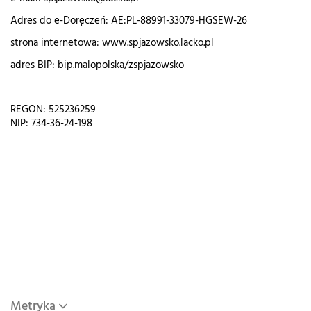
Adres do e-Doręczeń: AE:PL-88991-33079-HGSEW-26
strona internetowa: www.spjazowsko.lacko.pl
adres BIP: bip.malopolska/zspjazowsko
REGON: 525236259
NIP: 734-36-24-198
Metryka