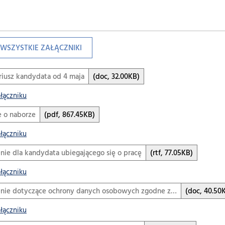
WSZYSTKIE ZAŁĄCZNIKI
iusz kandydata od 4 maja
(doc, 32.00KB)
ałączniku
e o naborze
(pdf, 867.45KB)
ałączniku
ie dla kandydata ubiegającego się o pracę
(rtf, 77.05KB)
ałączniku
nie dotyczące ochrony danych osobowych zgodne z…
(doc, 40.50
ałączniku