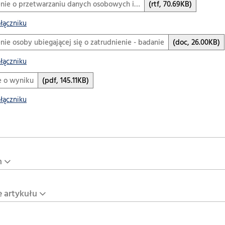
nie o przetwarzaniu danych osobowych i…
(rtf, 70.69KB)
ałączniku
ie osoby ubiegającej się o zatrudnienie - badanie
(doc, 26.00KB)
ałączniku
e o wyniku
(pdf, 145.11KB)
ałączniku
n
e artykułu