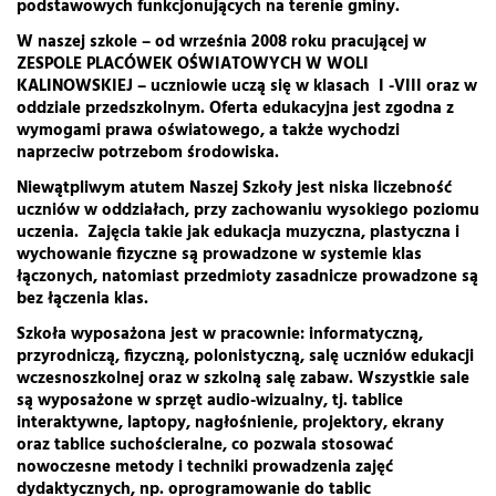
podstawowych funkcjonujących na terenie gminy.
W naszej szkole – od września 2008 roku pracującej w
ZESPOLE PLACÓWEK OŚWIATOWYCH W WOLI
KALINOWSKIEJ – uczniowie uczą się w klasach I -VIII oraz w
oddziale przedszkolnym.
Oferta edukacyjna jest zgodna z
wymogami prawa oświatowego, a także wychodzi
naprzeciw potrzebom środowiska.
Niewątpliwym atutem Naszej Szkoły jest niska liczebność
uczniów w oddziałach, przy zachowaniu wysokiego poziomu
uczenia. Zajęcia takie jak edukacja muzyczna, plastyczna i
wychowanie fizyczne są prowadzone w systemie klas
łączonych, natomiast przedmioty zasadnicze prowadzone są
bez łączenia klas.
Szkoła wyposażona jest w
pracownie: informatyczną,
przyrodniczą, fizyczną, polonistyczną, salę uczniów edukacji
wczesnoszkolnej oraz w szkolną salę zabaw
. Wszystkie sale
są wyposażone w
sprzęt audio-wizualny
, tj. tablice
interaktywne, laptopy, nagłośnienie, projektory, ekrany
oraz tablice suchościeralne, co pozwala stosować
nowoczesne metody i techniki prowadzenia zajęć
dydaktycznych, np.
oprogramowanie do tablic