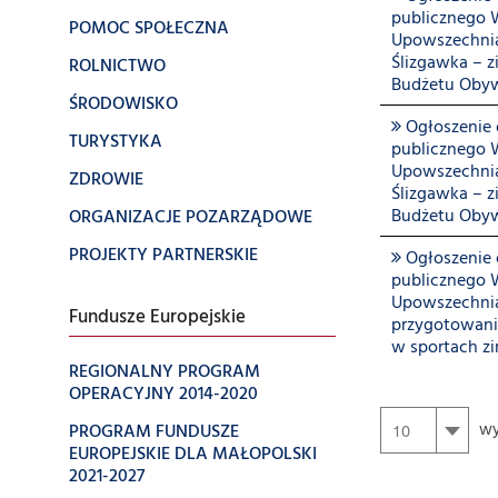
publicznego 
POMOC SPOŁECZNA
Upowszechnian
Ślizgawka – 
ROLNICTWO
Budżetu Obyw
ŚRODOWISKO
Ogłoszenie o
TURYSTYKA
publicznego 
Upowszechnian
ZDROWIE
Ślizgawka – 
Budżetu Obyw
ORGANIZACJE POZARZĄDOWE
PROJEKTY PARTNERSKIE
Ogłoszenie o
publicznego 
Upowszechnian
Fundusze Europejskie
przygotowania
w sportach 
REGIONALNY PROGRAM
OPERACYJNY 2014-2020
PROGRAM FUNDUSZE
wy
EUROPEJSKIE DLA MAŁOPOLSKI
2021-2027