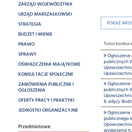
ZARZĄD WOJEWÓDZTWA
URZĄD MARSZAŁKOWSKI
POKAŻ ARC
STRATEGIA
BUDŻET I MIENIE
Tutuł konkur
PRAWO
SPRAWY
Ogłoszenie o
publicznych 
OŚWIADCZENIA MAJĄTKOWE
Upowszechnia
Upowszechnian
KONSULTACJE SPOŁECZNE
Ogłoszenie 
ZAMÓWIENIA PUBLICZNE I
publicznych 
OGŁOSZENIA
Upowszechnia
OFERTY PRACY I PRAKTYKI
8. edycji Bu
JEDNOSTKI ORGANIZACYJNE
Ogłoszenie o
publicznego 
Upowszechnian
Przedmiotowe
wydarzenia t