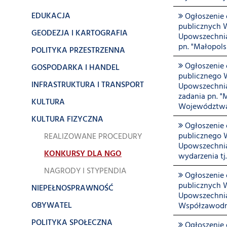
EDUKACJA
Ogłoszenie o
publicznych 
GEODEZJA I KARTOGRAFIA
Upowszechnian
pn. "Małopols
POLITYKA PRZESTRZENNA
Ogłoszenie o
GOSPODARKA I HANDEL
publicznego 
INFRASTRUKTURA I TRANSPORT
Upowszechnian
zadania pn. 
KULTURA
Województwa
KULTURA FIZYCZNA
Ogłoszenie o
publicznego 
REALIZOWANE PROCEDURY
Upowszechnian
KONKURSY DLA NGO
wydarzenia t
NAGRODY I STYPENDIA
Ogłoszenie o
publicznych 
NIEPEŁNOSPRAWNOŚĆ
Upowszechnian
OBYWATEL
Współzawodni
POLITYKA SPOŁECZNA
Ogłoszenie o