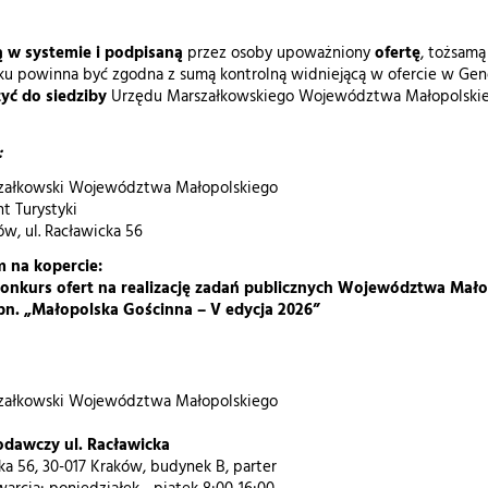
w systemie i podpisaną
przez osoby upoważniony
ofertę
, tożsamą
ku powinna być zgodna z sumą kontrolną widniejącą w ofercie w Gen
yć do siedziby
Urzędu Marszałkowskiego Województwa Małopolskie
:
załkowski Województwa Małopolskiego
t Turystyki
ów, ul. Racławicka 56
m na kopercie:
onkurs ofert na realizację zadań publicznych Województwa Małop
pn. „Małopolska Gościnna – V edycja 2026”
załkowski Województwa Małopolskiego
odawczy ul. Racławicka
cka 56, 30-017 Kraków, budynek B, parter