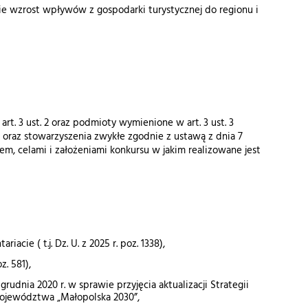
ie wzrost wpływów z gospodarki turystycznej do regionu i
t. 3 ust. 2 oraz podmioty wymienione w art. 3 ust. 3
e oraz stowarzyszenia zwykłe zgodnie z ustawą z dnia 7
rem, celami i założeniami konkursu w jakim realizowane jest
cie ( t.j. Dz. U. z 2025 r. poz. 1338),
z. 581),
dnia 2020 r. w sprawie przyjęcia aktualizacji Strategii
Województwa „Małopolska 2030”,