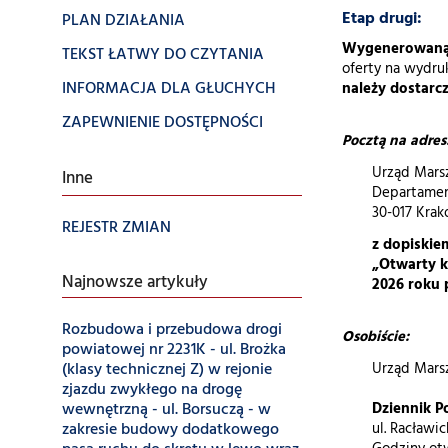
Etap drugi:
PLAN DZIAŁANIA
Wygenerowaną 
TEKST ŁATWY DO CZYTANIA
oferty na wydru
INFORMACJA DLA GŁUCHYCH
należy dostarcz
ZAPEWNIENIE DOSTĘPNOŚCI
Pocztą na adres
Urząd Mars
Inne
Departamen
30-017 Krak
REJESTR ZMIAN
z dopiskie
„Otwarty k
Najnowsze artykuły
2026 roku 
Rozbudowa i przebudowa drogi
Osobiście:
powiatowej nr 2231K - ul. Brożka
(klasy technicznej Z) w rejonie
Urząd Mars
zjazdu zwykłego na drogę
wewnętrzną - ul. Borsuczą - w
Dziennik P
zakresie budowy dodatkowego
ul. Racławi