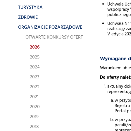
Uchwała Uch
TURYSTYKA
współpracy 
publicznego 
ZDROWIE
Uchwała Nr 
ORGANIZACJE POZARZĄDOWE
realizację 
V edycja 202
OTWARTE KONKURSY OFERT
2026
2025
Wymagane d
2024
Warunkiem ubieg
2023
Do oferty należ
2022
aktualny do
reprezentuj
2021
w przypa
Rejestr
2020
Portal 
2019
w przypa
parafii/
2018
repreze