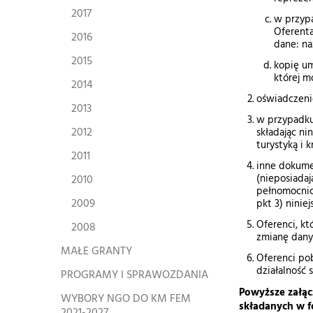
2017
w przypa
Oferenta
2016
dane: na
2015
kopię um
której m
2014
oświadczeni
2013
w przypadku
2012
składając ni
turystyką i 
2011
inne dokume
2010
(nieposiadaj
pełnomocnict
2009
pkt 3) ninie
Oferenci, kt
2008
zmianę dany
MAŁE GRANTY
Oferenci po
działalność 
PROGRAMY I SPRAWOZDANIA
Powyższe załąc
WYBORY NGO DO KM FEM
składanych w f