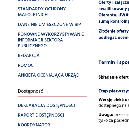
Oferty i załączn
STANDARDY OCHRONY
kwalifikowany 
MAŁOLETNICH
Oferenta.
UWA
sumą kontrolną
DANE NIE UMIESZCZONE W BIP
Złożenie oferty
PONOWNE WYKORZYSTYWANIE
podlegać oceni
INFORMACJI SEKTORA
PUBLICZNEGO
REDAKCJA
Termin i sp
POMOC
ANKIETA OCENIAJĄCA URZĄD
Składanie ofe
Etap pierwszy
Dostępność
Wersję elektro
DEKLARACJA DOSTĘPNOŚCI
dostępnego na 
RAPORT DOSTĘPNOŚCI
Uwaga:
przesłan
tylko za pośred
KOORDYNATOR