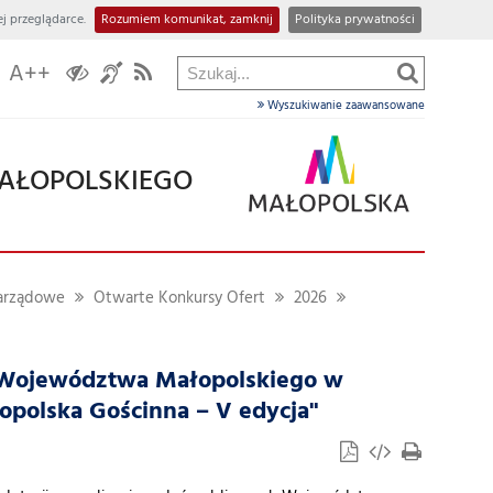
j przeglądarce.
Rozumiem komunikat, zamknij
Polityka prywatności
A++
Wyszukiwanie zaawansowane
AŁOPOLSKIEGO
zarządowe
Otwarte Konkursy Ofert
2026
ch Województwa Małopolskiego w
łopolska Gościnna – V edycja"