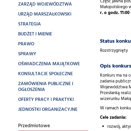
Część jawna pos
ZARZĄD WOJEWÓDZTWA
Małopolskiego w
r. o godz.
11:00
URZĄD MARSZAŁKOWSKI
STRATEGIA
BUDŻET I MIENIE
Status konku
PRAWO
Rozstrzygnięty
SPRAWY
OŚWIADCZENIA MAJĄTKOWE
Opis konkurs
KONSULTACJE SPOŁECZNE
Konkurs ma na c
zadania publicz
ZAMÓWIENIA PUBLICZNE I
Województwa Mał
OGŁOSZENIA
Przesłanką reali
wizerunku Małop
OFERTY PRACY I PRAKTYKI
W ramach konkur
JEDNOSTKI ORGANIZACYJNE
Cele zadania:
Przedmiotowe
rozwój, akty