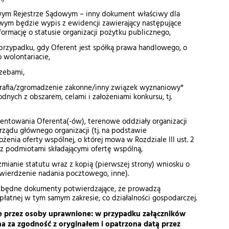
owym Rejestrze Sądowym – inny dokument właściwy dla
iwym będzie wypis z ewidencji zawierający następujące
formację o statusie organizacji pożytku publicznego,
przypadku, gdy Oferent jest spółką prawa handlowego, o
o wolontariacie,
zebami,
Parafia/zgromadzenie zakonne/inny związek wyznaniowy*
dnych z obszarem, celami i założeniami konkursu, tj.
entowania Oferenta(-ów), terenowe oddziały organizacji
ządu głównego organizacji (tj. na podstawie
nia oferty wspólnej, o której mowa w Rozdziale III ust. 2
 z podmiotami składającymi ofertę wspólną,
zmianie statutu wraz z kopią (pierwszej strony) wniosku o
wierdzenie nadania pocztowego, inne).
iezbędne dokumenty potwierdzające, że prowadzą
płatnej w tym samym zakresie, co działalności gospodarczej.
ne przez osoby uprawnione: w przypadku załączników
na za zgodność z oryginałem i opatrzona datą przez