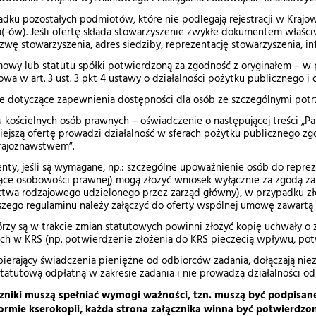
dku pozostałych podmiotów, które nie podlegają rejestracji w Kraj
(-ów). Jeśli ofertę składa stowarzyszenie zwykłe dokumentem właśc
zwę stowarzyszenia, adres siedziby, reprezentację stowarzyszenia, in
owy lub statutu spółki potwierdzoną za zgodność z oryginałem – w 
owa w art. 3 ust. 3 pkt 4 ustawy o działalności pożytku publicznego i 
e dotyczące zapewnienia dostępności dla osób ze szczególnymi potr
 kościelnych osób prawnych – oświadczenie o następującej treści „
niejszą ofertę prowadzi działalność w sferach pożytku publicznego zgo
krajoznawstwem”.
nty, jeśli są wymagane, np.: szczególne upoważnienie osób do reprez
ące osobowości prawnej) mogą złożyć wniosek wyłącznie za zgodą zar
wa rodzajowego udzielonego przez zarząd główny), w przypadku złoże
jszego regulaminu należy załączyć do oferty wspólnej umowę zawartą
órzy są w trakcie zmian statutowych powinni złożyć kopię uchwały o 
ch w KRS (np. potwierdzenie złożenia do KRS pieczęcią wpływu, pot
bierający świadczenia pieniężne od odbiorców zadania, dołączają n
statutową odpłatną w zakresie zadania i nie prowadzą działalności od
zniki muszą spełniać wymogi ważności, tzn. muszą być podpisa
ormie kserokopii, każda strona załącznika winna być potwierdzo