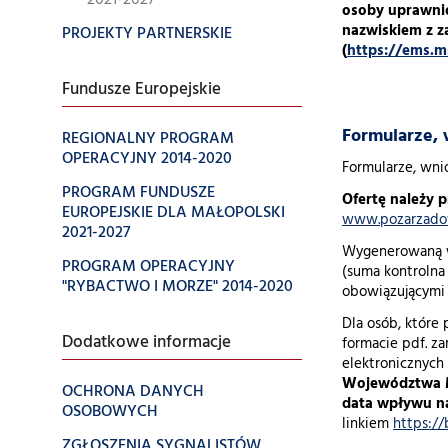
2021-2027
osoby uprawnio
nazwiskiem z z
PROJEKTY PARTNERSKIE
(
https://ems.m
Fundusze Europejskie
Formularze,
REGIONALNY PROGRAM
OPERACYJNY 2014-2020
Formularze, wni
PROGRAM FUNDUSZE
Ofertę należy 
EUROPEJSKIE DLA MAŁOPOLSKI
www.pozarzadow
2021-2027
Wygenerowaną w
PROGRAM OPERACYJNY
(suma kontrolna
"RYBACTWO I MORZE" 2014-2020
obowiązującymi 
Dla osób, które 
Dodatkowe informacje
formacie pdf. z
elektronicznych
Województwa Ma
OCHRONA DANYCH
data wpływu na
OSOBOWYCH
linkiem
https:/
ZGŁOSZENIA SYGNALISTÓW