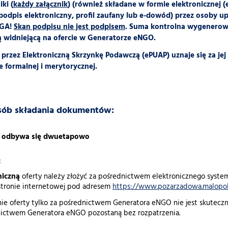
iki (
każdy załącznik
) (również składane w formie elektronicznej 
podpis elektroniczny, profil zaufany lub e-dowód) przez osoby 
GA!
Skan podpisu nie jest podpisem
.
Suma kontrolna wygenerowan
 widniejącą na ofercie w Generatorze eNGO.
 przez Elektroniczną Skrzynkę Podawczą (ePUAP) uznaje się za jej 
e formalnej i merytorycznej.
osób składania dokumentów:
rt odbywa się dwuetapowo
:
niczną
oferty należy złożyć za pośrednictwem elektronicznego syste
stronie internetowej pod adresem
https://www.pozarzadowa.malopol
ie oferty tylko za pośrednictwem Generatora eNGO nie jest skutecz
nictwem Generatora eNGO pozostaną bez rozpatrzenia.