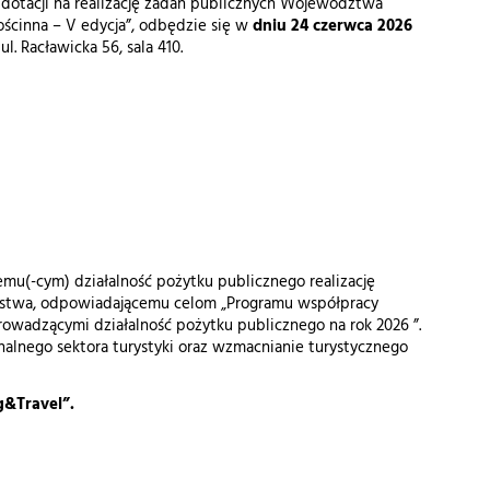
e dotacji na realizację zadań publicznych Województwa
ościnna – V edycja”, odbędzie się w
dniu 24 czerwca 2026
 Racławicka 56, sala 410.
u(-cym) działalność pożytku publicznego realizację
awstwa, odpowiadającemu celom „Programu współpracy
wadzącymi działalność pożytku publicznego na rok 2026 ”.
onalnego sektora turystyki oraz wzmacnianie turystycznego
g&Travel”.