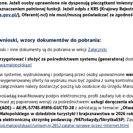
ne. Jeżeli osoby uprawnione nie dysponują pieczątkami imienny
aznaczeniem pełnionej funkcji. Jeżeli odpis z KRS (Krajowy Reje
s.gov.pl/
), Oferent(-nci) nie musi/muszą poświadczać za zgodnoś
 wnioski, wzory dokumentów do pobrania:
oski i inne dokumenty są do pobrania w sekcji
Załączniki
przygotować i złożyć za pośrednictwem systemu (generatora)
dost
a.malopolska.pl
 systemie, wydrukowaną i podpisaną przez osoby upoważnione
wer
 wygenerowanej oferty na wydruku musi być zgodna z sumą kontrolna
załącznikami należy dostarczyć pocztą lub osobiście do Urzędu Ma
posiadają kwalifikowany podpis elektroniczny, profil zaufany lub e-d
amiast jej papierowej wersji) za pośrednictwem:
usługi doręczenia e
(ADE) – AE:PL-57745-81816-GUCTD-28
z
adnotacją w temacie:
„Otwa
łopolskiego w dziedzinie turystyki i krajoznawstwa w 2026 rok
 elektroniczną skrzynkę podawczą: /947ts6aydy/SkrytkaESP
). Za
/bip.malopolska.pl/umwm,m,2852,zalatw-sprawe-przez-internet.html
.