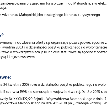
 zainteresowania przyjazdami turystycznymi do Małopolski, a w efekc
acja,
 wizerunku Małopolski jako atrakcyjnego kierunku turystycznego.
y?
nionymi do złożenia oferty są: organizacje pozarządowe, zgodnie z ar
 kwietnia 2003 r o działalności pożytku publicznego i o wolontariaci
 Prawo o stowarzyszeniach jeśli ich cele statutowe są zgodne z obsza
ystyką i krajoznawstwem.
awne:
 24 kwietnia 2003 roku o działalności pożytku publicznego i o wolontaria
a 5 czerwca 1998 r. o samorządzie województwa (t.j. Dz U. z 2025 r. po
ały Nr XXXI/422/20 Sejmiku Województwa Małopolskiego z dnia 17 gru
ewództwa Małopolskiego na lata 2011-2020 pn. „Strategia Rozwoju 