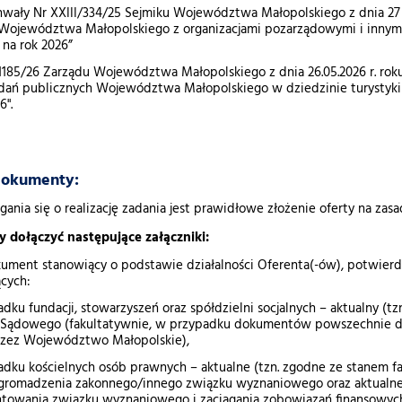
wały Nr XXIII/334/25 Sejmiku Województwa Małopolskiego z dnia 27 p
Województwa Małopolskiego z organizacjami pozarządowymi i innym
na rok 2026”
1185/26 Zarządu Województwa Małopolskiego z dnia 26.05.2026 r. rok
zadań publicznych Województwa Małopolskiego w dziedzinie turysty
6".
okumenty:
ania się o realizację zadania jest prawidłowe złożenie oferty na zas
y dołączyć następujące załączniki:
kument stanowiący o podstawie działalności Oferenta(-ów), potwier
ących:
dku fundacji, stowarzyszeń oraz spółdzielni socjalnych – aktualny (
u Sądowego (fakultatywnie, w przypadku dokumentów powszechnie 
przez Województwo Małopolskie),
dku kościelnych osób prawnych – aktualne (tzn. zgodne ze stanem 
zgromadzenia zakonnego/innego związku wyznaniowego oraz aktualne
ntowania związku wyznaniowego i zaciągania zobowiązań finansowyc