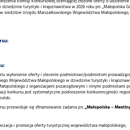
iedzenia Komisji Konkursowej oceniającej złożone oferty o udzieleni
 dziedzinie turystyki i krajoznawstwa w 2026 roku pn. „Małopolska G
w siedzibie Urzędu Marszałkowskiego Województwa Małopolskiego, ul.
rsu:
u:
elu wyłonienie oferty i zlecenie podmiotowi/podmiotom prowadzącem
nego Województwa Małopolskiego w dziedzinie turystyki i krajozn
opolskiego z organizacjami pozarządowymi i innymi podmiotami pro
zacji konkursu jest systematyczne podnoszenie konkurencyjności regi
olski.
su przewiduje się sfinansowanie zadania pn.
„Małopolska – Meetin
wizacja i promocja oferty turystycznej województwa małopolskiego,