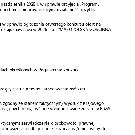
aździernika 2025 r. w sprawie przyjęcia „Programu
i podmiotami prowadzącymi działalność pożytku
u w sprawie ogłoszenia otwartego konkursu ofert na
ki i krajoznawstwa w 2026 r. pn. "MAŁOPOLSKA GOŚCINNA –
adach określonych w Regulaminie konkursu.
dzający status prawny i umocowanie osób go
tzn. zgodny ze stanem faktycznym) wydruk z Krajowego
dostępnych mogą być one wygenerowane ze strony E-MS-
faktycznym) zaświadczenie o osobowości prawnej
 upoważnienie dla proboszcza/przeora/innej osoby do
h,