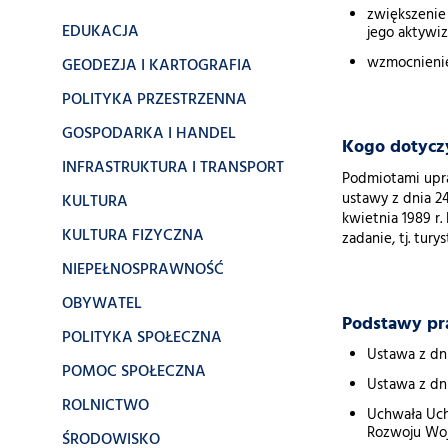
zwiększenie
EDUKACJA
jego aktywiz
wzmocnienie
GEODEZJA I KARTOGRAFIA
POLITYKA PRZESTRZENNA
GOSPODARKA I HANDEL
Kogo dotycz
INFRASTRUKTURA I TRANSPORT
Podmiotami upraw
ustawy z dnia 24
KULTURA
kwietnia 1989 r.
KULTURA FIZYCZNA
zadanie, tj. tur
NIEPEŁNOSPRAWNOŚĆ
OBYWATEL
Podstawy pr
POLITYKA SPOŁECZNA
Ustawa z dnia
POMOC SPOŁECZNA
Ustawa z dni
ROLNICTWO
Uchwała Uchw
Rozwoju Woj
ŚRODOWISKO