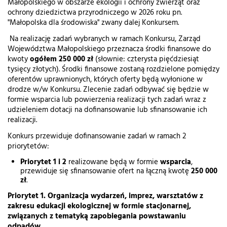
Małopolskiego w obszarze ekologii i ochrony zwierząt oraz
ochrony dziedzictwa przyrodniczego w 2026 roku pn.
"Małopolska dla środowiska" zwany dalej Konkursem.
Na realizację zadań wybranych w ramach Konkursu, Zarząd
Województwa Małopolskiego przeznacza środki finansowe do
kwoty
ogółem 250 000 zł
(słownie: czterysta pięćdziesiąt
tysięcy złotych). Środki finansowe zostaną rozdzielone pomiędzy
oferentów uprawnionych, których oferty będą wyłonione w
drodze w/w Konkursu. Zlecenie zadań odbywać się będzie w
formie wsparcia lub powierzenia realizacji tych zadań wraz z
udzieleniem dotacji na dofinansowanie lub sfinansowanie ich
realizacji.
Konkurs przewiduje dofinansowanie zadań w ramach 2
priorytetów:
Priorytet 1 i 2
realizowane będą w formie
wsparcia
,
przewiduje się sfinansowanie ofert na łączną kwotę
250 000
zł
.
Priorytet 1. Organizacja wydarzeń, imprez, warsztatów z
zakresu edukacji ekologicznej w formie stacjonarnej,
związanych z tematyką zapobiegania powstawaniu
odpadów