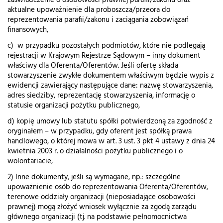
zaświadczenie o osobowości prawnej parafii/zakonu oraz
aktualne upoważnienie dla proboszcza/przeora do
reprezentowania parafii/zakonu i zaciągania zobowiązań
finansowych,
c) w przypadku pozostałych podmiotów, które nie podlegają
rejestracji w Krajowym Rejestrze Sądowym – inny dokument
właściwy dla Oferenta/Oferentów. Jeśli ofertę składa
stowarzyszenie zwykłe dokumentem właściwym będzie wypis z
ewidencji zawierający następujące dane: nazwę stowarzyszenia,
adres siedziby, reprezentację stowarzyszenia, informację o
statusie organizacji pożytku publicznego,
d) kopię umowy lub statutu spółki potwierdzoną za zgodność z
oryginałem – w przypadku, gdy oferent jest spółką prawa
handlowego, o której mowa w art. 3 ust. 3 pkt 4 ustawy z dnia 24
kwietnia 2003 r. o działalności pożytku publicznego i o
wolontariacie,
2) Inne dokumenty, jeśli są wymagane, np.: szczególne
upoważnienie osób do reprezentowania Oferenta/Oferentów,
terenowe oddziały organizacji (nieposiadające osobowości
prawnej) mogą złożyć wniosek wyłącznie za zgodą zarządu
głównego organizacji (tj. na podstawie pełnomocnictwa