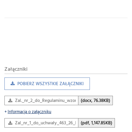
Załączniki
POBIERZ WSZYSTKIE ZAŁĄCZNIKI
Zal._nr_2_do_Regulaminu_wzor_umowy_priorytet_1_2
(docx, 76.38KB)
Informacja o załączniku
Zal_nr_1_do_uchwały_463_26_Regulamin_konkursu
(pdf, 1,147.85KB)