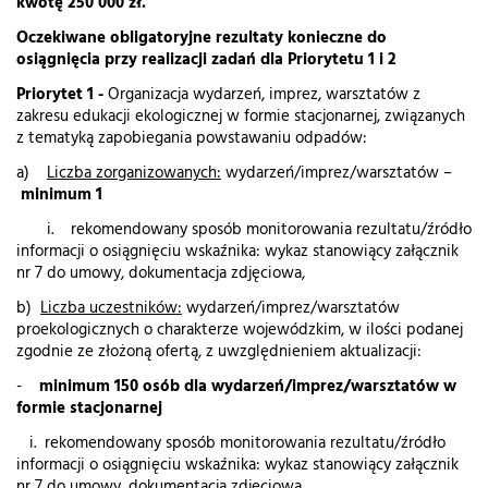
kwotę 250 000 zł.
Oczekiwane obligatoryjne rezultaty konieczne do
osiągnięcia przy realizacji zadań dla Priorytetu 1 i 2
Priorytet 1 -
Organizacja wydarzeń, imprez, warsztatów z
zakresu edukacji ekologicznej w formie stacjonarnej, związanych
z tematyką zapobiegania powstawaniu odpadów:
a)
Liczba zorganizowanych:
wydarzeń/imprez/warsztatów –
minimum 1
i. rekomendowany sposób monitorowania rezultatu/źródło
informacji o osiągnięciu wskaźnika: wykaz stanowiący załącznik
nr 7 do umowy, dokumentacja zdjęciowa,
b)
Liczba uczestników:
wydarzeń/imprez/warsztatów
proekologicznych o charakterze wojewódzkim, w ilości podanej
zgodnie ze złożoną ofertą, z uwzględnieniem aktualizacji:
-
minimum 150 osób dla wydarzeń/imprez/warsztatów w
formie stacjonarnej
i. rekomendowany sposób monitorowania rezultatu/źródło
informacji o osiągnięciu wskaźnika: wykaz stanowiący załącznik
nr 7 do umowy, dokumentacja zdjęciowa