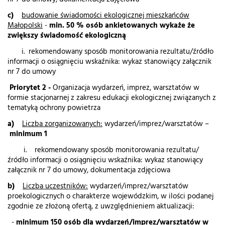
c)
budowanie świadomości ekologicznej mieszkańców
Małopolski
-
min. 50 % osób ankietowanych wykaże że
zwiększy świadomość ekologiczną
i. rekomendowany sposób monitorowania rezultatu/źródło
informacji o osiągnięciu wskaźnika: wykaz stanowiący załącznik
nr 7 do umowy
Priorytet 2 -
Organizacja wydarzeń, imprez, warsztatów w
formie stacjonarnej z zakresu edukacji ekologicznej związanych z
tematyką ochrony powietrza
a)
Liczba zorganizowanych:
wydarzeń/imprez/warsztatów –
minimum 1
i. rekomendowany sposób monitorowania rezultatu/
źródło informacji o osiągnięciu wskaźnika: wykaz stanowiący
załącznik nr 7 do umowy, dokumentacja zdjęciowa
b)
Liczba uczestników:
wydarzeń/imprez/warsztatów
proekologicznych o charakterze wojewódzkim, w ilości podanej
zgodnie ze złożoną ofertą, z uwzględnieniem aktualizacji:
-
minimum 150 osób dla wydarzeń/imprez/warsztatów w