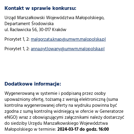
Kontakt w sprawie konkursu:
Urząd Marszałkowski Województwa Małopolskiego,
Departament Środowiska
ul. Racławicka 56, 30-017 Kraków
Priorytet 1, 2:
malgorzata.knap@umwm.malopolska.pl
Priorytet 1, 2:
anna.pytlowany@umwm.malopolska.pl
Dodatkowe informacje:
Wygenerowaną w systemie i podpisaną przez osoby
upoważniony ofertę, tożsamą z wersją elektroniczną (suma
kontrolna wygenerowanej oferty na wydruku powinna być
zgodna z sumą kontrolną widniejącą w ofercie w Generatorze
eNGO) wraz z obowiązującymi załącznikami należy dostarczyć
do siedziby Urzędu Marszałkowskiego Województwa
Małopolskiego w terminie:
2024-03-17 do godz. 16:00