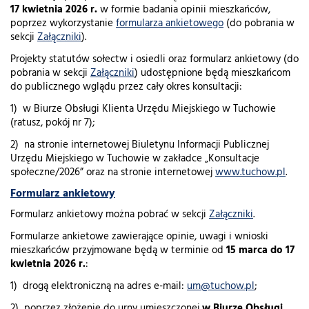
17 kwietnia 2026 r.
w formie badania opinii mieszkańców,
poprzez wykorzystanie
formularza ankietowego
(do pobrania w
sekcji
Załączniki
).
Projekty statutów sołectw i osiedli oraz formularz ankietowy (do
pobrania w sekcji
Załączniki
) udostępnione będą mieszkańcom
do publicznego wglądu przez cały okres konsultacji:
1) w Biurze Obsługi Klienta Urzędu Miejskiego w Tuchowie
(ratusz, pokój nr 7);
2) na stronie internetowej Biuletynu Informacji Publicznej
Urzędu Miejskiego w Tuchowie w zakładce „Konsultacje
społeczne/2026” oraz na stronie internetowej
www.tuchow.pl
.
Formularz ankietowy
Formularz ankietowy można pobrać w sekcji
Załączniki
.
Formularze ankietowe zawierające opinie, uwagi i wnioski
mieszkańców przyjmowane będą w terminie od
15 marca do 17
kwietnia 2026 r.
:
1) drogą elektroniczną na adres e-mail:
um@tuchow.pl
;
2) poprzez złożenie do urny umieszczonej
w Biurze Obsługi