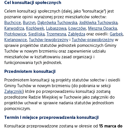
Cel konsultacji społecznych
Celem konsultacji społecznych (dalej, jako "konsultacje") jest
poznanie opinii wyrażonej przez mieszkańców sołectw:
Buchcice
,
Burzyn
,
Dąbrówka Tuchowska
,
Jodłówka Tuchowska
,
Karwodrza
,
Kozłówek
,
Lubaszowa
,
Łowczów
,
Meszna Opacka
,
Piotrkowice
,
Siedliska
,
Trzemesna
,
Zabłędza
oraz osiedli:
Garbek
,
Kielanowice
,
Tuchów-lewobrzeżny
i
Tuchów-prawobrzeżny
w
sprawie projektów statutów jednostek pomocniczych Gminy
Tuchów w nowym brzmieniu oraz zapewnienie udziału
mieszkańców w kształtowaniu zasad organizacji i
funkcjonowania tych jednostek.
Przedmiotem konsultacji
Przedmiotem konsultacji są projekty statutów sołectw i osiedli
Gminy Tuchów w nowym brzmieniu (do pobrania w sekcji
Załączniki
) które po przeprowadzeniu konsultacji zostaną
przedłożone Radzie Miejskiej w Tuchowie jako załączniki do
projektów uchwał w sprawie nadania statutów jednostkom
pomocniczym.
Termin i miejsce przeprowadzenia konsultacji
Konsultacje przeprowadzone zostaną w okresie od
15 marca do