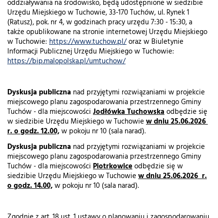
oddziaływania na środowisko, będą udostępnione w siedzibie
Urzędu Miejskiego w Tuchowie, 33-170 Tuchów, ul. Rynek 1
(Ratusz), pok. nr 4, w godzinach pracy urzędu 7:30 - 15:30, a
także opublikowane na stronie internetowej Urzędu Miejskiego
w Tuchowie:
https://www.tuchow.pl/
oraz w Biuletynie
Informacji Publicznej Urzędu Miejskiego w Tuchowie:
https://bip.malopolska.pl/umtuchow/
Dyskusja publiczna
nad przyjętymi rozwiązaniami w projekcie
miejscowego planu zagospodarowania przestrzennego Gminy
Tuchów - dla miejscowości
Jodłówka Tuchowska
odbędzie się
w siedzibie Urzędu Miejskiego w Tuchowie
w dniu 25.06.2026
r. o godz. 12.00,
w pokoju nr 10 (sala narad).
Dyskusja publiczna
nad przyjętymi rozwiązaniami w projekcie
miejscowego planu zagospodarowania przestrzennego Gminy
Tuchów - dla miejscowości
Piotrkowice
odbędzie się w
siedzibie Urzędu Miejskiego w Tuchowie
w dniu 25.06.2026 r.
o godz. 14.00,
w pokoju nr 10 (sala narad).
Zgodnie z art. 18 ust. 1 ustawy o planowaniu i zagospodarowaniu