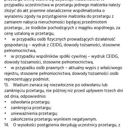
przypadku uczestnictwa w przetargu jednego małżonka należy
złożyć do akt pisemne oświadczenie współmałżonka o
wyrażeniu zgody na przystąpienie małżonka do przetargu z
zamiarem nabycia nieruchomości będącej przedmiotem
przetargu , ze środków pochodzących z majątku wspólnego, za
cenę ustaloną w przetargu,
• w przypadku osób fizycznych prowadzących działalność
gospodarczą – wydruk z CEIDG, dowody tożsamości, stosowne
pełnomocnictwa,
• w przypadku wspólników spółki cywilnej – wydruk CEIDG,
dowody tożsamości, stosowne pełnomocnictwa,
• w przypadku osób prawnych – aktualny wypis z właściwego
rejestru, stosowne pełnomocnictwa, dowody tożsamości osób
reprezentujący podmiot.
13. Wadium zwraca się niezwłocznie po odwołaniu lub
zamknięciu przetargu, nie później niż przed upływem trzech dni
od dnia, odpowiednio:
• odwołania przetargu;
• zamknięcia przetargu;
• unieważnienia przetargu;
• zakończenia przetargu wynikiem negatywnym.
14. O wysokości postąpienia decydują uczestnicy przetargu, z