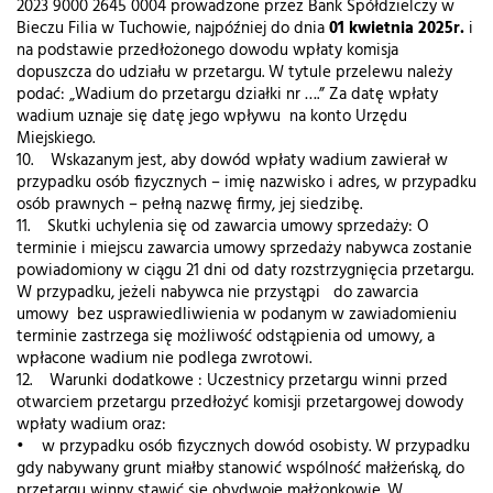
2023 9000 2645 0004 prowadzone przez Bank Spółdzielczy w
Bieczu Filia w Tuchowie, najpóźniej do dnia
01 kwietnia 2025r.
i
na podstawie przedłożonego dowodu wpłaty komisja
dopuszcza do udziału w przetargu. W tytule przelewu należy
podać: „Wadium do przetargu działki nr ….” Za datę wpłaty
wadium uznaje się datę jego wpływu na konto Urzędu
Miejskiego.
10. Wskazanym jest, aby dowód wpłaty wadium zawierał w
przypadku osób fizycznych – imię nazwisko i adres, w przypadku
osób prawnych – pełną nazwę firmy, jej siedzibę.
11. Skutki uchylenia się od zawarcia umowy sprzedaży: O
terminie i miejscu zawarcia umowy sprzedaży nabywca zostanie
powiadomiony w ciągu 21 dni od daty rozstrzygnięcia przetargu.
W przypadku, jeżeli nabywca nie przystąpi do zawarcia
umowy bez usprawiedliwienia w podanym w zawiadomieniu
terminie zastrzega się możliwość odstąpienia od umowy, a
wpłacone wadium nie podlega zwrotowi.
12. Warunki dodatkowe : Uczestnicy przetargu winni przed
otwarciem przetargu przedłożyć komisji przetargowej dowody
wpłaty wadium oraz:
• w przypadku osób fizycznych dowód osobisty. W przypadku
gdy nabywany grunt miałby stanowić wspólność małżeńską, do
przetargu winny stawić się obydwoje małżonkowie. W