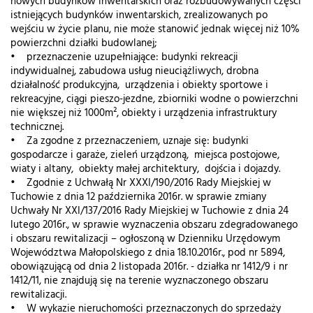
nowych budynków inwentarskich oraz rozbudowywanych części
istniejących budynków inwentarskich, zrealizowanych po
wejściu w życie planu, nie może stanowić jednak więcej niż 10%
powierzchni działki budowlanej;
• przeznaczenie uzupełniające: budynki rekreacji
indywidualnej, zabudowa usług nieuciążliwych, drobna
działalność produkcyjna, urządzenia i obiekty sportowe i
rekreacyjne, ciągi pieszo-jezdne, zbiorniki wodne o powierzchni
nie większej niż 1000m², obiekty i urządzenia infrastruktury
technicznej.
• Za zgodne z przeznaczeniem, uznaje się: budynki
gospodarcze i garaże, zieleń urządzoną, miejsca postojowe,
wiaty i altany, obiekty małej architektury, dojścia i dojazdy.
• Zgodnie z Uchwałą Nr XXXI/190/2016 Rady Miejskiej w
Tuchowie z dnia 12 października 2016r. w sprawie zmiany
Uchwały Nr XXI/137/2016 Rady Miejskiej w Tuchowie z dnia 24
lutego 2016r., w sprawie wyznaczenia obszaru zdegradowanego
i obszaru rewitalizacji – ogłoszoną w Dzienniku Urzędowym
Województwa Małopolskiego z dnia 18.10.2016r., pod nr 5894,
obowiązującą od dnia 2 listopada 2016r. - działka nr 1412/9 i nr
1412/11, nie znajdują się na terenie wyznaczonego obszaru
rewitalizacji.
• W wykazie nieruchomości przeznaczonych do sprzedaży