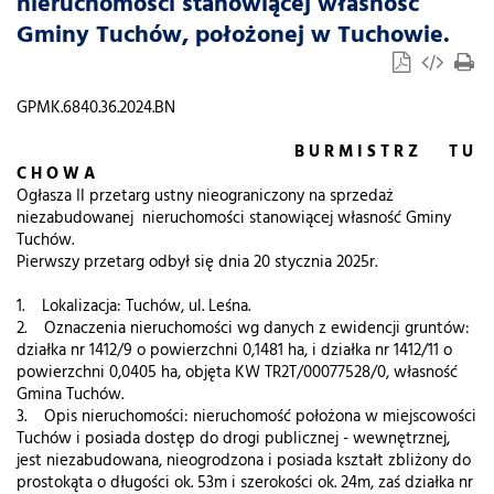
nieruchomości stanowiącej własność
Gminy Tuchów, położonej w Tuchowie.
GPMK.6840.36.2024.BN
B U R M I S T R Z T U
C H O W A
Ogłasza II przetarg ustny nieograniczony na sprzedaż
niezabudowanej nieruchomości stanowiącej własność Gminy
Tuchów.
Pierwszy przetarg odbył się dnia 20 stycznia 2025r.
1. Lokalizacja: Tuchów, ul. Leśna.
2. Oznaczenia nieruchomości wg danych z ewidencji gruntów:
działka nr 1412/9 o powierzchni 0,1481 ha, i działka nr 1412/11 o
powierzchni 0,0405 ha, objęta KW TR2T/00077528/0, własność
Gmina Tuchów.
3. Opis nieruchomości: nieruchomość położona w miejscowości
Tuchów i posiada dostęp do drogi publicznej - wewnętrznej,
jest niezabudowana, nieogrodzona i posiada kształt zbliżony do
prostokąta o długości ok. 53m i szerokości ok. 24m, zaś działka nr