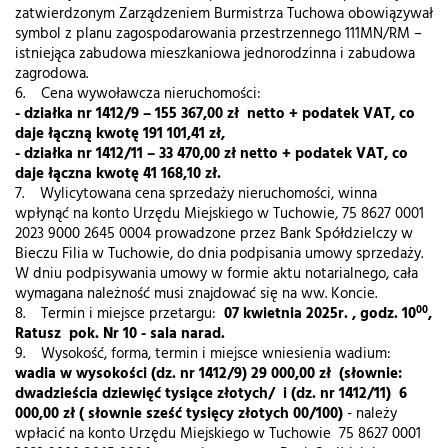
zatwierdzonym Zarządzeniem Burmistrza Tuchowa obowiązywał
symbol z planu zagospodarowania przestrzennego 111MN/RM –
istniejąca zabudowa mieszkaniowa jednorodzinna i zabudowa
zagrodowa.
6. Cena wywoławcza nieruchomości:
- działka nr 1412/9 – 155 367,00 zł netto + podatek VAT, co
daje łączną kwotę 191 101,41 zł,
- działka nr 1412/11 – 33 470,00 zł netto + podatek VAT, co
daje łączna kwotę 41 168,10 zł.
7. Wylicytowana cena sprzedaży nieruchomości, winna
wpłynąć na konto Urzędu Miejskiego w Tuchowie, 75 8627 0001
2023 9000 2645 0004 prowadzone przez Bank Spółdzielczy w
Bieczu Filia w Tuchowie, do dnia podpisania umowy sprzedaży.
W dniu podpisywania umowy w formie aktu notarialnego, cała
wymagana należność musi znajdować się na ww. Koncie.
00
8. Termin i miejsce przetargu:
07 kwietnia 2025r. , godz. 10
,
Ratusz pok. Nr 10 - sala narad.
9. Wysokość, forma, termin i miejsce wniesienia wadium:
wadia w wysokości (dz. nr 1412/9) 29 000,00 zł (słownie:
dwadzieścia dziewięć tysiące złotych/ i (dz. nr 1412/11) 6
000,00 zł ( słownie sześć tysięcy złotych 00/100)
- należy
wpłacić na konto Urzędu Miejskiego w Tuchowie 75 8627 0001