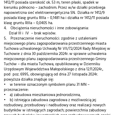
1412/11 posiada szerokość ok. 53 m, teren płaski, spadek w
kierunku północno – zachodnim. Przez w/w działki przebiega
napowietrzna sieć elektroenergetyczna SN. Działka nr 1412/9
posiada klasę gruntu RIIIa – 0,1481 ha i działka nr 1412/11 posiada
klasę gruntu RIIIa – 0,0405 ha.
4. Obciążenia nieruchomości i inne zobowiązania:
Dział III i IV – brak wpisów.
5. Przeznaczenie nieruchomości: zgodnie z ustaleniami
miejscowego planu zagospodarowania przestrzennego miasta
Tuchowa uchwalonego Uchwałą Nr VII/72/2024 Rady Miejskiej w
Tuchowie z dnia 30 października 2024r. w sprawie uchwalenia
miejscowego planu zagospodarowania przestrzennego Gminy
Tuchów – dla miasta Tuchowa, opublikowaną w Dzienniku
Urzędowym Województwa Małopolskiego z dnia 12.11.2024r.,
pod poz. 6995, obowiązującą od dnia 27 listopada 2024r.
powyższa działka znajduje się:
• w terenie oznaczonym symbolem planu 31 MN –
przeznaczenie:
• a) zabudowa mieszkaniowa jednorodzinna,
• b) istniejąca zabudowa zagrodowa z możliwością jej
rozbudowy, przebudowy i nadbudowy oraz realizacji nowych
budynków w istniejących zagrodach; powierzchnia zabudowy