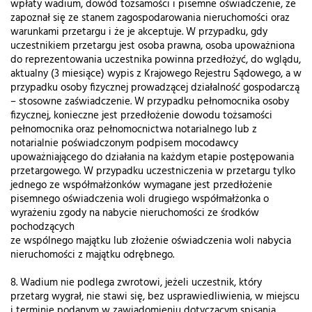
wpłaty wadium, dowód tożsamości i pisemne oświadczenie, że
zapoznał się ze stanem zagospodarowania nieruchomości oraz
warunkami przetargu i że je akceptuje. W przypadku, gdy
uczestnikiem przetargu jest osoba prawna, osoba upoważniona
do reprezentowania uczestnika powinna przedłożyć, do wglądu,
aktualny (3 miesiące) wypis z Krajowego Rejestru Sądowego, a w
przypadku osoby fizycznej prowadzącej działalność gospodarczą
– stosowne zaświadczenie. W przypadku pełnomocnika osoby
fizycznej, konieczne jest przedłożenie dowodu tożsamości
pełnomocnika oraz pełnomocnictwa notarialnego lub z
notarialnie poświadczonym podpisem mocodawcy
upoważniającego do działania na każdym etapie postępowania
przetargowego. W przypadku uczestniczenia w przetargu tylko
jednego ze współmałżonków wymagane jest przedłożenie
pisemnego oświadczenia woli drugiego współmałżonka o
wyrażeniu zgody na nabycie nieruchomości ze środków
pochodzących
ze wspólnego majątku lub złożenie oświadczenia woli nabycia
nieruchomości z majątku odrębnego.
8. Wadium nie podlega zwrotowi, jeżeli uczestnik, który
przetarg wygrał, nie stawi się, bez usprawiedliwienia, w miejscu
i terminie podanym w zawiadomieniu dotyczącym spisania