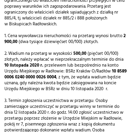
ograniczonego do właścicieli nieruchomości przyległych w celu
poprawy warunków ich zagospodarowania. Przetarg jest
ograniczony do właścicieli działek sąsiadujących z działką nr
885/4, tj. właścicieli działek nr 885/2 i 888 położonych
w Biskupicach Radłowskich.
1. Cena wywoławcza nieruchomości na przetarg wynosi brutto
2
900,00
(dwa tysiące dziewięćset 00/100) złotych.
2. Wadium na przetarg w wysokości
500,00
(pięćset 00/100)
złotych, należy wpłacać w nieprzekraczalnym terminie do dnia
10 listopada 2020 r.
przelewem lub bezpośrednio na konto
Urzędu Miejskiego w Radłowie: BSRz Kraków O/Radłów
10 8589
0006 0240 0000 0026 0004
, z tym, że wpłata wadium będzie
uznana, gdy należna kwota będzie zaksięgowana na koncie
Urzędu Miejskiego w BSRz w dniu 10 listopada 2020 r.
3. Termin zgłoszenia uczestnictwa w przetargu: Osoby
zamierzające uczestniczyć w przetargu winny w terminie do
dnia 12 listopada 2020 r. do godz. 14:00 zgłosić uczestnictwo w
przetargu poprzez złożenie w Urzędzie Miejskim w Radłowie,
pokój nr 7, pisemnego zgłoszenia wraz z kopią dokumentu
potwierdzającego dokonanie wpłaty wadium. Osoba