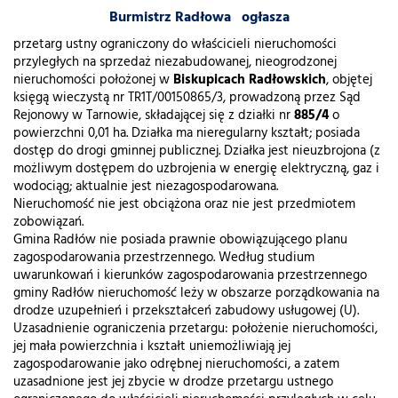
Burmistrz Radłowa ogłasza
przetarg ustny ograniczony do właścicieli nieruchomości
przyległych na sprzedaż niezabudowanej, nieogrodzonej
nieruchomości położonej w
Biskupicach Radłowskich
, objętej
księgą wieczystą nr TR1T/00150865/3, prowadzoną przez Sąd
Rejonowy w Tarnowie, składającej się z działki nr
885/4
o
powierzchni 0,01 ha. Działka ma nieregularny kształt; posiada
dostęp do drogi gminnej publicznej. Działka jest nieuzbrojona (z
możliwym dostępem do uzbrojenia w energię elektryczną, gaz i
wodociąg; aktualnie jest niezagospodarowana.
Nieruchomość nie jest obciążona oraz nie jest przedmiotem
zobowiązań.
Gmina Radłów nie posiada prawnie obowiązującego planu
zagospodarowania przestrzennego. Według studium
uwarunkowań i kierunków zagospodarowania przestrzennego
gminy Radłów nieruchomość leży w obszarze porządkowania na
drodze uzupełnień i przekształceń zabudowy usługowej (U).
Uzasadnienie ograniczenia przetargu: położenie nieruchomości,
jej mała powierzchnia i kształt uniemożliwiają jej
zagospodarowanie jako odrębnej nieruchomości, a zatem
uzasadnione jest jej zbycie w drodze przetargu ustnego