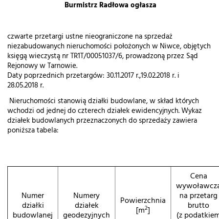
Burmistrz Radłowa ogłasza
czwarte przetargi ustne nieograniczone na sprzedaż
niezabudowanych nieruchomości położonych w Niwce, objętych
księgą wieczystą nr TR1T/00051037/6, prowadzoną przez Sąd
Rejonowy w Tarnowie.
Daty poprzednich przetargów: 30.11.2017 r.,19.02.2018 r. i
28.05.2018 r.
Nieruchomości stanowią działki budowlane, w skład których
wchodzi od jednej do czterech działek ewidencyjnych. Wykaz
działek budowlanych przeznaczonych do sprzedaży zawiera
poniższa tabela:
Cena
wywoławcz
Numer
Numery
na przetarg
Powierzchnia
działki
działek
brutto
2
[m
]
budowlanej
geodezyjnych
(z podatkie