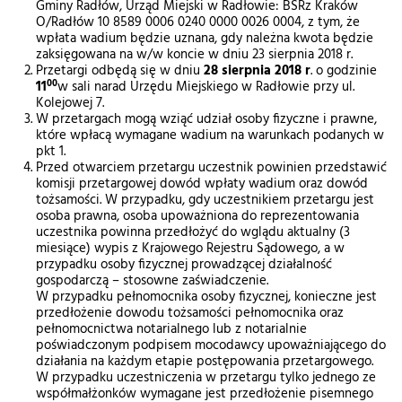
Gminy Radłów, Urząd Miejski w Radłowie: BSRz Kraków
O/Radłów 10 8589 0006 0240 0000 0026 0004, z tym, że
wpłata wadium będzie uznana, gdy należna kwota będzie
zaksięgowana na w/w koncie w dniu 23 sierpnia 2018 r.
Przetargi odbędą się w dniu
28 sierpnia 2018 r
. o godzinie
00
11
w sali narad Urzędu Miejskiego w Radłowie przy ul.
Kolejowej 7.
W przetargach mogą wziąć udział osoby fizyczne i prawne,
które wpłacą wymagane wadium na warunkach podanych w
pkt 1.
Przed otwarciem przetargu uczestnik powinien przedstawić
komisji przetargowej dowód wpłaty wadium oraz dowód
tożsamości. W przypadku, gdy uczestnikiem przetargu jest
osoba prawna, osoba upoważniona do reprezentowania
uczestnika powinna przedłożyć do wglądu aktualny (3
miesiące) wypis z Krajowego Rejestru Sądowego, a w
przypadku osoby fizycznej prowadzącej działalność
gospodarczą – stosowne zaświadczenie.
W przypadku pełnomocnika osoby fizycznej, konieczne jest
przedłożenie dowodu tożsamości pełnomocnika oraz
pełnomocnictwa notarialnego lub z notarialnie
poświadczonym podpisem mocodawcy upoważniającego do
działania na każdym etapie postępowania przetargowego.
W przypadku uczestniczenia w przetargu tylko jednego ze
współmałżonków wymagane jest przedłożenie pisemnego