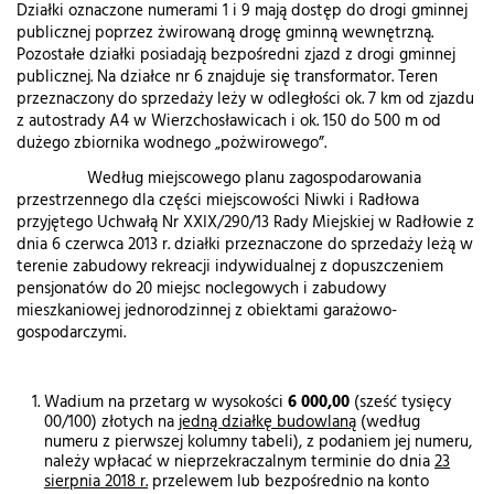
Działki oznaczone numerami 1 i 9 mają dostęp do drogi gminnej
publicznej poprzez żwirowaną drogę gminną wewnętrzną.
Pozostałe działki posiadają bezpośredni zjazd z drogi gminnej
publicznej. Na działce nr 6 znajduje się transformator. Teren
przeznaczony do sprzedaży leży w odległości ok. 7 km od zjazdu
z autostrady A4 w Wierzchosławicach i ok. 150 do 500 m od
dużego zbiornika wodnego „pożwirowego”.
Według miejscowego planu zagospodarowania
przestrzennego dla części miejscowości Niwki i Radłowa
przyjętego Uchwałą Nr XXIX/290/13 Rady Miejskiej w Radłowie z
dnia 6 czerwca 2013 r. działki przeznaczone do sprzedaży leżą w
terenie zabudowy rekreacji indywidualnej z dopuszczeniem
pensjonatów do 20 miejsc noclegowych i zabudowy
mieszkaniowej jednorodzinnej z obiektami garażowo-
gospodarczymi.
Wadium na przetarg w wysokości
6 000,00
(sześć tysięcy
00/100) złotych na
jedną działkę budowlaną
(według
numeru z pierwszej kolumny tabeli), z podaniem jej numeru,
należy wpłacać w nieprzekraczalnym terminie do dnia
23
sierpnia 2018 r.
przelewem lub bezpośrednio na konto