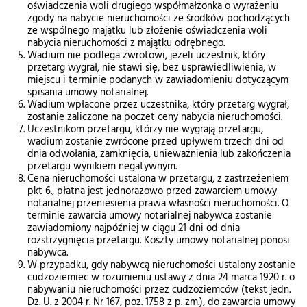
oświadczenia woli drugiego współmałżonka o wyrażeniu
zgody na nabycie nieruchomości ze środków pochodzących
ze wspólnego majątku lub złożenie oświadczenia woli
nabycia nieruchomości z majątku odrębnego.
Wadium nie podlega zwrotowi, jeżeli uczestnik, który
przetarg wygrał, nie stawi się, bez usprawiedliwienia, w
miejscu i terminie podanych w zawiadomieniu dotyczącym
spisania umowy notarialnej.
Wadium wpłacone przez uczestnika, który przetarg wygrał,
zostanie zaliczone na poczet ceny nabycia nieruchomości.
Uczestnikom przetargu, którzy nie wygrają przetargu,
wadium zostanie zwrócone przed upływem trzech dni od
dnia odwołania, zamknięcia, unieważnienia lub zakończenia
przetargu wynikiem negatywnym.
Cena nieruchomości ustalona w przetargu, z zastrzeżeniem
pkt 6., płatna jest jednorazowo przed zawarciem umowy
notarialnej przeniesienia prawa własności nieruchomości. O
terminie zawarcia umowy notarialnej nabywca zostanie
zawiadomiony najpóźniej w ciągu 21 dni od dnia
rozstrzygnięcia przetargu. Koszty umowy notarialnej ponosi
nabywca.
W przypadku, gdy nabywcą nieruchomości ustalony zostanie
cudzoziemiec w rozumieniu ustawy z dnia 24 marca 1920 r. o
nabywaniu nieruchomości przez cudzoziemców (tekst jedn.
Dz. U. z 2004 r. Nr 167, poz. 1758 z p. zm.), do zawarcia umowy