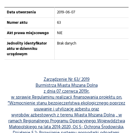
Data utworzenia
2019-06-07
Numer aktu
63
Akt prawa miejscowego
NIE
Jednolity identyfikator
Brak danych
aktu w dzienniku
urzędowym
Zarządzenie Nr 63/ 2019
Burmistrza Miasta Mszana Dolna
z dnia 07 czerwca 2019r.
w sprawie Regulaminu realizacji finansowania projektu pn.
”Wzmocnienie stanu bezpieczeństwa ekologicznego poprzez
usuwanie i utylizację azbestu oraz
wyrobów azbestowych z terenu Miasta Mszana Dolna „ w
ramach Regionalnego Programu Operacyjnego Województwa
Małopolskiego na lata 2014-2020, Oś 5- Ochrona Środowiska,