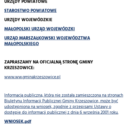
URZĘDY POWIATOWE
STAROSTWO POWIATOWE
URZĘDY WOJEWÓDZKIE
MAŁOPOLSKI URZĄD WOJEWÓDZKI
URZĄD MARSZAŁKOWSKI WOJEWÓDZTWA
MAŁOPOLSKIEGO
ZAPRASZAMY NA OFICJALNĄ STRONĘ GMINY
KRZESZOWICE:
www.ww.gminakrzeszowice.pl
Informacja publiczna, która nie została zamieszczona na stronach
Biuletynu Informacji Publicznej Gminy Krzeszowice, może być
udostępniona na wniosek, zgodnie z przepisami Ustawy o
dostępie do informacji publicznej z dnia 6 września 2001 roku.
WNIOSEK.pdf