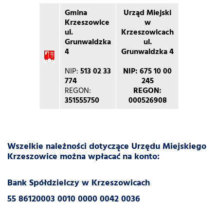
Gmina
Urząd Miejski
Krzeszowice
w
ul.
Krzeszowicach
Grunwaldzka
ul.
4
Grunwaldzka 4
NIP:
513 02 33
NIP: 675 10 00
774
245
REGON:
REGON:
351555750
000526908
Wszelkie należności dotyczące Urzędu Miejskiego
Krzeszowice można wpłacać na konto:
Bank Spółdzielczy w Krzeszowicach
55 86120003 0010 0000 0042 0036