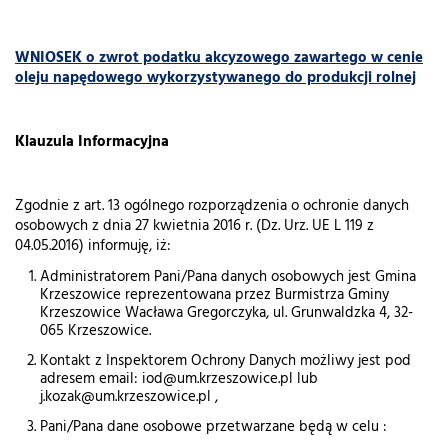
WNIOSEK o zwrot podatku akcyzowego zawartego w cenie
oleju napędowego wykorzystywanego do produkcji rolnej
Klauzula Informacyjna
Zgodnie z art. 13 ogólnego rozporządzenia o ochronie danych
osobowych z dnia 27 kwietnia 2016 r. (Dz. Urz. UE L 119 z
04.05.2016) informuję, iż:
Administratorem Pani/Pana danych osobowych jest Gmina
Krzeszowice reprezentowana przez Burmistrza Gminy
Krzeszowice Wacława Gregorczyka, ul. Grunwaldzka 4, 32-
065 Krzeszowice.
Kontakt z Inspektorem Ochrony Danych możliwy jest pod
adresem email: iod@um.krzeszowice.pl lub
j.kozak@um.krzeszowice.pl ,
Pani/Pana dane osobowe przetwarzane będą w celu :