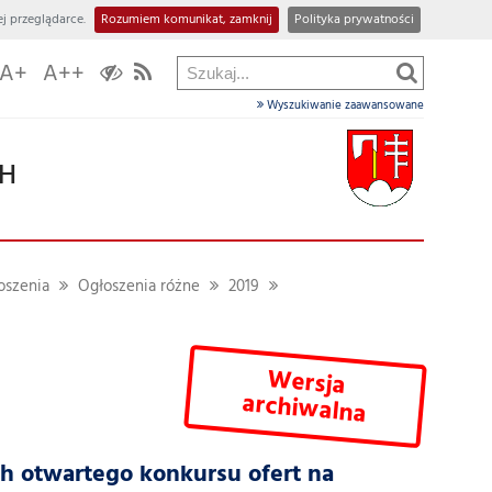
j przeglądarce.
Rozumiem komunikat, zamknij
Polityka prywatności
A+
A++
Wyszukiwanie zaawansowane
CH
oszenia
Ogłoszenia różne
2019
Wersja
archiwalna
h otwartego konkursu ofert na