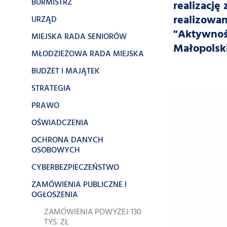
BURMISTRZ
realizację
realizowa
URZĄD
"Aktywnoś
MIEJSKA RADA SENIORÓW
Małopolski
MŁODZIEŻOWA RADA MIEJSKA
BUDŻET I MAJĄTEK
STRATEGIA
PRAWO
OŚWIADCZENIA
OCHRONA DANYCH
OSOBOWYCH
CYBERBEZPIECZEŃSTWO
ZAMÓWIENIA PUBLICZNE I
OGŁOSZENIA
ZAMÓWIENIA POWYŻEJ 130
TYS. ZŁ