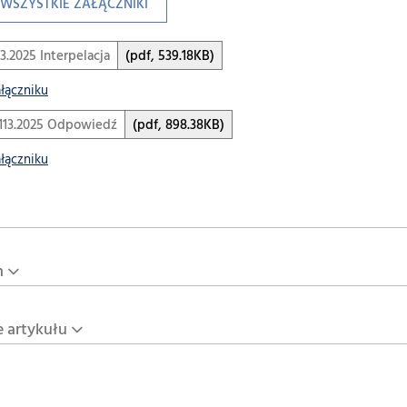
WSZYSTKIE ZAŁĄCZNIKI
3.2025 Interpelacja
(pdf, 539.18KB)
ałączniku
113.2025 Odpowiedź
(pdf, 898.38KB)
ałączniku
n
e artykułu