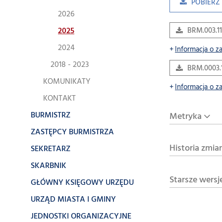
POBIERZ 
2026
2025
BRM.003.11
2024
Informacja o z
2018 - 2023
BRM.0003.
KOMUNIKATY
Informacja o z
KONTAKT
BURMISTRZ
Metryka
ZASTĘPCY BURMISTRZA
Historia zmia
SEKRETARZ
SKARBNIK
Starsze wersj
GŁÓWNY KSIĘGOWY URZĘDU
URZĄD MIASTA I GMINY
JEDNOSTKI ORGANIZACYJNE