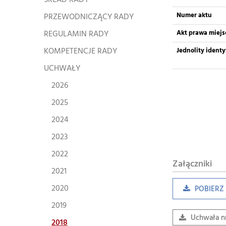
SKŁAD RADY
Numer aktu
PRZEWODNICZĄCY RADY
REGULAMIN RADY
Akt prawa miej
KOMPETENCJE RADY
Jednolity ident
UCHWAŁY
2026
2025
2024
2023
2022
Załączniki
2021
2020
POBIERZ 
2019
Uchwała n
2018