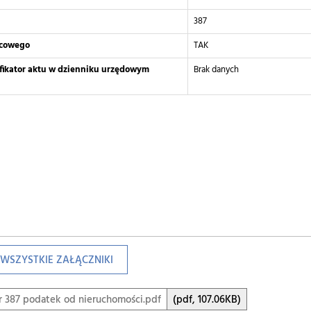
387
scowego
TAK
yfikator aktu w dzienniku urzędowym
Brak danych
WSZYSTKIE ZAŁĄCZNIKI
r 387 podatek od nieruchomości.pdf
(pdf, 107.06KB)