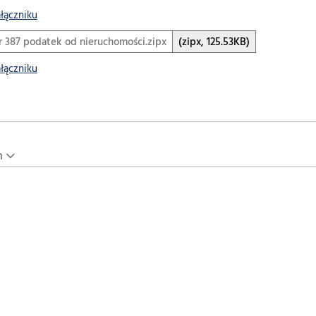
ałączniku
 387 podatek od nieruchomości.zipx
(zipx, 125.53KB)
ałączniku
n