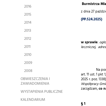
Burmistrza Mia
2016
z dnia 27 paździ
2015
(PP.524.2025)
2014
2013
2012
w sprawie
:
ogło
2011
leczniczej, adr
2010
2009
Na podstawie a
2008
art. 11 ust. 1 pkt
OBWIESZCZENIA I
2025 r. poz. 1338
ZAWIADOMIENIA
Współpracy Gmin
zarządzam,
co n
WYSTAPIENIA PUBLICZNE
KALENDARIUM
§ 1