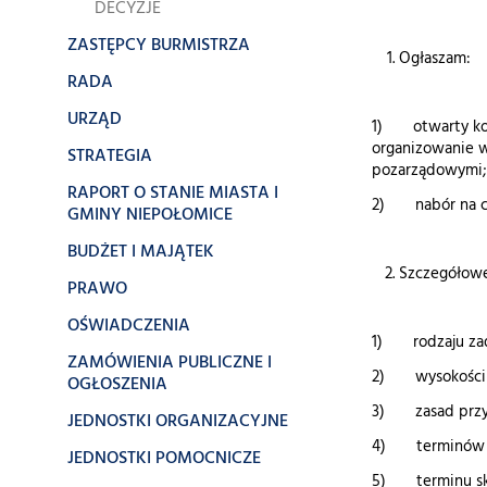
DECYZJE
ZASTĘPCY BURMISTRZA
Ogłaszam:
RADA
URZĄD
1) otwarty konku
organizowanie w
STRATEGIA
pozarządowymi;
RAPORT O STANIE MIASTA I
2) nabór na czł
GMINY NIEPOŁOMICE
BUDŻET I MAJĄTEK
Szczegółowe
PRAWO
OŚWIADCZENIA
1) rodzaju za
ZAMÓWIENIA PUBLICZNE I
2) wysokości ś
OGŁOSZENIA
3) zasad przyz
JEDNOSTKI ORGANIZACYJNE
4) terminów i 
JEDNOSTKI POMOCNICZE
5) terminu skł