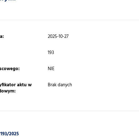
a:
2025-10-27
193
jscowego:
NIE
yfikator aktu w
Brak danych
ędowym:
 193/2025