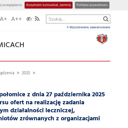
j przeglądarce.
Rozumiem komunikat, zamknij
Polityka prywatności
A+
A++
Wyszukiwanie zaawansowane
MICACH
ządzenia
2025
połomice z dnia 27 października 2025
su ofert na realizację zadania
ym działalności leczniczej,
miotów zrównanych z organizacjami