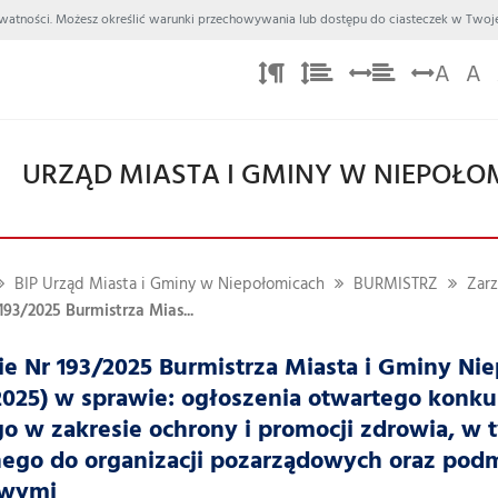
 Prywatności. Możesz określić warunki przechowywania lub dostępu do ciasteczek w Twoje
A
A
URZĄD MIASTA I GMINY W NIEPOŁO
BIP Urząd Miasta i Gminy w Niepołomicach
BURMISTRZ
Zar
193/2025 Burmistrza Mias...
e Nr 193/2025 Burmistrza Miasta i Gminy Nie
.2025) w sprawie: ogłoszenia otwartego konkur
o w zakresie ochrony i promocji zdrowia, w t
ego do organizacji pozarządowych oraz pod
owymi