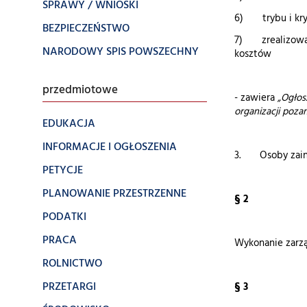
SPRAWY / WNIOSKI
6) trybu i kryt
BEZPIECZEŃSTWO
7) zrealizowany
NARODOWY SPIS POWSZECHNY
kosztów
przedmiotowe
- zawiera
„Ogłos
organizacji poz
EDUKACJA
INFORMACJE I OGŁOSZENIA
3. Osoby zainte
PETYCJE
PLANOWANIE PRZESTRZENNE
§ 2
PODATKI
PRACA
Wykonanie zarz
ROLNICTWO
PRZETARGI
§ 3