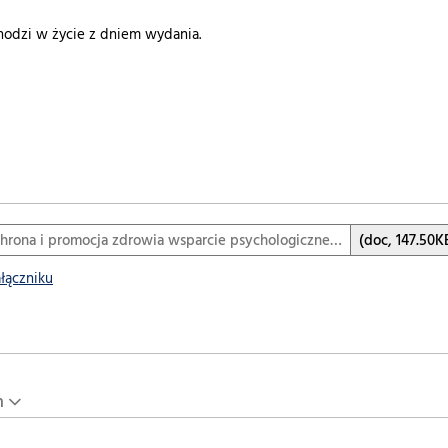
odzi w życie z dniem wydania.
hrona i promocja zdrowia wsparcie psychologiczne…
(doc, 147.50K
ałączniku
n