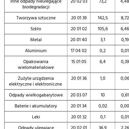
Inne odpady nieulegające
20 02 03
73,2
4,4
biodegradacji
Tworzywa sztuczne
20 01 39
142,5
8,72
Szkło
20 01 02
105,6
6,46
Metal
20 01 40
3,1
0,19
Aluminium
17 04 02
0,2
0,01
Opakowania
15 01 05
6,4
0,39
wielomateriałowe
Zużyte urządzenia
20 01 36
1,0
0,0
elektryczne i elektroniczne
Odpady wielkogabarytowe
20 03 07
10
0,61
Baterie i akumulatory
20 01 34
0,02
0,0
Leki
20 01 32
0,1
0,01
Odpady ulegające
20 02 01
36,9
2,26