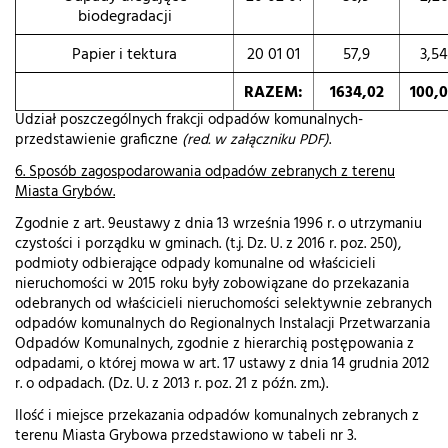
biodegradacji
Papier i tektura
20 01 01
57,9
3,54
RAZEM:
1634,02
100,
Udział poszczególnych frakcji odpadów komunalnych-
przedstawienie graficzne
(red. w załączniku PDF)
.
6. Sposób zagospodarowania odpadów zebranych z terenu
Miasta Grybów.
Zgodnie z art. 9eustawy z dnia 13 września 1996 r. o utrzymaniu
czystości i porządku w gminach. (t.j. Dz. U. z 2016 r. poz. 250),
podmioty odbierające odpady komunalne od właścicieli
nieruchomości w 2015 roku były zobowiązane do przekazania
odebranych od właścicieli nieruchomości selektywnie zebranych
odpadów komunalnych do Regionalnych Instalacji Przetwarzania
Odpadów Komunalnych, zgodnie z hierarchią postępowania z
odpadami, o której mowa w art. 17 ustawy z dnia 14 grudnia 2012
r. o odpadach. (Dz. U. z 2013 r. poz. 21 z późn. zm.).
Ilość i miejsce przekazania odpadów komunalnych zebranych z
terenu Miasta Grybowa przedstawiono w tabeli nr 3.