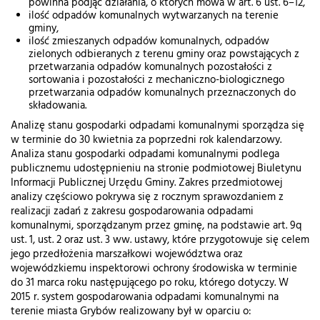
powinna podjąć działania, o których mowa w art. 6 ust. 6–12,
ilość odpadów komunalnych wytwarzanych na terenie
gminy,
ilość zmieszanych odpadów komunalnych, odpadów
zielonych odbieranych z terenu gminy oraz powstających z
przetwarzania odpadów komunalnych pozostałości z
sortowania i pozostałości z mechaniczno-biologicznego
przetwarzania odpadów komunalnych przeznaczonych do
składowania.
Analizę stanu gospodarki odpadami komunalnymi sporządza się
w terminie do 30 kwietnia za poprzedni rok kalendarzowy.
Analiza stanu gospodarki odpadami komunalnymi podlega
publicznemu udostępnieniu na stronie podmiotowej Biuletynu
Informacji Publicznej Urzędu Gminy. Zakres przedmiotowej
analizy częściowo pokrywa się z rocznym sprawozdaniem z
realizacji zadań z zakresu gospodarowania odpadami
komunalnymi, sporządzanym przez gminę, na podstawie art. 9q
ust. 1, ust. 2 oraz ust. 3 ww. ustawy, które przygotowuje się celem
jego przedłożenia marszałkowi województwa oraz
wojewódzkiemu inspektorowi ochrony środowiska w terminie
do 31 marca roku następującego po roku, którego dotyczy. W
2015 r. system gospodarowania odpadami komunalnymi na
terenie miasta Grybów realizowany był w oparciu o: