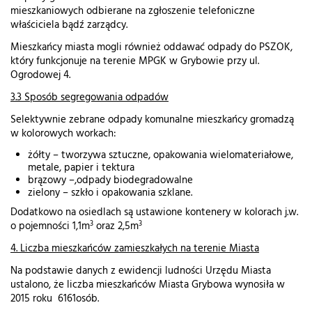
mieszkaniowych odbierane na zgłoszenie telefoniczne
właściciela bądź zarządcy.
Mieszkańcy miasta mogli również oddawać odpady do PSZOK,
który funkcjonuje na terenie MPGK w Grybowie przy ul.
Ogrodowej 4.
3.3 Sposób segregowania odpadów
Selektywnie zebrane odpady komunalne mieszkańcy gromadzą
w kolorowych workach:
żółty – tworzywa sztuczne, opakowania wielomateriałowe,
metale, papier i tektura
brązowy –,odpady biodegradowalne
zielony – szkło i opakowania szklane.
Dodatkowo na osiedlach są ustawione kontenery w kolorach j.w.
3
3
o pojemności 1,1m
oraz 2,5m
4. Liczba mieszkańców zamieszkałych na terenie Miasta
Na podstawie danych z ewidencji ludności Urzędu Miasta
ustalono, że liczba mieszkańców Miasta Grybowa wynosiła w
2015 roku 6161osób.