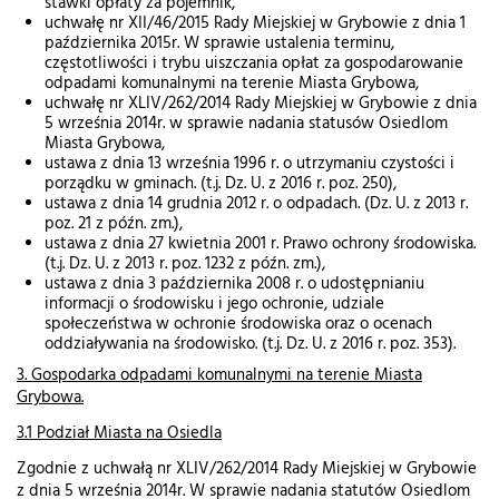
stawki opłaty za pojemnik,
uchwałę nr XII/46/2015 Rady Miejskiej w Grybowie z dnia 1
października 2015r. W sprawie ustalenia terminu,
częstotliwości i trybu uiszczania opłat za gospodarowanie
odpadami komunalnymi na terenie Miasta Grybowa,
uchwałę nr XLIV/262/2014 Rady Miejskiej w Grybowie z dnia
5 września 2014r. w sprawie nadania statusów Osiedlom
Miasta Grybowa,
ustawa z dnia 13 września 1996 r. o utrzymaniu czystości i
porządku w gminach. (t.j. Dz. U. z 2016 r. poz. 250),
ustawa z dnia 14 grudnia 2012 r. o odpadach. (Dz. U. z 2013 r.
poz. 21 z późn. zm.),
ustawa z dnia 27 kwietnia 2001 r. Prawo ochrony środowiska.
(t.j. Dz. U. z 2013 r. poz. 1232 z późn. zm.),
ustawa z dnia 3 października 2008 r. o udostępnianiu
informacji o środowisku i jego ochronie, udziale
społeczeństwa w ochronie środowiska oraz o ocenach
oddziaływania na środowisko. (t.j. Dz. U. z 2016 r. poz. 353).
3. Gospodarka odpadami komunalnymi na terenie Miasta
Grybowa.
3.1 Podział Miasta na Osiedla
Zgodnie z uchwałą nr XLIV/262/2014 Rady Miejskiej w Grybowie
z dnia 5 września 2014r. W sprawie nadania statutów Osiedlom