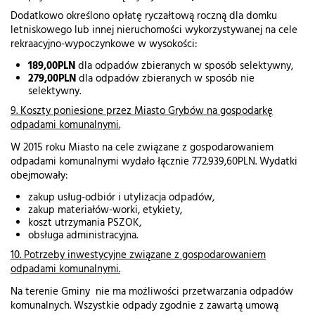
Dodatkowo określono opłatę ryczałtową roczną dla domku
letniskowego lub innej nieruchomości wykorzystywanej na cele
rekraacyjno-wypoczynkowe w wysokości:
189,00PLN
dla odpadów zbieranych w sposób selektywny,
279,00PLN
dla odpadów zbieranych w sposób nie
selektywny.
9. Koszty poniesione przez Miasto Grybów na gospodarkę
odpadami komunalnymi.
W 2015 roku Miasto na cele związane z gospodarowaniem
odpadami komunalnymi wydało łącznie 772.939,60PLN. Wydatki
obejmowały:
zakup usług-odbiór i utylizacja odpadów,
zakup materiałów-worki, etykiety,
koszt utrzymania PSZOK,
obsługa administracyjna.
10. Potrzeby inwestycyjne związane z gospodarowaniem
odpadami komunalnymi.
Na terenie Gminy nie ma możliwości przetwarzania odpadów
komunalnych. Wszystkie odpady zgodnie z zawartą umową