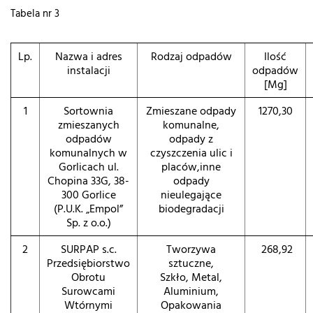
Tabela nr 3
Lp.
Nazwa i adres
Rodzaj odpadów
Ilość
instalacji
odpadów
[Mg]
1
Sortownia
Zmieszane odpady
1270,30
zmieszanych
komunalne,
odpadów
odpady z
komunalnych w
czyszczenia ulic i
Gorlicach ul.
placów,inne
Chopina 33G, 38-
odpady
300 Gorlice
nieulegające
(P.U.K. „Empol”
biodegradacji
Sp. z o.o.)
2
SURPAP s.c.
Tworzywa
268,92
Przedsiębiorstwo
sztuczne,
Obrotu
Szkło, Metal,
Surowcami
Aluminium,
Wtórnymi
Opakowania