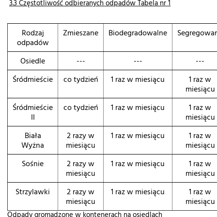
3.3 Częstotliwość odbieranych odpadów Tabela nr 1
Rodzaj
Zmieszane
Biodegradowalne
Segregowa
odpadów
Osiedle
---
---
---
Śródmieście
co tydzień
1 raz w miesiącu
1 raz w
miesiącu
Śródmieście
co tydzień
1 raz w miesiącu
1 raz w
II
miesiącu
Biała
2 razy w
1 raz w miesiącu
1 raz w
Wyżna
miesiącu
miesiącu
Sośnie
2 razy w
1 raz w miesiącu
1 raz w
miesiącu
miesiącu
Strzylawki
2 razy w
1 raz w miesiącu
1 raz w
miesiącu
miesiącu
Odpady gromadzone w kontenerach na osiedlach