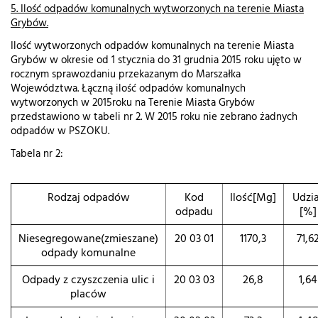
5. Ilość odpadów komunalnych wytworzonych na terenie Miasta
Grybów.
Ilość wytworzonych odpadów komunalnych na terenie Miasta
Grybów w okresie od 1 stycznia do 31 grudnia 2015 roku ujęto w
rocznym sprawozdaniu przekazanym do Marszałka
Województwa. Łączną ilość odpadów komunalnych
wytworzonych w 2015roku na Terenie Miasta Grybów
przedstawiono w tabeli nr 2. W 2015 roku nie zebrano żadnych
odpadów w PSZOKU.
Tabela nr 2:
Rodzaj odpadów
Kod
Ilość[Mg]
Udzia
odpadu
[%]
Niesegregowane(zmieszane)
20 03 01
1170,3
71,6
odpady komunalne
Odpady z czyszczenia ulic i
20 03 03
26,8
1,64
placów