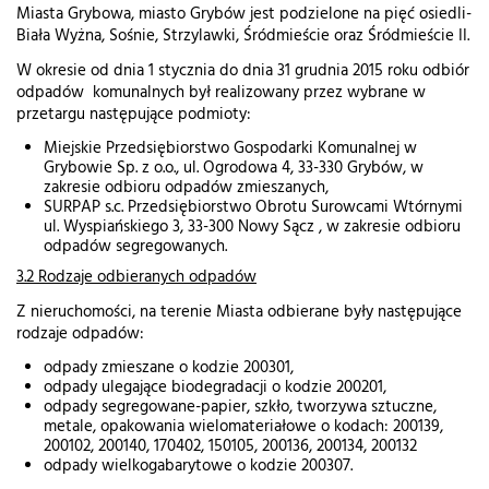
Miasta Grybowa, miasto Grybów jest podzielone na pięć osiedli-
Biała Wyżna, Sośnie, Strzylawki, Śródmieście oraz Śródmieście II.
W okresie od dnia 1 stycznia do dnia 31 grudnia 2015 roku odbiór
odpadów komunalnych był realizowany przez wybrane w
przetargu następujące podmioty:
Miejskie Przedsiębiorstwo Gospodarki Komunalnej w
Grybowie Sp. z o.o., ul. Ogrodowa 4, 33-330 Grybów, w
zakresie odbioru odpadów zmieszanych,
SURPAP s.c. Przedsiębiorstwo Obrotu Surowcami Wtórnymi
ul. Wyspiańskiego 3, 33-300 Nowy Sącz , w zakresie odbioru
odpadów segregowanych.
3.2 Rodzaje odbieranych odpadów
Z nieruchomości, na terenie Miasta odbierane były następujące
rodzaje odpadów:
odpady zmieszane o kodzie 200301,
odpady ulegające biodegradacji o kodzie 200201,
odpady segregowane-papier, szkło, tworzywa sztuczne,
metale, opakowania wielomateriałowe o kodach: 200139,
200102, 200140, 170402, 150105, 200136, 200134, 200132
odpady wielkogabarytowe o kodzie 200307.