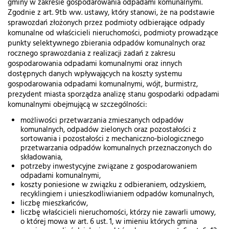
gminy w zakresie gospodarowania odpadami komunalnymi.
Zgodnie z art. 9tb ww. ustawy, który stanowi, że na podstawie
sprawozdań złożonych przez podmioty odbierające odpady
komunalne od właścicieli nieruchomości, podmioty prowadzące
punkty selektywnego zbierania odpadów komunalnych oraz
rocznego sprawozdania z realizacji zadań z zakresu
gospodarowania odpadami komunalnymi oraz innych
dostępnych danych wpływających na koszty systemu
gospodarowania odpadami komunalnymi, wójt, burmistrz,
prezydent miasta sporządza analizę stanu gospodarki odpadami
komunalnymi obejmującą w szczególności:
możliwości przetwarzania zmieszanych odpadów
komunalnych, odpadów zielonych oraz pozostałości z
sortowania i pozostałości z mechaniczno-biologicznego
przetwarzania odpadów komunalnych przeznaczonych do
składowania,
potrzeby inwestycyjne związane z gospodarowaniem
odpadami komunalnymi,
koszty poniesione w związku z odbieraniem, odzyskiem,
recyklingiem i unieszkodliwianiem odpadów komunalnych,
liczbę mieszkańców,
liczbę właścicieli nieruchomości, którzy nie zawarli umowy,
o której mowa w art. 6 ust. 1, w imieniu których gmina