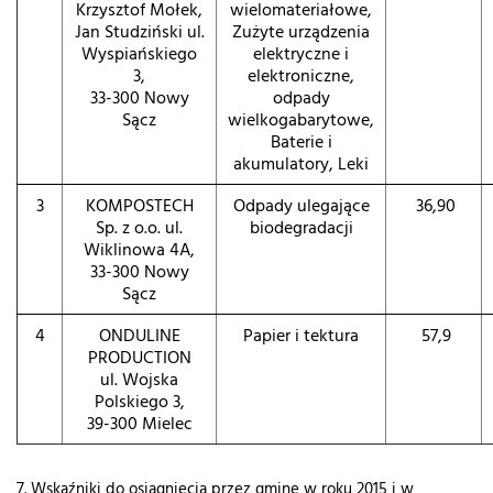
Krzysztof Mołek,
wielomateriałowe,
Jan Studziński ul.
Zużyte urządzenia
Wyspiańskiego
elektryczne i
3,
elektroniczne,
33-300 Nowy
odpady
Sącz
wielkogabarytowe,
Baterie i
akumulatory, Leki
3
KOMPOSTECH
Odpady ulegające
36,90
Sp. z o.o. ul.
biodegradacji
Wiklinowa 4A,
33-300 Nowy
Sącz
4
ONDULINE
Papier i tektura
57,9
PRODUCTION
ul. Wojska
Polskiego 3,
39-300 Mielec
7. Wskaźniki do osiągnięcia przez gminę w roku 2015 i w