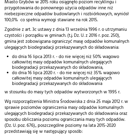
Miasto Grybów w 2015 roku osiągnęło poziom recyklingu i
przygotowania do ponownego użycia odpadów inne niż
niebezpieczne odpadów budowlanych i rozbiórkowych, wyniósł
100,0% co spełnia wymogi stawiane na rok 2015.
Zgodnie z art. 3c ustawy z dnia 13 września 1996 r. o utrzymaniu
czystości i porządku w gminach. (t.j. Dz. U. z 2016 r. poz. 250),
gmina jest zobowiązana ograniczyć masę odpadów komunalnych
ulegających biodegradacji przekazywanych do składowania:
do dnia 16 lipca 2013 r. - do nie więcej niż 50% wagowo
całkowitej masy odpadów komunalnych ulegających
biodegradacji przekazywanych do składowania,
do dnia 16 lipca 2020 r. - do nie więcej niż 35% wagowo
całkowitej masy odpadów komunalnych ulegających
biodegradacji przekazywanych do składowania
w stosunku do masy tych odpadów wytworzonych w 1995 r.
Wg rozporządzenia Ministra Środowiska z dnia 25 maja 2012 r. w
sprawie poziomów ograniczenia masy odpadów komunalnych
ulegających biodegradacji przekazywanych do składowania oraz
sposobu obliczania poziomu ograniczania masy tych odpadów.
(Dz. U. poz. 676)., poszczególne poziomy na lata 2015-2020
przedstawiają się w następujący sposób: