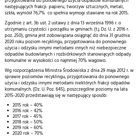
przygotowania do ponownego użycia odpadów komunalnych
następujących frakcji: papieru, tworzyw sztucznych, metali,
szkła, wyniósł 76,7% co spełnia wymogi stawiane na rok 2015.
Zgodnie z art. 3b ust. 2 ustawy z dnia 13 września 1996 r. o
utrzymaniu czystości i porządku w gminach. (t.j. Dz. U. z 2016 r.
poz. 250), gmina jest zobowiązana osiągnąć do dnia 31 grudnia
2020 roku poziom recyklingu, przygotowania do ponownego
użycia i odzysku innymi metodami innych niż niebezpieczne
odpadów budowlanych i rozbiórkowych stanowiących odpady
komunalne w wysokości co najmniej 70% wagowo.
Wg rozporządzenia Ministra Środowiska z dnia 29 maja 2012 r. w
sprawie poziomów recyklingu, przygotowania do ponownego
użycia i odzysku innymi metodami niektórych frakcji odpadów
komunalnych. (Dz. U. Poz. 645), poszczególne poziomy na lata
2015-2020 przedstawiają się w następujący sposób:
2015 rok – 40%
2016 rok – 42%
2017 rok – 45%
2018 rok – 50%
2019 rok – 60%
2020 rok – 70%