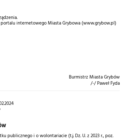
ządzenia.
ach portalu internetowego Miasta Grybowa (www.grybow.pl)
Burmistrz Miasta Grybów
/-/ Paweł Fyda
02.2024
w
BÓW
u publicznego i o wolontariacie (t.j. Dz. U. z 2023 r., poz.