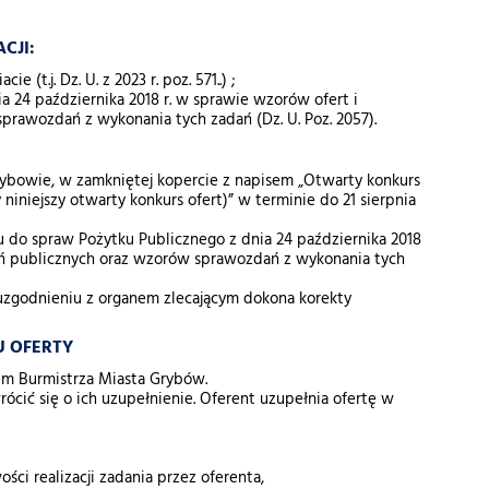
CJI:
(t.j. Dz. U. z 2023 r. poz. 571..) ;
24 października 2018 r. w sprawie wzorów ofert i
rawozdań z wykonania tych zadań (Dz. U. Poz. 2057).
Grybowie, w zamkniętej kopercie z napisem „Otwarty konkurs
y niniejszy otwarty konkurs ofert)” w terminie do 21 sierpnia
 do spraw Pożytku Publicznego z dnia 24 października 2018
ań publicznych oraz wzorów sprawozdań z wykonania tych
uzgodnieniu z organem zlecającym dokona korekty
U OFERTY
em Burmistrza Miasta Grybów.
cić się o ich uzupełnienie. Oferent uzupełnia ofertę w
ści realizacji zadania przez oferenta,