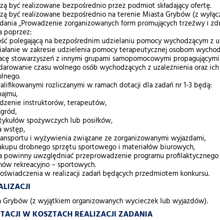
zą być realizowane bezpośrednio przez podmiot składający ofertę.
zą być realizowane bezpośrednio na terenie Miasta Grybów (z wyłą
adania „Prowadzenie zorganizowanych form promujących trzeźwy i zdro
a poprzez:
ość polegającą na bezpośrednim udzielaniu pomocy wychodzącym z uz
ałanie w zakresie udzielenia pomocy terapeutycznej osobom wychod
acę stowarzyszeń z innymi grupami samopomocowymi propagującymi
arowanie czasu wolnego osób wychodzących z uzależnienia oraz ich
lnego.
lifikowanymi rozliczanymi w ramach dotacji dla zadań nr 1-3 będą:
ajmu,
zenie instruktorów, terapeutów,
gród,
tykułów spożywczych lub posiłków,
a wstęp,
ransportu i wyżywienia związane ze zorganizowanymi wyjazdami,
akupu drobnego sprzętu sportowego i materiałów biurowych,
 powinny uwzględniać przeprowadzenie programu profilaktycznego zwi
mów rekreacyjno – sportowych.
oświadczenia w realizacji zadań będących przedmiotem konkursu.
EALIZACJI
a Grybów (z wyjątkiem organizowanych wycieczek lub wyjazdów).
DOTACJI W KOSZTACH REALIZACJI ZADANIA