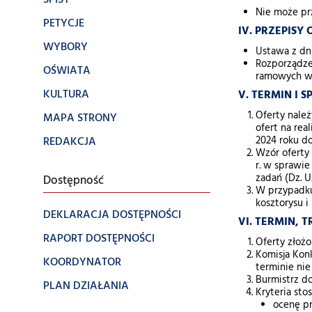
SPISY
Nie może pr
PETYCJE
IV. PRZEPISY
WYBORY
Ustawa z dnia
Rozporządze
OŚWIATA
ramowych wz
KULTURA
V. TERMIN I 
Oferty należ
MAPA STRONY
ofert na rea
REDAKCJA
2024 roku do
Wzór oferty
r. w sprawi
zadań (Dz. U.
Dostępność
W przypadku
kosztorysu i
DEKLARACJA DOSTĘPNOŚCI
VI. TERMIN,
RAPORT DOSTĘPNOŚCI
Oferty złoż
Komisja Konk
KOORDYNATOR
terminie nie
Burmistrz d
PLAN DZIAŁANIA
Kryteria st
ocenę pr