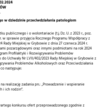
02.2024
BÓW
.
go w dziedzinie przeciwdziałania patologiom
u publicznego i o wolontariacie (t.j. Dz. U. z 2023 r., poz.
3 r. w sprawie przyjęcia Rocznego Programu Współpracy z
4 Rady Miejskiej w Grybowie z dnia 27 czerwca 2024 r.
jami pozarządowymi oraz innymi podmiotami na rok 2024
i Program Profilaktyki i Rozwiązywania Problemów
k do Uchwały Nr LVII/402/2023 Rady Miejskiej w Grybowie z
związywania Problemów Alkoholowych oraz Przeciwdziałania
 co następuje:
a realizację zadania pn.: „Prowadzenie i wspieranie
i ich rodzin”.
wartego konkursu ofert przeprowadzonego zgodnie z