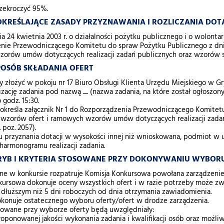
zekroczyć 95%.
 OKREŚLAJĄCE ZASADY PRZYZNAWANIA I ROZLICZANIA DOTA
 24 kwietnia 2003 r. o działalności pożytku publicznego i o wolontariacie 
nie Przewodniczącego Komitetu do spraw Pożytku Publicznego z dnia 
orów umów dotyczących realizacji zadań publicznych oraz wzorów sp
SPOSÓB SKŁADANIA OFERT
y złożyć w pokoju nr 17 Biuro Obsługi Klienta Urzędu Miejskiego w 
lizację zadania pod nazwą ..... (nazwa zadania, na które został ogłoszon
 godz. 15:30.
 określa załącznik Nr 1 do Rozporządzenia Przewodniczącego Komitetu
e wzorów ofert i ramowych wzorów umów dotyczących realizacji zad
 poz. 2057).
 przyznania dotacji w wysokości innej niż wnioskowana, podmiot w 
 harmonogramu realizacji zadania.
 TRYB I KRYTERIA STOSOWANE PRZY DOKONYWANIU WYBOR
one w konkursie rozpatruje Komisja Konkursowa powołana zarządzeni
ursowa dokonuje oceny wszystkich ofert i w razie potrzeby może zwró
 dłuższym niż 5 dni roboczych od dnia otrzymania zawiadomienia.
okonuje ostatecznego wyboru oferty/ofert w drodze zarządzenia.
osowane przy wyborze oferty będą uwzględniały:
oponowanej jakości wykonania zadania i kwalifikacji osób oraz możliwo