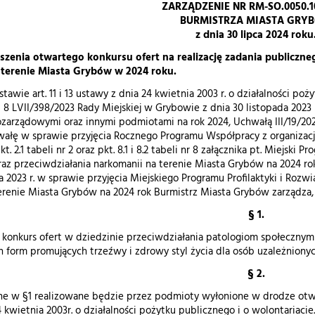
ZARZĄDZENIE NR RM-SO.0050.1
BURMISTRZA MIASTA GRY
z dnia 30 lipca 2024 roku
szenia otwartego konkursu ofert na realizację zadania publiczne
terenie Miasta Grybów w 2024 roku.
tawie art. 11 i 13 ustawy z dnia 24 kwietnia 2003 r. o działalności pożytk
§ 8 LVII/398/2023 Rady Miejskiej w Grybowie z dnia 30 listopada 202
ozarządowymi oraz innymi podmiotami na rok 2024, Uchwałą III/19/202
wałę w sprawie przyjęcia Rocznego Programu Współpracy z organizac
t. 2.1 tabeli nr 2 oraz pkt. 8.1 i 8.2 tabeli nr 8 załącznika pt. Miejsk
az przeciwdziałania narkomanii na terenie Miasta Grybów na 2024 ro
da 2023 r. w sprawie przyjęcia Miejskiego Programu Profilaktyki i Ro
erenie Miasta Grybów na 2024 rok Burmistrz Miasta Grybów zarządza,
§ 1.
 konkurs ofert w dziedzinie przeciwdziałania patologiom społecznym n
form promujących trzeźwy i zdrowy styl życia dla osób uzależnionych 
§ 2.
ne w §1 realizowane będzie przez podmioty wyłonione w drodze ot
 kwietnia 2003r. o działalności pożytku publicznego i o wolontariacie.