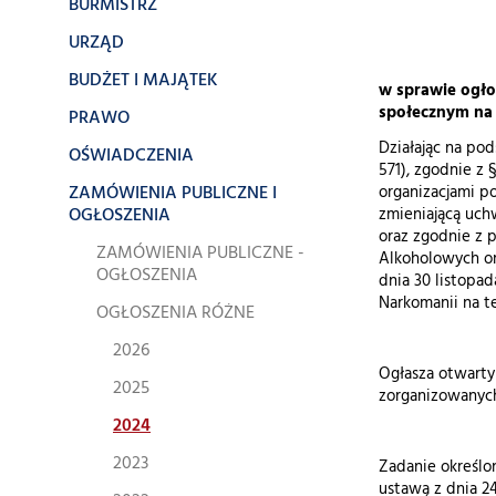
BURMISTRZ
URZĄD
BUDŻET I MAJĄTEK
w sprawie ogło
społecznym na 
PRAWO
Działając na pods
OŚWIADCZENIA
571), zgodnie z 
ZAMÓWIENIA PUBLICZNE I
organizacjami p
OGŁOSZENIA
zmieniającą uch
oraz zgodnie z pk
ZAMÓWIENIA PUBLICZNE -
Alkoholowych or
OGŁOSZENIA
dnia 30 listopa
Narkomanii na t
OGŁOSZENIA RÓŻNE
2026
Ogłasza otwarty
2025
zorganizowanych 
2024
2023
Zadanie określo
ustawą z dnia 24