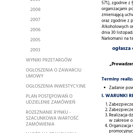
571.), zgodnie z
organizacjami p
2008
zmieniającą uch
2007
oraz zgodnie z pk
Alkoholowych or
2006
dnia 30 listopa
Narkomanii na t
2005
ogłasza 
2003
WYNIKI PRZETARGÓW
„Prowadzeni
OGŁOSZENIA O ZAWARCIU
UMOWY
Terminy realiz
OGŁOSZENIA INWESTYCYJNE
Zadanie powi
I. WARUNKI 
PLAN POSTĘPOWAŃ O
UDZIELENIE ZAMÓWIEŃ
Zabezpiecze
Zabezpiecze
ROZEZNANIE RYNKU -
Realizacja 
SZACUNKOWA WARTOŚĆ
w zakresie o
ZAMÓWIENIA
Organizacja 
promocyjnyc