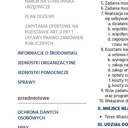
NABÓR NA STANOWISKA
Zadania mus
URZĘDNICZE
Zadania mus
Realizacja z
PLAN OGÓLNY
się odbywał
działaln
ZAPYTANIA OFERTOWE NA
współdzi
PODSTAWIE ART. 2 PKT 1
współpr
USTAWY PRAWO ZAMÓWIEŃ
zagospod
PUBLICZNYCH
czasu wo
Kosztami kwa
INFORMACJE O ŚRODOWISKU
umowa n
wynagrod
JEDNOSTKI ORGANIZACYJNE
zakup na
zakup ar
JEDNOSTKI POMOCNICZE
opłaty z
koszty t
SPRAWY
koszty z
W/w zadania
oraz progra
przedmiotowe
Wskazanie d
II. MIEJSCE R
OCHRONA DANYCH
Teren Miast
OSOBOWYCH
III. UDZIAŁ 