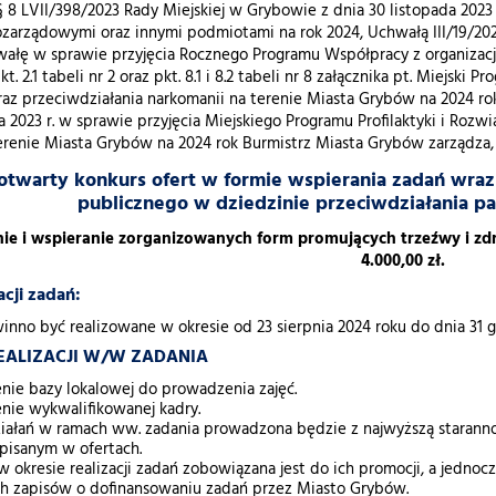
 § 8 LVII/398/2023 Rady Miejskiej w Grybowie z dnia 30 listopada 202
ozarządowymi oraz innymi podmiotami na rok 2024, Uchwałą III/19/202
wałę w sprawie przyjęcia Rocznego Programu Współpracy z organizac
t. 2.1 tabeli nr 2 oraz pkt. 8.1 i 8.2 tabeli nr 8 załącznika pt. Miejsk
az przeciwdziałania narkomanii na terenie Miasta Grybów na 2024 ro
da 2023 r. w sprawie przyjęcia Miejskiego Programu Profilaktyki i Ro
erenie Miasta Grybów na 2024 rok Burmistrz Miasta Grybów zarządza,
otwarty konkurs ofert w formie wspierania zadań wraz z
publicznego w dziedzinie przeciwdziałania p
e i wspieranie zorganizowanych form promujących trzeźwy i zdrow
4.000,00 zł.
acji zadań:
nno być realizowane w okresie od 23 sierpnia 2024 roku do dnia 31 g
REALIZACJI W/W ZADANIA
nie bazy lokalowej do prowadzenia zajęć.
nie wykwalifikowanej kadry.
działań w ramach ww. zadania prowadzona będzie z najwyższą staranno
pisanym w ofertach.
w okresie realizacji zadań zobowiązana jest do ich promocji, a jedno
h zapisów o dofinansowaniu zadań przez Miasto Grybów.