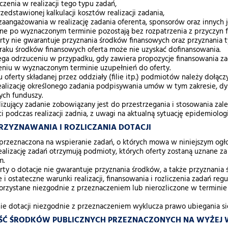
zenia w realizacji tego typu zadań,
zedstawionej kalkulacji kosztów realizacji zadania,
zaangażowania w realizację zadania oferenta, sponsorów oraz innych 
one po wyznaczonym terminie pozostają bez rozpatrzenia z przyczyn 
rty nie gwarantuje przyznania środków finansowych oraz przyznania 
aku środków finansowych oferta może nie uzyskać dofinansowania.
ga odrzuceniu w przypadku, gdy zawiera propozycje finansowania zad
eniu w wyznaczonym terminie uzupełnień do oferty.
oferty składanej przez oddziały (filie itp.) podmiotów należy dołąc
realizację określonego zadania podpisywania umów w tym zakresie, 
tych funduszy.
izujący zadanie zobowiązany jest do przestrzegania i stosowania za
i podczas realizacji zadnia, z uwagi na aktualną sytuację epidemiolog
PRZYZNAWANIA I ROZLICZANIA DOTACJI
t przeznaczona na wspieranie zadań, o których mowa w niniejszym og
ealizację zadań otrzymują podmioty, których oferty zostaną uznane 
m.
rty o dotacje nie gwarantuje przyznania środków, a także przyznania
i ostateczne warunki realizacji, finansowania i rozliczenia zadań r
orzystane niezgodnie z przeznaczeniem lub nierozliczone w termin
e dotacji niezgodnie z przeznaczeniem wyklucza prawo ubiegania się 
OŚĆ ŚRODKÓW PUBLICZNYCH PRZEZNACZONYCH NA WYŻEJ W