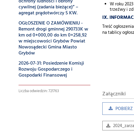
ochrony ludności i obrony
W roku 2023
cywilnej (zadania bieżące)” –
trzeźwy i zd
agregat prądotwórczy 5 KW.
IX. INFORMA
OGŁOSZENIE O ZAMÓWIENIU -
Treść ogłoszeni
Remont drogi gminnej 290733K w
na tablicy ogło
km od 0+000,00 do km 0+258,92
w miejscowości Grybów Powiat
Nowosądecki Gmina Miasto
Grybów
2026-07-31: Posiedzenie Komisji
Rozwoju Gospodarczego i
Gospodarki Finansowej
Liczba odwiedzin: 721763
Załączniki
POBIERZ 
2024_zarza