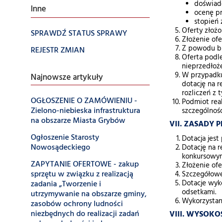
doświadc
Inne
ocenę pr
stopień 
Oferty złoż
SPRAWDŹ STATUS SPRAWY
Złożenie ofe
Z powodu br
REJESTR ZMIAN
Oferta podle
nieprzedłoż
W przypadku 
Najnowsze artykuły
dotację na 
rozliczeń z 
OGŁOSZENIE O ZAMÓWIENIU -
Podmiot real
Zielono-niebieska infrastruktura
szczególnośc
na obszarze Miasta Grybów
VII. ZASADY 
Ogłoszenie Starosty
Dotacja jes
Nowosądeckiego
Dotację na r
konkursowy
ZAPYTANIE OFERTOWE - zakup
Złożenie ofe
sprzętu w związku z realizacją
Szczegółowe 
zadania „Tworzenie i
Dotacje wyk
odsetkami.
utrzymywanie na obszarze gminy,
Wykorzystani
zasobów ochrony ludności
niezbędnych do realizacji zadań
VIII. WYSOK