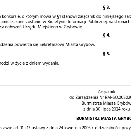
§ 3.
 konkursie, o którym mowa w §1 stanowi załącznik do niniejszego zar
zamieszczone zostanie w Biuletynie Informacji Publicznej, na stron
icy ogłoszeń Urzędu Miejskiego w Grybowie.
§ 4.
dzenia powierza się Sekretarzowi Miasta Grybów.
§ 5.
odzi w życie z dniem wydania.
Załącznik
do Zarządzenia Nr RM-SO.0050.1
Burmistrza Miasta Grybó
z dnia 30 lipca 2024 roku
BURMISTRZ MIASTA GRY
tawie art. 11 i 13 ustawy z dnia 24 kwietnia 2003 r. o działalności pożytk