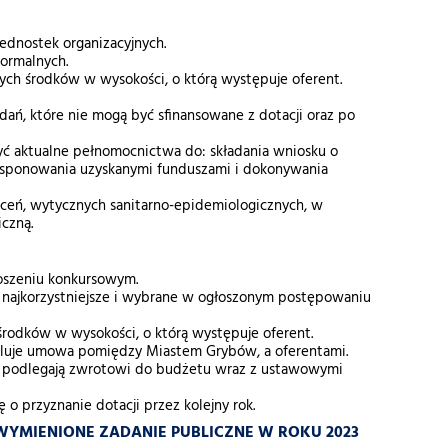
jednostek organizacyjnych.
formalnych.
tych środków w wysokości, o którą występuje oferent.
ań, które nie mogą być sfinansowane z dotacji oraz po
zyć aktualne pełnomocnictwa do: składania wniosku o
dysponowania uzyskanymi funduszami i dokonywania
leceń, wytycznych sanitarno-epidemiologicznych, w
iczną.
łoszeniu konkursowym.
za najkorzystniejsze i wybrane w ogłoszonym postępowaniu
 środków w wysokości, o którą występuje oferent.
eguluje umowa pomiędzy Miastem Grybów, a oferentami.
ie podlegają zwrotowi do budżetu wraz z ustawowymi
o przyznanie dotacji przez kolejny rok.
YMIENIONE ZADANIE PUBLICZNE W ROKU 2023