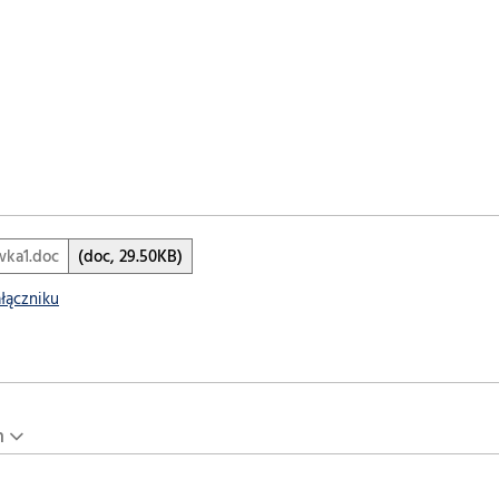
wka1.doc
(doc, 29.50KB)
ałączniku
n