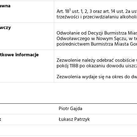
awna
1
Art. 18
ust. 1, 2, 3 oraz art. 14 ust. 2
trzeźwości i przeciwdziałaniu alkoholizm
awczy
Odwołanie od Decyzji Burmistrza Mia
Odwoławczego w Nowym Sączu, w termi
pośrednictwem Burmistrza Miasta Gorl
atkowe informacje
Zezwolenie należy odebrać osobiście 
pokój 118B po okazaniu dowodu uiszcz
Zezwolenia wydaje się na okres do dw
Piotr Gajda
:
Łukasz Patrzyk