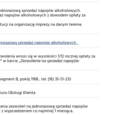
jednorazową sprzedaż napojów alkoholowych.
edaż napojów alkoholowych z dowodem opłaty za
tucji na organizację imprezy na danym terenie.
ednorazową sprzedaż napojów alkoholowych
olenia wnosi się w wysokości 1/12 rocznej opłaty za
y" w karcie
„Zezwolenie na sprzedaż napojów
gment B, pokój 118B , tel. (18) 35-51-233
iuro Obsługi Klienta
ania zezwoleń na jednorazową sprzedaż napojów
 z wyprzedzeniem co najmniej 1 miesiąca.