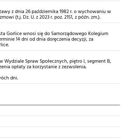
a ustawy z dnia 26 października 1982 r. o wychowaniu w
owi (t.j. Dz. U. z 2023 r. poz. 2151, z późn. zm.).
sta Gorlice wnosi się do Samorządowego Kolegium
nie 14 dni od dnia doręczenia decyzji, za
ice.
w Wydziale Spraw Społecznych, piętro I, segment B,
enia opłaty za korzystanie z zezwolenia.
óch dni.