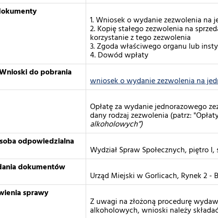
dokumenty
1. Wniosek o wydanie zezwolenia na 
2. Kopię stałego zezwolenia na sprz
korzystanie z tego zezwolenia
3. Zgoda właściwego organu lub insty
4. Dowód wpłaty
Wnioski do pobrania
wniosek o wydanie zezwolenia na j
Opłatę za wydanie jednorazowego zezw
dany rodzaj zezwolenia (patrz: "Opłat
alkoholowych”)
osoba odpowiedzialna
Wydział Spraw Społecznych, piętro I, se
adania dokumentów
Urząd Miejski w Gorlicach, Rynek 2 - B
wienia sprawy
Z uwagi na złożoną procedurę wydaw
alkoholowych, wnioski należy składać