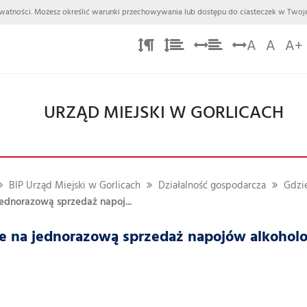
 Prywatności. Możesz określić warunki przechowywania lub dostępu do ciasteczek w Twoje
A
A
A+
URZĄD MIEJSKI W GORLICACH
BIP Urząd Miejski w Gorlicach
Działalność gospodarcza
Gdzie
ednorazową sprzedaż napoj...
e na jednorazową sprzedaż napojów alkohol