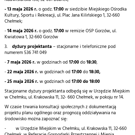
-
13 maja 2026 r.
o godz.
17:00
w siedzibie Miejskiego Ośrodka
Kultury, Sportu i Rekreacji, ul. Plac Jana Kilińskiego 1, 32-660
Chełmek;
-
14 maja 2026 r.
o godz.
17:00
w remizie OSP Gorzów, ul.
Kwiatowa 1, 32-660 Gorzów
3.
dyżury projektanta
– stacjonarne i telefoniczne pod
numerem 536 741 049
-
7 maja 2026 r.
w godzinach od
17:00
do
18:30
,
-
22 maja 2026 r.
w godzinach od
17:00
do
18:30,
- 25 maja 2026 r.
w godzinach od
17:00 do 18:00
Stacjonarne dyżury projektanta odbędą się w Urzędzie Miejskim
w Chełmku, ul. Krakowska 11, 32- 660 Chełmek, w pokoju nr 14.
W czasie trwania konsultacji społecznych z dokumentacją
projektu planu ogólnego oraz prognozą oddziaływania na
środowisko można zapoznać się:
- w Urzędzie Miejskim w Chełmku, ul. Krakowska 11, 32-660
Chełmek, w Referacie Gospodarki Przestrzennej i Mienia