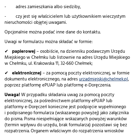
- adres zamieszkania albo siedziby,
- czy jest się właścicielem lub użytkownikiem wieczystym
nieruchomości objętej uwagami.
Opcjonalnie można podać inne dane do kontaktu.
Uwagi w formularzu można składać w formie:
✔
papierowej
– osobiście, na dzienniku podawczym Urzędu
Miejskiego w Chełmku lub listownie na adres Urzędu Miejskiego
w Chełmku, ul. Krakowska 11, 32-660 Chełmek;
✔
elektronicznej
– za pomocą poczty elektronicznej, w formie
dokumentu elektronicznego, na adres
urzadmiejski@chelmek.pl
,
poprzez platformę ePUAP lub platformę e-Doręczenia.
Uwaga!
W przypadku składania uwag za pomocą poczty
elektronicznej, za pośrednictwem platformy ePUAP lub
platformy e-Doręczeń konieczne jest podpięcie wypełnionego
i podpisanego formularza (wskazanego powyżej) jako załącznika
do pisma. Pisma niespełniające wskazanych powyżej warunków
(termin wpływu do urzędu, brak formularza) pozostawi się bez
rozpatrzenia. Organem właściwym do rozpatrzenia wniosków