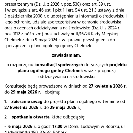
przestrzennym (Dz. U. z 2026 r. poz. 538) oraz art. 39 ust.
1 w związku z art. 46 ust. 1 pkt 1 i art. 54 ust. 2 i 3 ustawy z dnia
3 października 2008 r. o udostępnianiu informacji o środowisku i
jego ochronie, udziale społeczeństwa w ochronie środowiska
oraz o ocenach oddziaływania na środowisko (Dz. U. z 2024 r.
poz. 1112 z późn. zm.) oraz uchwały nr II/16/24 Rady Miejskiej
Chełmek z dnia 9 maja 2024 r. w sprawie przystąpienia do
sporządzenia planu ogólnego gminy Chełmek
zawiadamiam,
o rozpoczęciu
konsultacji społecznych
dotyczących
projektu
planu ogólnego gminy Chełmek
wraz z prognozą
oddziaływania na środowisko.
Konsultacje będą prowadzone w dniach od
27 kwietnia 2026 r.
do
29 maja 2026 r.
i obejmą:
1.
zbieranie uwag
do projektu planu ogólnego w terminie od
27 kwietnia 2026 r.
do
29 maja 2026 r.
;
2.
spotkania otwarte
, które odbędą się:
- 6 maja 2026 r.
o godz.
17:00
w Domu Ludowym w Bobrku, ul.
Nadwiślańska 150, 32-661 Bobrek;