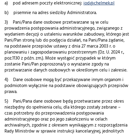
a) pod adresem poczty elektronicznej:
iod@chelmek.pl
b) pisemnie na adres siedziby Administratora.
3) Pani/Pana dane osobowe przetwarzane są w celu
prowadzenia postępowania administracyjnego, związanego z
wydaniem decyzji o ustaleniu warunków zabudowy, którego jest
Pani/Pan stroną lub do podjęcia działań, na Pani/Pana żądanie,
na podstawie przepisów ustawy z dnia 27 marca 2003 r. o
planowaniu i zagospodarowaniu przestrzennym (Dz. U. 2024 r.,
poz.1130 z późn. zm.). Może wystąpić przypadek w którym
zostanie Pani/Pan poproszona/y o wyrażanie zgody na
przetwarzanie danych osobowych w określonym celu i zakresie.
4) Dane osobowe mogą być przekazywane innym organom i
podmiotom wyłącznie na podstawie obowiązujących przepisów
prawa.
5) Pani/Pana dane osobowe będą przetwarzane przez okres
niezbędny do spełnienia celu, dla którego zostały zebrane –
czas potrzebny do przeprowadzenia postępowania
administracyjnego oraz po jego zakończeniu w celach
archiwalnych, zgodnie z okresem wynikającym z rozporządzenia
Rady Ministrów w sprawie instrukcji kancelaryjnej, jednolitych