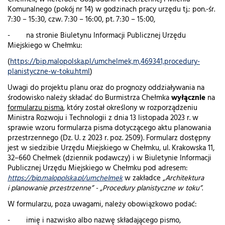
Komunalnego (pokój nr 14) w godzinach pracy urzędu tj.: pon.-śr.
7:30 – 15:30, czw. 7:30 – 16:00, pt. 7:30 – 15:00,
- na stronie Biuletynu Informacji Publicznej Urzędu
Miejskiego w Chełmku:
(
https://bip.malopolska.pl/umchelmek,m,469341,procedury-
planistyczne-w-toku.html
)
Uwagi do projektu planu oraz do prognozy oddziaływania na
środowisko należy składać do Burmistrza Chełmka
wyłącznie
na
formularzu pisma
, który został określony w rozporządzeniu
Ministra Rozwoju i Technologii z dnia 13 listopada 2023 r. w
sprawie wzoru formularza pisma dotyczącego aktu planowania
przestrzennego (Dz. U. z 2023 r. poz. 2509). Formularz dostępny
jest w siedzibie Urzędu Miejskiego w Chełmku, ul. Krakowska 11,
32–660 Chełmek (dziennik podawczy) i w Biuletynie Informacji
Publicznej Urzędu Miejskiego w Chełmku pod adresem:
https://bip.malopolska.pl/umchelmek
w zakładce
„Architektura
i planowanie przestrzenne” - „Procedury planistyczne w toku”
.
W formularzu, poza uwagami, należy obowiązkowo podać:
- imię i nazwisko albo nazwę składającego pismo,