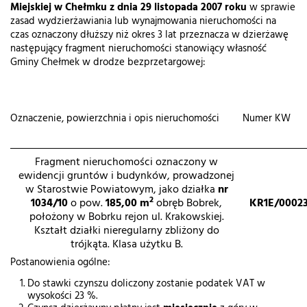
Miejskiej w Chełmku z dnia
29 listopada 2007 roku
w sprawie
zasad wydzierżawiania lub wynajmowania nieruchomości na
czas oznaczony dłuższy niż okres 3 lat przeznacza w dzierżawę
następujący fragment nieruchomości stanowiący własność
Gminy Chełmek w drodze bezprzetargowej:
Oznaczenie, powierzchnia i opis nieruchomości
Numer KW
Fragment nieruchomości oznaczony w
ewidencji gruntów i budynków, prowadzonej
w Starostwie Powiatowym, jako działka
nr
2
1034/10
o pow.
185,00 m
obręb Bobrek,
KR1E/0002
położony w Bobrku rejon ul. Krakowskiej.
Kształt działki nieregularny zbliżony do
trójkąta. Klasa użytku B.
Postanowienia ogólne:
Do stawki czynszu doliczony zostanie podatek VAT w
wysokości 23 %.