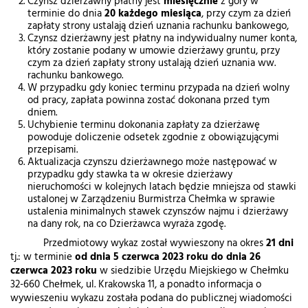
Czynsz dzierżawny płatny jest
miesięcznie
z góry w
terminie do dnia
20 każdego miesiąca
, przy czym za dzień
zapłaty strony ustalają dzień uznania rachunku bankowego,
Czynsz dzierżawny jest płatny na indywidualny numer konta,
który zostanie podany w umowie dzierżawy gruntu, przy
czym za dzień zapłaty strony ustalają dzień uznania ww.
rachunku bankowego.
W przypadku gdy koniec terminu przypada na dzień wolny
od pracy, zapłata powinna zostać dokonana przed tym
dniem.
Uchybienie terminu dokonania zapłaty za dzierżawę
powoduje doliczenie odsetek zgodnie z obowiązującymi
przepisami.
Aktualizacja czynszu dzierżawnego może następować w
przypadku gdy stawka ta w okresie dzierżawy
nieruchomości w kolejnych latach będzie mniejsza od stawki
ustalonej w Zarządzeniu Burmistrza Chełmka w sprawie
ustalenia minimalnych stawek czynszów najmu i dzierżawy
na dany rok, na co Dzierżawca wyraża zgodę.
Przedmiotowy wykaz został wywieszony na okres
21 dni
tj.: w terminie
od dnia 5 czerwca 2023 roku do dnia 26
czerwca 2023 roku
w siedzibie Urzędu Miejskiego w Chełmku
32-660 Chełmek, ul. Krakowska 11, a ponadto informacja o
wywieszeniu wykazu została podana do publicznej wiadomości