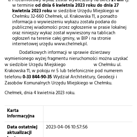
Przedmiotowy wykaz został wywieszony na okres
21 dni
tj.:
w terminie
od dnia 6 kwietnia 2023 roku do dnia 27
kwietnia 2023 roku
w siedzibie Urzędu Miejskiego w
Chełmku 32-660 Chełmek, ul. Krakowska 11, a ponadto
informacja o wywieszeniu wykazu została podana do
publicznej wiadomości przez ogłoszenie w prasie lokalnej
oraz niniejszy wykaz został wywieszony na tablicach
ogłoszeń na terenie całej gminy, w BIP i na stronie
internetowej urzędu www.chelmek.pl.
Dodatkowych informacji w sprawie dzierżawy
wymienionego wyżej fragmentu nieruchomości można uzyskać
w siedzibie Urzędu Miejskiego w Chełmku ul.
Krakowska 11, w pokoju nr 5 lub telefonicznie pod numerem
telefonu
0-33 844-90-35
Wydział Architektury, Geodezji i
Zasobów Komunalnych Urzędu Miejskiego w Chełmku.
Chełmek, dnia 4 kwietnia 2023 roku.
Karta
informacyjna
Data ostatniej
2023-04-06 10:57:56
aktualizacji