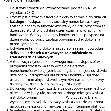
Postanowienia ogólne:
Do stawki czynszu doliczony zostanie podatek VAT w
wysokości 23 %.
Czynsz jest płatny miesięcznie z góry w terminie do dnia
20
każdego miesiąca
, na indywidualny numer konta, który
zostanie podany w umowie dzierżawy gruntu, przy czym za
dzień zapłaty strony ustalają dzień uznania ww. rachunku
bankowego. W przypadku gdy koniec terminu przypada na
dzień wolny od pracy, zapłata powinna zostać dokonana
przed tym dniem.
Uchybienie terminu dokonania zapłaty za najem powoduje
doliczenie
odsetek ustawowych za opóźnienie w
transakcjach handlowych.
Aktualizacja czynszu dzierżawnego może następować w
przypadku gdy stawka ta w okresie dzierżawy
nieruchomości w kolejnych latach będzie mniejsza od stawki
ustalonej w Zarządzeniu Burmistrza Chełmka w sprawie
ustalenia minimalnych stawek czynszów najmu i dzierżawy
na dany rok, na co Dzierżawca wyraża zgodę.
Dokonując wpłaty czynszu dzierżawca zobowiązany jest do
określenia w jej tytule, na poczet którego miesiąca wpłata
jest dokonywana. W przypadku braku
wyraźnej dyspozycji dzierżawcy wpłata zostanie zaliczona
na poczet należności o najwcześniejszym terminie płatności.