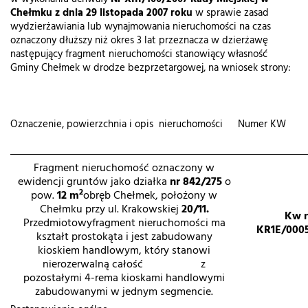
Chełmku z dnia
29 listopada 2007 roku
w sprawie zasad
wydzierżawiania lub wynajmowania nieruchomości na czas
oznaczony dłuższy niż okres 3 lat przeznacza w dzierżawę
następujący fragment nieruchomości stanowiący własność
Gminy Chełmek w drodze bezprzetargowej, na wniosek strony:
Oznaczenie, powierzchnia i opis nieruchomości
Numer KW
Fragment nieruchomość oznaczony w
ewidencji gruntów jako działka
nr 842/275
o
2
pow.
12 m
obręb Chełmek, położony w
Chełmku przy ul. Krakowskiej
20/11.
Kw 
Przedmiotowyfragment nieruchomości ma
KR1E/000
kształt prostokąta i jest zabudowany
kioskiem handlowym, który stanowi
nierozerwalną całość z
pozostałymi 4-rema kioskami handlowymi
zabudowanymi w jednym segmencie.