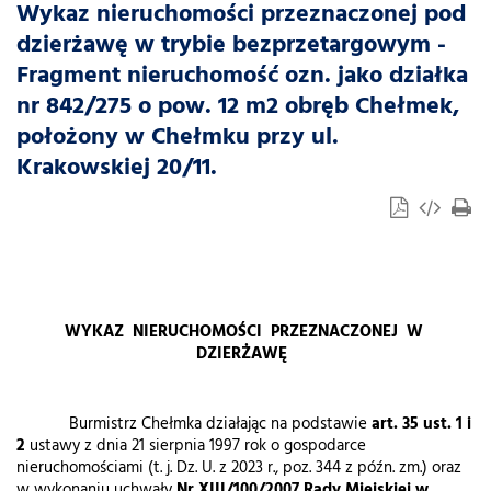
Wykaz nieruchomości przeznaczonej pod
dzierżawę w trybie bezprzetargowym -
Fragment nieruchomość ozn. jako działka
nr 842/275 o pow. 12 m2 obręb Chełmek,
położony w Chełmku przy ul.
Krakowskiej 20/11.
WYKAZ NIERUCHOMOŚCI PRZEZNACZONEJ W
DZIERŻAWĘ
Burmistrz Chełmka działając na podstawie
art. 35 ust. 1 i
2
ustawy z dnia 21 sierpnia 1997 rok o gospodarce
nieruchomościami (t. j. Dz. U. z 2023 r., poz. 344 z późn. zm.) oraz
w wykonaniu uchwały
Nr XIII/100/2007
Rady Miejskiej w