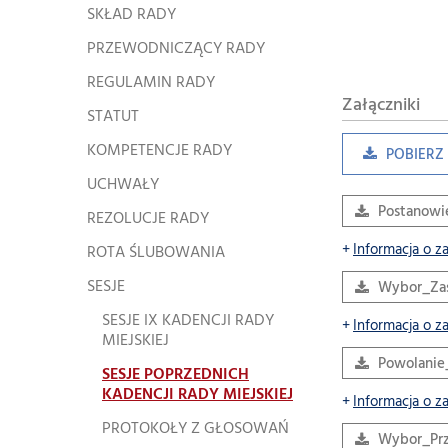
SKŁAD RADY
PRZEWODNICZĄCY RADY
REGULAMIN RADY
Załączniki
STATUT
KOMPETENCJE RADY
POBIERZ 
UCHWAŁY
Postanowi
REZOLUCJE RADY
Informacja o z
ROTA ŚLUBOWANIA
SESJE
Wybor_Za
SESJE IX KADENCJI RADY
Informacja o z
MIEJSKIEJ
Powolanie_
SESJE POPRZEDNICH
KADENCJI RADY MIEJSKIEJ
Informacja o z
PROTOKOŁY Z GŁOSOWAŃ
Wybor_Prz