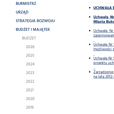
BURMISTRZ
UCHWAŁA BU
URZĄD
Uchwała Nr
STRATEGIA ROZWOJU
Miasta Buk
BUDŻET I MAJĄTEK
Uchwała Nr 
zaopiniowan
BUDŻET
Uchwała Nr S
2026
możliwości 
2025
Uchwała Nr S
projektu uc
2024
Zarządzenie 
2023
na lata 2012
2022
2021
2020
2019