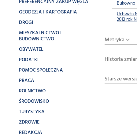
PREFERENCYJNY ZAKUP WĘGLA
Bukowno n
GEODEZJA I KARTOGRAFIA
Uchwała N
2012 rok N
DROGI
MIESZKALNICTWO I
BUDOWNICTWO
Metryka
OBYWATEL
Historia zmia
PODATKI
POMOC SPOŁECZNA
Starsze wersj
PRACA
ROLNICTWO
ŚRODOWISKO
TURYSTYKA
ZDROWIE
REDAKCJA