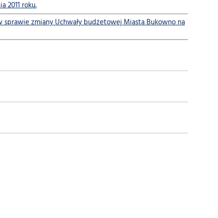
a 2011 roku.
r. w sprawie zmiany Uchwały budżetowej Miasta Bukowno na