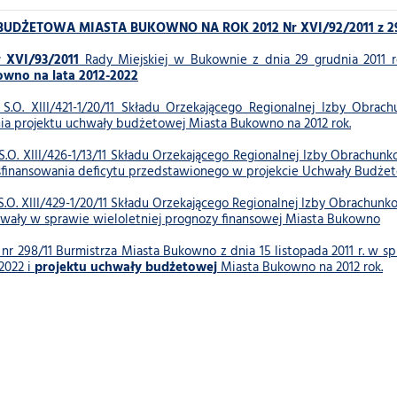
DŻETOWA MIASTA BUKOWNO NA ROK 2012 Nr XVI/92/2011 z 29 g
 XVI/93/2011
Rady Miejskiej w Bukownie z dnia 29 grudnia 2011
owno na lata 2012-2022
S.O. XIII/421-1/20/11 Składu Orzekającego Regionalnej Izby Obra
ia projektu uchwały budżetowej Miasta Bukowno na 2012 rok.
.O. XIII/426-1/13/11 Składu Orzekającego Regionalnej Izby Obrachunk
sfinansowania deficytu przedstawionego w projekcie Uchwały Budżet
.O. XIII/429-1/20/11 Składu Orzekającego Regionalnej Izby Obrachunko
hwały w sprawie wieloletniej prognozy finansowej Miasta Bukowno
nr 298/11 Burmistrza Miasta Bukowno z dnia 15 listopada 2011 r. w s
-2022 i
projektu uchwały budżetowej
Miasta Bukowno na 2012 rok.