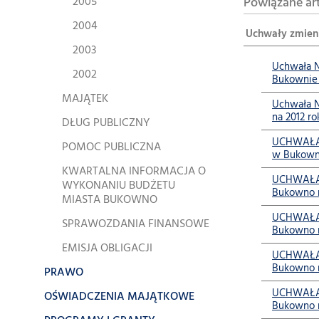
2005
Powiązane ar
2004
Uchwały zmien
2003
Uchwała N
2002
Bukownie 
MAJĄTEK
Uchwała N
na 2012 ro
DŁUG PUBLICZNY
UCHWAŁA N
POMOC PUBLICZNA
w Bukowni
KWARTALNA INFORMACJA O
UCHWAŁA N
WYKONANIU BUDŻETU
Bukowno na
MIASTA BUKOWNO
UCHWAŁA N
SPRAWOZDANIA FINANSOWE
Bukowno na
EMISJA OBLIGACJI
UCHWAŁA N
Bukowno n
PRAWO
UCHWAŁA N
OŚWIADCZENIA MAJĄTKOWE
Bukowno na