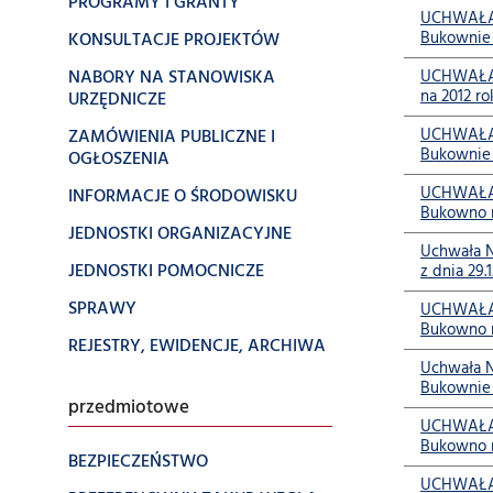
PROGRAMY I GRANTY
UCHWAŁA N
KONSULTACJE PROJEKTÓW
Bukownie 
NABORY NA STANOWISKA
UCHWAŁA N
na 2012 ro
URZĘDNICZE
ZAMÓWIENIA PUBLICZNE I
UCHWAŁA N
Bukownie 
OGŁOSZENIA
UCHWAŁA N
INFORMACJE O ŚRODOWISKU
Bukowno na
JEDNOSTKI ORGANIZACYJNE
Uchwała N
JEDNOSTKI POMOCNICZE
z dnia 29.
SPRAWY
UCHWAŁA N
Bukowno na
REJESTRY, EWIDENCJE, ARCHIWA
Uchwała Nr
Bukownie 
przedmiotowe
UCHWAŁA N
Bukowno n
BEZPIECZEŃSTWO
UCHWAŁA N