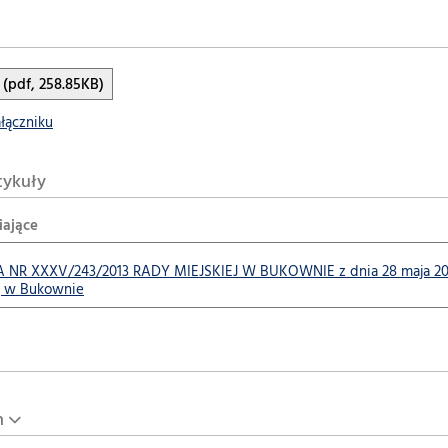
(pdf, 258.85KB)
ałączniku
tykuły
iające
R XXXV/243/2013 RADY MIEJSKIEJ W BUKOWNIE z dnia 28 maja 2013 r.
j w Bukownie
n