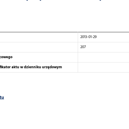
2013-01-29
207
scowego
yfikator aktu w dzienniku urzędowym
tu