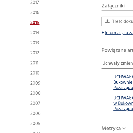
2017
Załączniki
2016
Treść dok
2015
2014
Informacja o z
2013
Powiązane ar
2012
2011
Uchwały zmien
2010
UCHWAŁA N
Bukownie 
2009
Pozarządo
2008
UCHWAŁA N
2007
w Bukowni
Pozarządo
2006
2005
Metryka