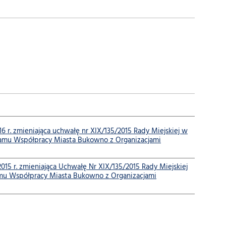
. zmieniająca uchwałę nr XIX/135/2015 Rady Miejskiej w
ramu Współpracy Miasta Bukowno z Organizacjami
 r. zmieniająca Uchwałę Nr XIX/135/2015 Rady Miejskiej
amu Współpracy Miasta Bukowno z Organizacjami