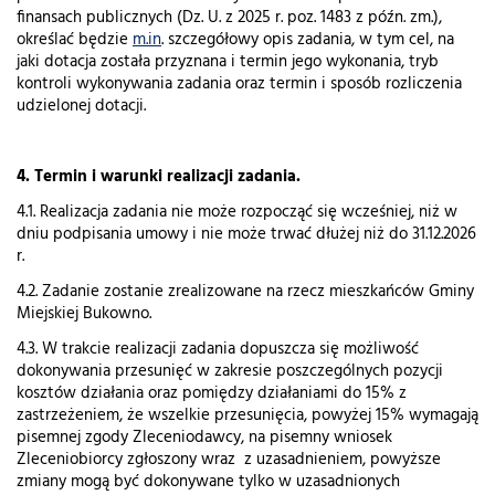
finansach publicznych (Dz. U. z 2025 r. poz. 1483 z późn. zm.),
określać będzie
m.in
. szczegółowy opis zadania, w tym cel, na
jaki dotacja została przyznana i termin jego wykonania, tryb
kontroli wykonywania zadania oraz termin i sposób rozliczenia
udzielonej dotacji.
4. Termin i warunki realizacji zadania.
4.1. Realizacja zadania nie może rozpocząć się wcześniej, niż w
dniu podpisania umowy i nie może trwać dłużej niż do 31.12.2026
r.
4.2. Zadanie zostanie zrealizowane na rzecz mieszkańców Gminy
Miejskiej Bukowno.
4.3. W trakcie realizacji zadania dopuszcza się możliwość
dokonywania przesunięć w zakresie poszczególnych pozycji
kosztów działania oraz pomiędzy działaniami do 15% z
zastrzeżeniem, że wszelkie przesunięcia, powyżej 15% wymagają
pisemnej zgody Zleceniodawcy, na pisemny wniosek
Zleceniobiorcy zgłoszony wraz z uzasadnieniem, powyższe
zmiany mogą być dokonywane tylko w uzasadnionych