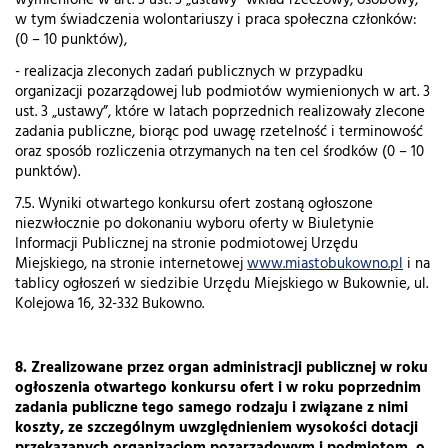
wymienione w art. 3 ust. 3 „ustawy” wkład rzeczowy, osobowy,
w tym świadczenia wolontariuszy i praca społeczna członków:
(0 – 10 punktów),
- realizacja zleconych zadań publicznych w przypadku
organizacji pozarządowej lub podmiotów wymienionych w art. 3
ust. 3 „ustawy”, które w latach poprzednich realizowały zlecone
zadania publiczne, biorąc pod uwagę rzetelność i terminowość
oraz sposób rozliczenia otrzymanych na ten cel środków (0 – 10
punktów).
7.5. Wyniki otwartego konkursu ofert zostaną ogłoszone
niezwłocznie po dokonaniu wyboru oferty w Biuletynie
Informacji Publicznej na stronie podmiotowej Urzędu
Miejskiego, na stronie internetowej
www.miastobukowno.pl
i na
tablicy ogłoszeń w siedzibie Urzędu Miejskiego w Bukownie, ul.
Kolejowa 16, 32-332 Bukowno.
8. Zrealizowane przez organ administracji publicznej w roku
ogłoszenia otwartego konkursu ofert i w roku poprzednim
zadania publiczne tego samego rodzaju i związane z nimi
koszty, ze szczególnym uwzględnieniem wysokości dotacji