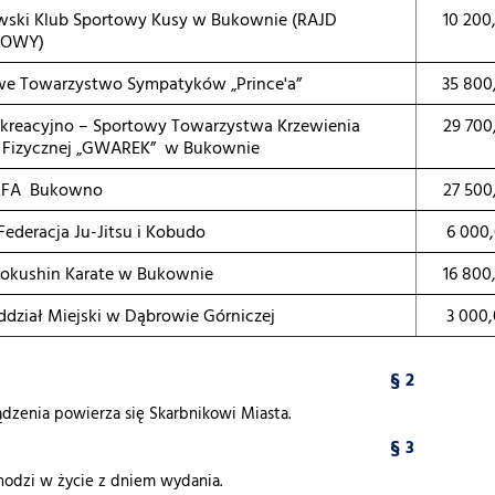
wski Klub Sportowy Kusy w Bukownie (RAJD
10 200
OWY)
we Towarzystwo Sympatyków „Prince'a”
35 800
ekreacyjno – Sportowy Towarzystwa Krzewienia
29 700
y Fizycznej „GWAREK” w Bukownie
LFA Bukowno
27 500
Federacja Ju-Jitsu i Kobudo
6 000,
yokushin Karate w Bukownie
16 800
dział Miejski w Dąbrowie Górniczej
3 000,
§ 2
dzenia powierza się Skarbnikowi Miasta.
§ 3
odzi w życie z dniem wydania.