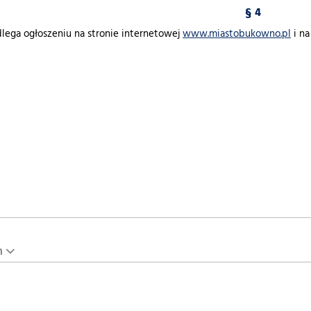
§ 4
lega ogłoszeniu na stronie internetowej
www.miastobukowno.pl
i na
n