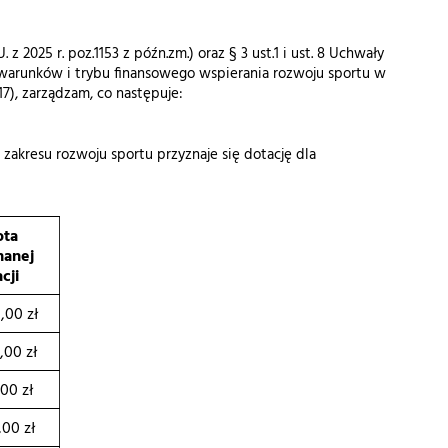
z 2025 r. poz.1153 z późn.zm.) oraz § 3 ust.1 i ust. 8 Uchwały
a warunków i trybu finansowego wspierania rozwoju sportu w
17), zarządzam, co następuje:
akresu rozwoju sportu przyznaje się dotację dla
ta
nanej
cji
,00 zł
,00 zł
,00 zł
,00 zł