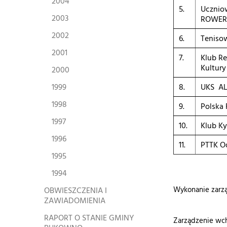
2004
5.
Ucznio
2003
ROWER
2002
6.
Teniso
2001
7.
Klub R
Kultur
2000
1999
8.
UKS A
1998
9.
Polska 
1997
10.
Klub K
1996
11.
PTTK Od
1995
1994
OBWIESZCZENIA I
Wykonanie zarzą
ZAWIADOMIENIA
RAPORT O STANIE GMINY
Zarządzenie wch