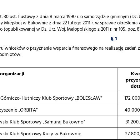
. 30 ust. 1 ustawy z dnia 8 marca 1990 r. o samorządzie gminnym (Dz. U. 
dy Miejskiej w Bukownie z dnia 22 lutego 2011 r. w sprawie określeni
(opublikowanej w Dz. Urz. Woj. Małopolskiego z 2011 r. nr 105, poz. 8
§ 1
 wniosków o przyznanie wsparcia finansowego na realizację zadań z z
podmiotów:
organizacji
Kwo
przyz
dota
i Górniczo-Hutniczy Klub Sportowy „BOLESŁAW”
172 000
zyszenie „ORBITA”
40 000
wski Klub Sportowy „Samuraj Bukowno”
31 200
wski Klub Sportowy Kusy w Bukownie
27 800