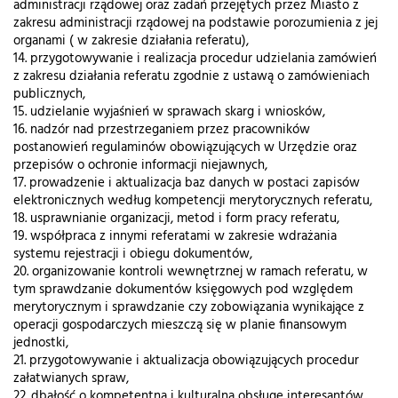
administracji rządowej oraz zadań przejętych przez Miasto z
zakresu administracji rządowej na podstawie porozumienia z jej
organami ( w zakresie działania referatu),
14. przygotowywanie i realizacja procedur udzielania zamówień
z zakresu działania referatu zgodnie z ustawą o zamówieniach
publicznych,
15. udzielanie wyjaśnień w sprawach skarg i wniosków,
16. nadzór nad przestrzeganiem przez pracowników
postanowień regulaminów obowiązujących w Urzędzie oraz
przepisów o ochronie informacji niejawnych,
17. prowadzenie i aktualizacja baz danych w postaci zapisów
elektronicznych według kompetencji merytorycznych referatu,
18. usprawnianie organizacji, metod i form pracy referatu,
19. współpraca z innymi referatami w zakresie wdrażania
systemu rejestracji i obiegu dokumentów,
20. organizowanie kontroli wewnętrznej w ramach referatu, w
tym sprawdzanie dokumentów księgowych pod względem
merytorycznym i sprawdzanie czy zobowiązania wynikające z
operacji gospodarczych mieszczą się w planie finansowym
jednostki,
21. przygotowywanie i aktualizacja obowiązujących procedur
załatwianych spraw,
22. dbałość o kompetentną i kulturalną obsługę interesantów,