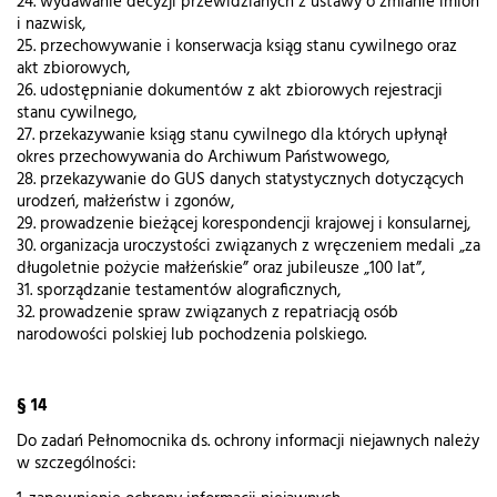
24. wydawanie decyzji przewidzianych z ustawy o zmianie imion
i nazwisk,
25. przechowywanie i konserwacja ksiąg stanu cywilnego oraz
akt zbiorowych,
26. udostępnianie dokumentów z akt zbiorowych rejestracji
stanu cywilnego,
27. przekazywanie ksiąg stanu cywilnego dla których upłynął
okres przechowywania do Archiwum Państwowego,
28. przekazywanie do GUS danych statystycznych dotyczących
urodzeń, małżeństw i zgonów,
29. prowadzenie bieżącej korespondencji krajowej i konsularnej,
30. organizacja uroczystości związanych z wręczeniem medali „za
długoletnie pożycie małżeńskie” oraz jubileusze „100 lat”,
31. sporządzanie testamentów alograficznych,
32. prowadzenie spraw związanych z repatriacją osób
narodowości polskiej lub pochodzenia polskiego.
§ 14
Do zadań Pełnomocnika ds. ochrony informacji niejawnych należy
w szczególności: