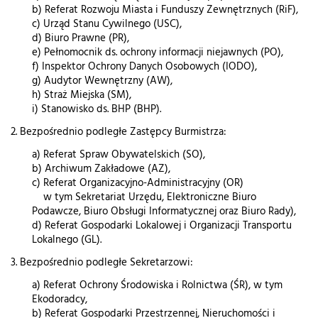
b) Referat Rozwoju Miasta i Funduszy Zewnętrznych (RiF),
c) Urząd Stanu Cywilnego (USC),
d) Biuro Prawne (PR),
e) Pełnomocnik ds. ochrony informacji niejawnych (PO),
f) Inspektor Ochrony Danych Osobowych (IODO),
g) Audytor Wewnętrzny (AW),
h) Straż Miejska (SM),
i) Stanowisko ds. BHP (BHP).
2. Bezpośrednio podległe Zastępcy Burmistrza:
a) Referat Spraw Obywatelskich (SO),
b) Archiwum Zakładowe (AZ),
c) Referat Organizacyjno-Administracyjny (OR)
w tym Sekretariat Urzędu, Elektroniczne Biuro
Podawcze, Biuro Obsługi Informatycznej oraz Biuro Rady),
d) Referat Gospodarki Lokalowej i Organizacji Transportu
Lokalnego (GL).
3. Bezpośrednio podległe Sekretarzowi:
a) Referat Ochrony Środowiska i Rolnictwa (ŚR), w tym
Ekodoradcy,
b) Referat Gospodarki Przestrzennej, Nieruchomości i