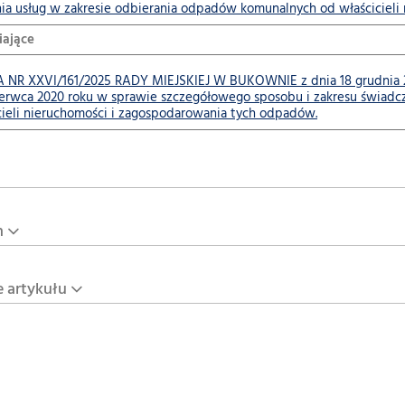
ia usług w zakresie odbierania odpadów komunalnych od właścicieli
iające
R XXVI/161/2025 RADY MIEJSKIEJ W BUKOWNIE z dnia 18 grudnia 202
zerwca 2020 roku w sprawie szczegółowego sposobu i zakresu świadc
cieli nieruchomości i zagospodarowania tych odpadów.
n
e artykułu