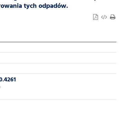
arowania tych odpadów.
0.4261
0