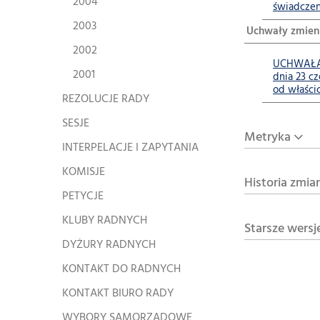
2004
świadczen
2003
Uchwały zmien
2002
UCHWAŁA N
2001
dnia 23 c
od właści
REZOLUCJE RADY
SESJE
Metryka
INTERPELACJE I ZAPYTANIA
KOMISJE
Historia zmia
PETYCJE
KLUBY RADNYCH
Starsze wersj
DYŻURY RADNYCH
KONTAKT DO RADNYCH
KONTAKT BIURO RADY
WYBORY SAMORZĄDOWE