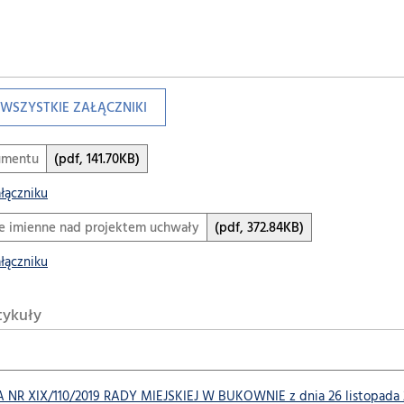
WSZYSTKIE ZAŁĄCZNIKI
umentu
(pdf, 141.70KB)
ałączniku
e imienne nad projektem uchwały
(pdf, 372.84KB)
ałączniku
tykuły
R XIX/110/2019 RADY MIEJSKIEJ W BUKOWNIE z dnia 26 listopada 20