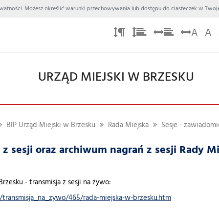
 Prywatności. Możesz określić warunki przechowywania lub dostępu do ciasteczek w Twoje
A
A
URZĄD MIEJSKI W BRZESKU
BIP Urząd Miejski w Brzesku
Rada Miejska
Sesje - zawiadomi
 z sesji oraz archiwum nagrań z sesji Rady M
rzesku - transmisja z sesji na żywo:
tv/transmisja_na_zywo/465/rada-miejska-w-brzesku.htm