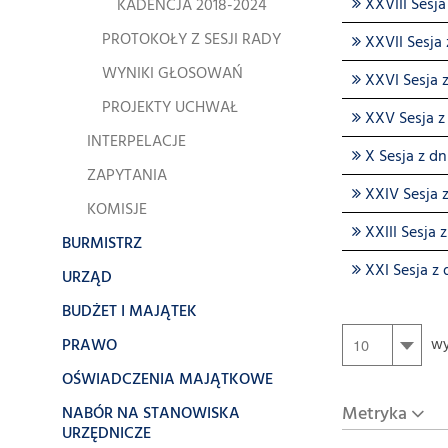
XXVIII Sesja
KADENCJA 2018-2024
PROTOKOŁY Z SESJI RADY
XXVII Sesja 
WYNIKI GŁOSOWAŃ
XXVI Sesja z
PROJEKTY UCHWAŁ
XXV Sesja z 
INTERPELACJE
X Sesja z dn
ZAPYTANIA
XXIV Sesja z
KOMISJE
XXIII Sesja z
BURMISTRZ
XXI Sesja z 
URZĄD
BUDŻET I MAJĄTEK
PRAWO
wy
OŚWIADCZENIA MAJĄTKOWE
Metryka
NABÓR NA STANOWISKA
URZĘDNICZE