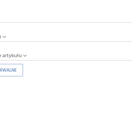
n
e artykułu
HIWALNE