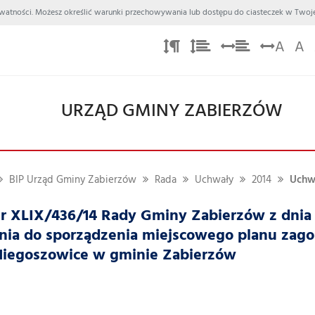
 Prywatności. Możesz określić warunki przechowywania lub dostępu do ciasteczek w Twoje
A
A
URZĄD GMINY ZABIERZÓW
BIP Urząd Gminy Zabierzów
Rada
Uchwały
2014
Uchwa
 XLIX/436/14 Rady Gminy Zabierzów z dnia 1
enia do sporządzenia miejscowego planu zag
Niegoszowice w gminie Zabierzów