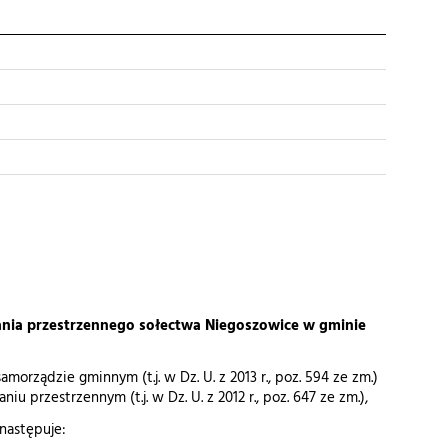
nia przestrzennego sołectwa Niegoszowice w gminie
 samorządzie gminnym (t.j. w Dz. U. z 2013 r., poz. 594 ze zm.)
iu przestrzennym (t.j. w Dz. U. z 2012 r., poz. 647 ze zm.),
następuje: