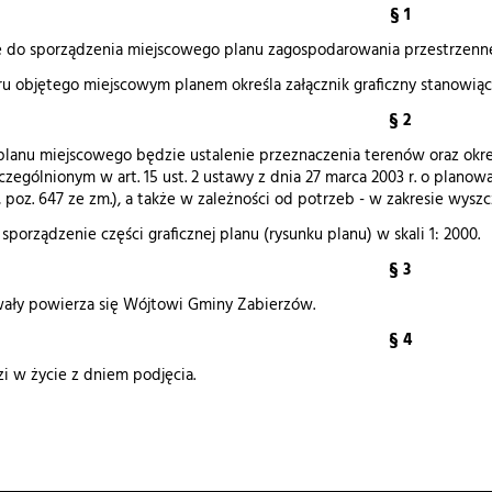
§ 1
się do sporządzenia miejscowego planu zagospodarowania przestrzen
ru objętego miejscowym planem określa załącznik graficzny stanowiąc
§ 2
planu miejscowego będzie ustalenie przeznaczenia terenów oraz ok
zególnionym w art. 15 ust. 2 ustawy z dnia 27 marca 2003 r. o planow
r., poz. 647 ze zm.), a także w zależności od potrzeb - w zakresie wysz
 sporządzenie części graficznej planu (rysunku planu) w skali 1: 2000.
§ 3
ały powierza się Wójtowi Gminy Zabierzów.
§ 4
 w życie z dniem podjęcia.