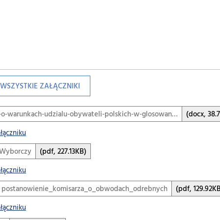
WSZYSTKIE ZAŁĄCZNIKI
a-o-warunkach-udzialu-obywateli-polskich-w-glosowan…
(docx, 38.
ałączniku
 Wyborczy
(pdf, 227.13KB)
ałączniku
 postanowienie_komisarza_o_obwodach_odrebnych
(pdf, 129.92K
ałączniku