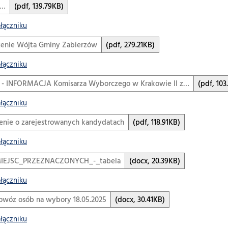
w…
(pdf, 139.79KB)
ałączniku
enie Wójta Gminy Zabierzów
(pdf, 279.21KB)
ałączniku
 - INFORMACJA Komisarza Wyborczego w Krakowie II z…
(pdf, 103
ałączniku
enie o zarejestrowanych kandydatach
(pdf, 118.91KB)
ałączniku
EJSC_PRZEZNACZONYCH_-_tabela
(docx, 20.39KB)
ałączniku
owóz osób na wybory 18.05.2025
(docx, 30.41KB)
ałączniku