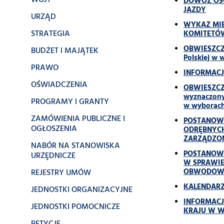
WÓJT
DOWÓZ OSÓ
JAZDY
URZĄD
WYKAZ MIE
STRATEGIA
KOMITETÓ
OBWIESZCZE
BUDŻET I MAJĄTEK
Polskiej w 
PRAWO
INFORMACJA
OŚWIADCZENIA
OBWIESZCZE
wyznaczony
PROGRAMY I GRANTY
w wyborach 
ZAMÓWIENIA PUBLICZNE I
POSTANOWI
OGŁOSZENIA
ODRĘBNYCH
ZARZĄDZON
NABÓR NA STANOWISKA
POSTANOWI
URZĘDNICZE
W SPRAWIE
REJESTRY UMÓW
OBWODOWY
KALENDARZ
JEDNOSTKI ORGANIZACYJNE
INFORMAC
JEDNOSTKI POMOCNICZE
KRAJU W W