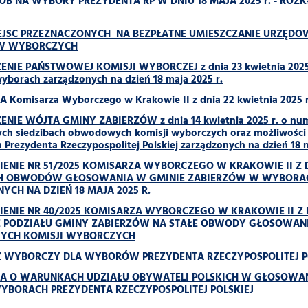
B NA WYBORY PREZYDENTA RP W DNIU 18 MAJA 2025 r. - ROZ
JSC PRZEZNACZONYCH NA BEZPŁATNE UMIESZCZANIE URZĘD
W WYBORCZYCH
NIE PAŃSTWOWEJ KOMISJI WYBORCZEJ z dnia 23 kwietnia 2025 r.
wyborach zarządzonych na dzień 18 maja 2025 r.
 Komisarza Wyborczego w Krakowie II z dnia 22 kwietnia 2025
NIE WÓJTA GMINY ZABIERZÓW z dnia 14 kwietnia 2025 r. o num
ch siedzibach obwodowych komisji wyborczych oraz możliwości
Prezydenta Rzeczypospolitej Polskiej zarządzonych na dzień 18 m
ENIE NR 51/2025 KOMISARZA WYBORCZEGO W KRAKOWIE II Z D
 OBWODÓW GŁOSOWANIA W GMINIE ZABIERZÓW W WYBORACH 
YCH NA DZIEŃ 18 MAJA 2025 R.
ENIE NR 40/2025 KOMISARZA WYBORCZEGO W KRAKOWIE II Z D
 PODZIAŁU GMINY ZABIERZÓW NA STAŁE OBWODY GŁOSOWANIA
CH KOMISJI WYBORCZYCH
 WYBORCZY DLA WYBORÓW PREZYDENTA RZECZYPOSPOLITEJ POL
JA O WARUNKACH UDZIAŁU OBYWATELI POLSKICH W GŁOSO
YBORACH PREZYDENTA RZECZYPOSPOLITEJ POLSKIEJ