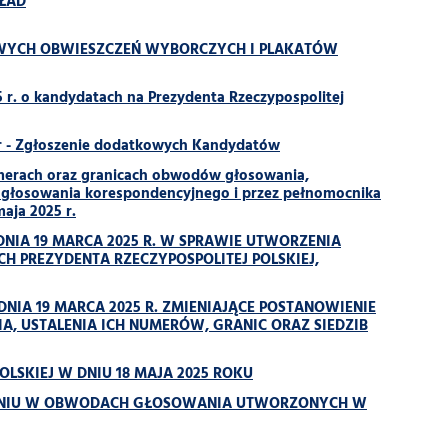
KŁAD
OWYCH OBWIESZCZEŃ WYBORCZYCH I PLAKATÓW
 o kandydatach na Prezydenta Rzeczypospolitej
 r - Zgłoszenie dodatkowych Kandydatów
erach oraz granicach obwodów głosowania,
 głosowania korespondencyjnego i przez pełnomocnika
aja 2025 r.
NIA 19 MARCA 2025 R. W SPRAWIE UTWORZENIA
PREZYDENTA RZECZYPOSPOLITEJ POLSKIEJ,
NIA 19 MARCA 2025 R. ZMIENIAJĄCE POSTANOWIENIE
, USTALENIA ICH NUMERÓW, GRANIC ORAZ SIEDZIB
SKIEJ W DNIU 18 MAJA 2025 ROKU
WANIU W OBWODACH GŁOSOWANIA UTWORZONYCH W