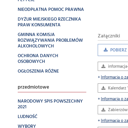
PETYCJE
NIEODPŁATNA POMOC PRAWNA
DYŻUR MIEJSKIEGO RZECZNIKA
PRAW KONSUMENTA
GMINNA KOMISJA
Załączniki
ROZWIĄZYWANIA PROBLEMÓW
ALKOHOLOWYCH
POBIERZ 
OCHRONA DANYCH
OSOBOWYCH
informacj
OGŁOSZENIA RÓŻNE
Informacja o z
przedmiotowe
Kalendarz
Informacja o z
NARODOWY SPIS POWSZECHNY
2021
Zabierzów
LUDNOŚĆ
Informacja o z
WYBORY