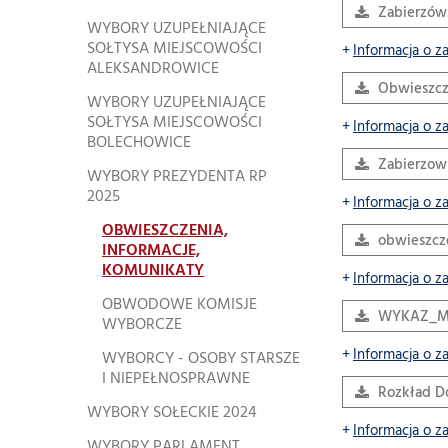
Zabierzó
WYBORY UZUPEŁNIAJĄCE
SOŁTYSA MIEJSCOWOŚCI
Informacja o z
ALEKSANDROWICE
Obwieszcz
WYBORY UZUPEŁNIAJĄCE
SOŁTYSA MIEJSCOWOŚCI
Informacja o z
BOLECHOWICE
Zabierzow
WYBORY PREZYDENTA RP
2025
Informacja o z
OBWIESZCZENIA,
obwieszcz
INFORMACJE,
KOMUNIKATY
Informacja o z
OBWODOWE KOMISJE
WYKAZ_MI
WYBORCZE
Informacja o z
WYBORCY - OSOBY STARSZE
I NIEPEŁNOSPRAWNE
Rozkład D
WYBORY SOŁECKIE 2024
Informacja o z
WYBORY PARLAMENT