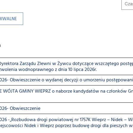
HIWALNE
u
Dyrektora Zarządu Zlewni w Żywcu dotyczące wszczętego postę
zwolenia wodnoprawnego z dnia 10 lipca 2026r.
2026- Obwieszczenie o wydanej decyzji o umorzeniu postępowan
 WÓJTA GMINY WIEPRZ o naborze kandydatów na członków Gmi
2026- Obwieszczenie
2026 -„Rozbudowa drogi powiatowej nr 1757K Wieprz – Nidek – W
ejscowości Nidek i Wieprz poprzez budowę drogi dla pieszych wr