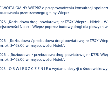
WÓJTA GMINY WIEPRZ o przeprowadzeniu konsultacji społeczn
odarowania przestrzennego gminy Wieprz
2026- „Rozbudowa drogi powiatowej nr 1757K Wieprz – Nidek – W
ejscowości Nidek i Wieprz poprzez budowę drogi dla pieszych wr
2026 - „Rozbudowa / przebudowa drogi powiatowej nr 1757K Wiep
m. ok. 3+165,00 w miejscowości Nidek”.
2026- . „Rozbudowa / przebudowa drogi powiatowej nr 1757K Wie
m. ok. 3+165,00 w miejscowości Nidek”.
2025 - O B W I E S Z C Z E N I E o wydaniu decyzji o środowisk