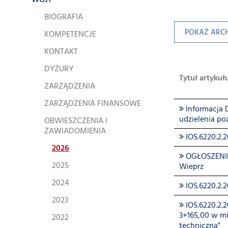
WÓJT
BIOGRAFIA
POKAŻ ARC
KOMPETENCJE
KONTAKT
DYŻURY
Tytuł artykuł
ZARZĄDZENIA
ZARZĄDZENIA FINANSOWE
Informacja 
udzielenia po
OBWIESZCZENIA I
ZAWIADOMIENIA
IOS.6220.2.
2026
OGŁOSZENIE
2025
Wieprz
2024
IOS.6220.2.
2023
IOS.6220.2.
3+165,00 w mi
2022
techniczną"