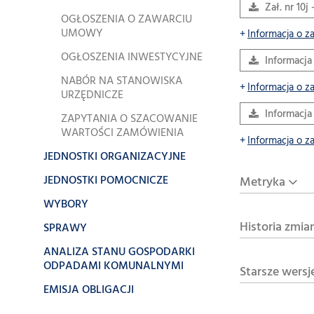
Zał. nr 10j
OGŁOSZENIA O ZAWARCIU
UMOWY
Informacja o z
OGŁOSZENIA INWESTYCYJNE
Informacja
NABÓR NA STANOWISKA
Informacja o z
URZĘDNICZE
Informacja
ZAPYTANIA O SZACOWANIE
WARTOŚCI ZAMÓWIENIA
Informacja o z
JEDNOSTKI ORGANIZACYJNE
JEDNOSTKI POMOCNICZE
Metryka
WYBORY
Historia zmia
SPRAWY
ANALIZA STANU GOSPODARKI
ODPADAMI KOMUNALNYMI
Starsze wersj
EMISJA OBLIGACJI