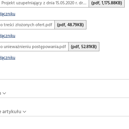
 - Projekt uzupełniający z dnia 15.05.2020 r. dr…
(pdf, 1,175.88KB)
ałączniku
 o treści złożonych ofert.pdf
(pdf, 48.79KB)
ałączniku
 o unieważnieniu postępowania.pdf
(pdf, 52.81KB)
ałączniku
n
e artykułu