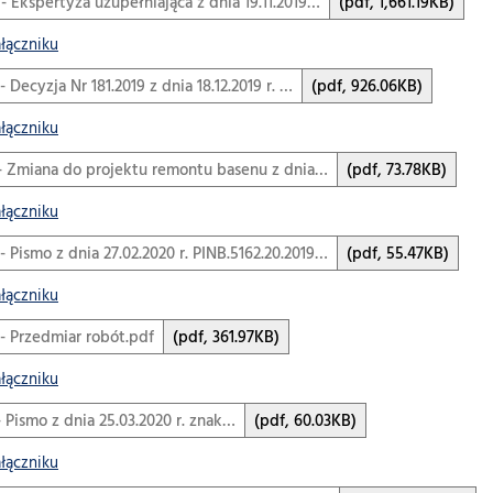
 - Ekspertyza uzupełniająca z dnia 19.11.2019…
(pdf, 1,661.19KB)
ałączniku
 - Decyzja Nr 181.2019 z dnia 18.12.2019 r. …
(pdf, 926.06KB)
ałączniku
f - Zmiana do projektu remontu basenu z dnia…
(pdf, 73.78KB)
ałączniku
 - Pismo z dnia 27.02.2020 r. PINB.5162.20.2019…
(pdf, 55.47KB)
ałączniku
 - Przedmiar robót.pdf
(pdf, 361.97KB)
ałączniku
 - Pismo z dnia 25.03.2020 r. znak…
(pdf, 60.03KB)
ałączniku