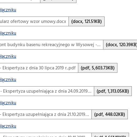
ałączniku
ularz ofertowy wzor umowy.docx
(docx, 121.51KB)
ałączniku
nt budynku basenu rekreacyjnego w Wysowej -…
(docx, 120.39KB
ałączniku
 - Ekspertyza z dnia 30 lipca 2019 r..pdf
(pdf, 5,603.73KB)
ałączniku
b - Ekspertyza uzupełniająca z dnia 24.09.2019…
(pdf, 1,313.05KB)
ałączniku
 - Ekspertyza uzupełniająca z dnia 21.10.2019…
(pdf, 448.02KB)
ałączniku