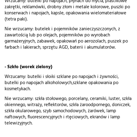
Wrzucamy: butelki po napojach, płynach do mycia, plastikowe
zakrętki, reklamówki, drobny złom i metale kolorowe, puszki po
konserwach i napojach, kapsle, opakowania wielomateriałowe
(tetra paki).
Nie wrzucamy: butelek i pojemników zanieczyszczonych, z
zawartością lub po olejach, pojemników po wyrobach
garmażeryjnych, zabawek, opakowań po aerozolach, puszek po
farbach i lakierach, sprzętu AGD, baterii i akumulatorów.
- Szkło (worek zielony)
Wrzucamy: butelki i słoiki szklane po napojach i żywności,
butelki po napojach alkoholowych,szklane opakowania po
kosmetykach.
Nie wrzucamy: szkła stołowego, porcelany, ceramiki, luster, szkła
okiennego, witraży, reflektorów, szkła żaroodpornego, doniczek,
szkła okularowego, szyb samochodowych, żarówek, lamp
naftowych, fluorescencyjnych i rtęciowych, ekranów i lamp
telewizyjnych.