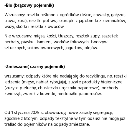
-Bio (brązowy pojemnik)
Wrzucamy: resztki roślinne z ogródków (liście, chwasty, gałęzie,
trawa, kora), resztki potraw, skorupki z jaj, obierki z ziemniaków,
waży, skórki i resztki z owoców
Nie wrzucamy: mięsa, kości, tłuszczy, resztek zupy, saszetek
herbaty, piasku i kamieni, worków foliowych, tworzyw
sztucznych, soków owocowych, jogurtów, olejów.
-Zmieszane( czarny pojemnik)
wrzucamy: odpady które nie nadają się do recyklingu, np. resztki
jedzenia (mięso, nabiał, ryby,jaja), zużyte produkty higieniczne
(zużyte pieluchy, chusteczki i ręczniki papierowe), odchody
zwierząt, żwirek z kuwetki, niedopałki papierosów.
Od 1 stycznia 2025 r., obowiązują nowe zasady segregacji,
zgodnie z którymi odpady tekstylne w tym odzież nie mogą już
trafiać do pojemników na odpady zmieszane.