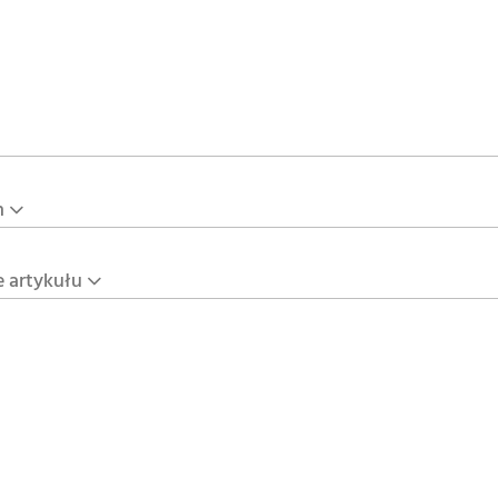
n
e artykułu