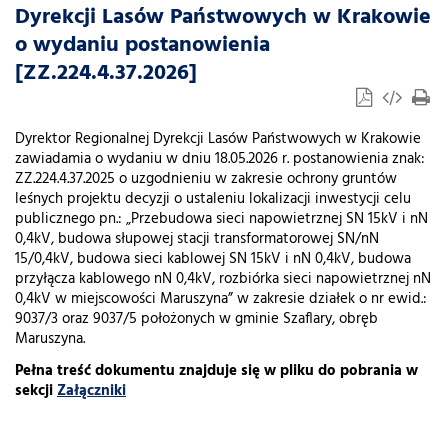
Dyrekcji Lasów Państwowych w Krakowie
o wydaniu postanowienia
[ZZ.224.4.37.2026]
Dyrektor Regionalnej Dyrekcji Lasów Państwowych w Krakowie
zawiadamia o wydaniu w dniu 18.05.2026 r. postanowienia znak:
ZZ.224.4.37.2025 o uzgodnieniu w zakresie ochrony gruntów
leśnych projektu decyzji o ustaleniu lokalizacji inwestycji celu
publicznego pn.: „Przebudowa sieci napowietrznej SN 15kV i nN
0,4kV, budowa słupowej stacji transformatorowej SN/nN
15/0,4kV, budowa sieci kablowej SN 15kV i nN 0,4kV, budowa
przyłącza kablowego nN 0,4kV, rozbiórka sieci napowietrznej nN
0,4kV w miejscowości Maruszyna” w zakresie działek o nr ewid.:
9037/3 oraz 9037/5 położonych w gminie Szaflary, obręb
Maruszyna.
Pełna treść dokumentu znajduje się w pliku do pobrania w
sekcji
Załączniki