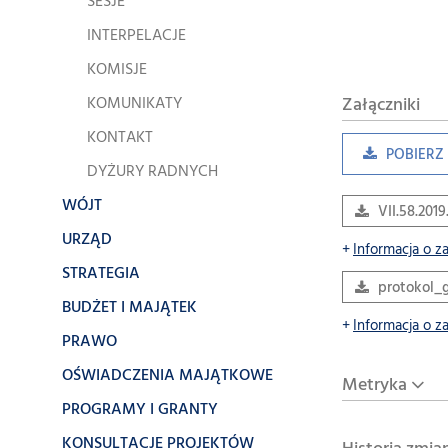
SESJE
INTERPELACJE
KOMISJE
KOMUNIKATY
Załączniki
KONTAKT
POBIERZ 
DYŻURY RADNYCH
WÓJT
VII.58.2019
URZĄD
Informacja o z
STRATEGIA
protokol_g
BUDŻET I MAJĄTEK
Informacja o z
PRAWO
OŚWIADCZENIA MAJĄTKOWE
Metryka
PROGRAMY I GRANTY
KONSULTACJE PROJEKTÓW