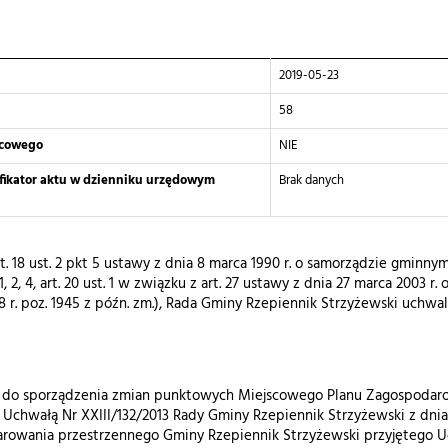
2019-05-23
58
scowego
NIE
yfikator aktu w dzienniku urzędowym
Brak danych
 18 ust. 2 pkt 5 ustawy z dnia 8 marca 1990 r. o samorządzie gminnym (te
st. 1, 2, 4, art. 20 ust. 1 w związku z art. 27 ustawy z dnia 27 marca 20
018 r. poz. 1945 z późn. zm.), Rada Gminy Rzepiennik Strzyżewski uchwal
ię do sporządzenia zmian punktowych Miejscowego Planu Zagospodar
Uchwałą Nr XXIII/132/2013 Rady Gminy Rzepiennik Strzyżewski z dnia 
rowania przestrzennego Gminy Rzepiennik Strzyżewski przyjętego Uch