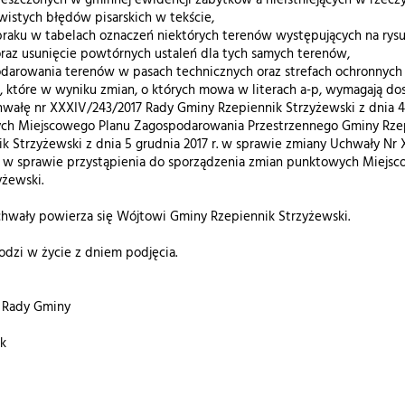
szczonych w gminnej ewidencji zabytków a nieistniejących w rzeczy
istych błędów pisarskich w tekście,
braku w tabelach oznaczeń niektórych terenów występujących na rysu
 oraz usunięcie powtórnych ustaleń dla tych samych terenów,
darowania terenów w pasach technicznych oraz strefach ochronnych l
u, które w wyniku zmian, o których mowa w literach a-p, wymagają do
chwałę nr XXXIV/243/2017 Rady Gminy Rzepiennik Strzyżewski z dnia 4 
ch Miejscowego Planu Zagospodarowania Przestrzennego Gminy Rzepi
k Strzyżewski z dnia 5 grudnia 2017 r. w sprawie zmiany Uchwały Nr
 r. w sprawie przystąpienia do sporządzenia zmian punktowych Miej
yżewski.
hwały powierza się Wójtowi Gminy Rzepiennik Strzyżewski.
dzi w życie z dniem podjęcia.
 Rady Gminy
k