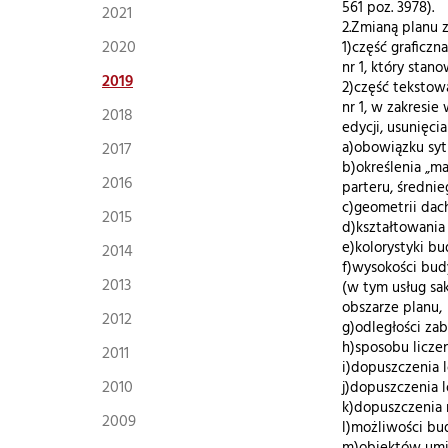
561 poz. 3978).
2021
2.Zmianą planu z
2020
1)część graficz
nr 1, który stano
2019
2)część tekstow
nr 1, w zakresi
2018
edycji, usunięc
2017
a)obowiązku syt
b)określenia „m
2016
parteru, średni
c)geometrii dac
2015
d)kształtowania
e)kolorystyki b
2014
f)wysokości bu
2013
(w tym usług sa
obszarze planu,
2012
g)odległości za
h)sposobu liczen
2011
i)dopuszczenia 
2010
j)dopuszczenia 
k)dopuszczenia
2009
l)możliwości bu