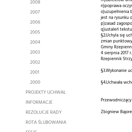
m)obiektów umie
2008
n)poprawa oczyw
2007
o)uzupełnienia 
jest na rysunku
2006
p)zasad zagospo
q)ustaleń tekst
2005
§2.Uchyla się u
zmian punktowy
2004
Gminy Rzepienni
2003
4 sierpnia 2017
Rzepiennik Strz
2002
§3.Wykonanie uc
2001
2000
§4.Uchwała wcho
PROJEKTY UCHWAŁ
Przewodniczący
INFORMACJE
REZOLUCJE RADY
Zbigniew Bajore
ROTA ŚLUBOWANIA