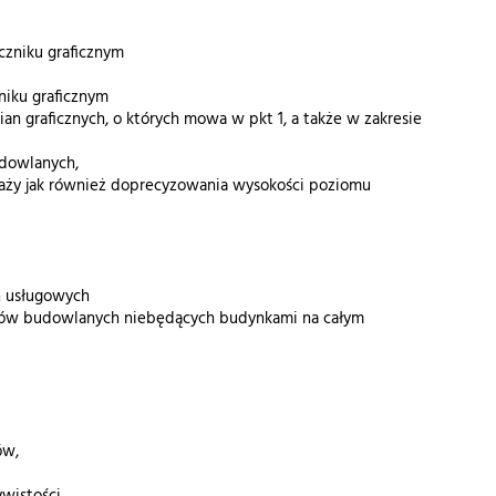
czniku graficznym
niku graficznym
an graficznych, o których mowa w pkt 1, a także w zakresie
udowlanych,
raży jak również doprecyzowania wysokości poziomu
h usługowych
ektów budowlanych niebędących budynkami na całym
ów,