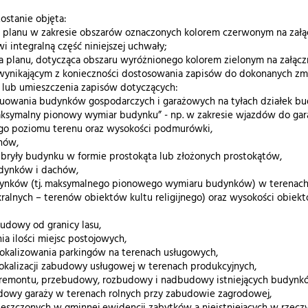
ostanie objęta:
na planu w zakresie obszarów oznaczonych kolorem czerwonym na załą
wi integralną część niniejszej uchwały;
a planu, dotycząca obszaru wyróżnionego kolorem zielonym na załącz
e wynikającym z konieczności dostosowania zapisów do dokonanych zmi
ia lub umieszczenia zapisów dotyczących:
uowania budynków gospodarczych i garażowych na tyłach działek b
aksymalny pionowy wymiar budynku” - np. w zakresie wjazdów do ga
ego poziomu terenu oraz wysokości podmurówki,
hów,
 bryły budynku w formie prostokąta lub złożonych prostokątów,
udynków i dachów,
dynków (tj. maksymalnego pionowego wymiaru budynków) w terenac
kralnych – terenów obiektów kultu religijnego) oraz wysokości obi
budowy od granicy lasu,
ia ilości miejsc postojowych,
lokalizowania parkingów na terenach usługowych,
lokalizacji zabudowy usługowej w terenach produkcyjnych,
 remontu, przebudowy, rozbudowy i nadbudowy istniejących budynk
dowy garaży w terenach rolnych przy zabudowie zagrodowej,