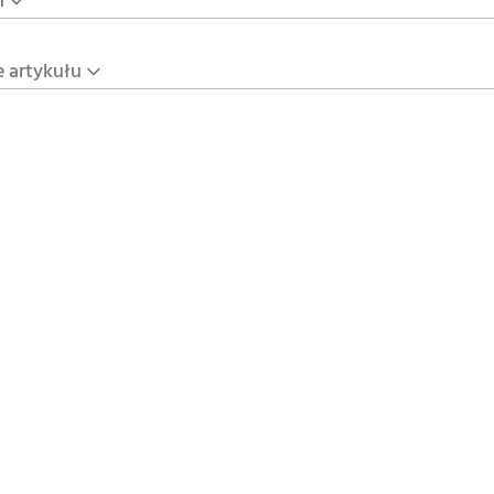
n
e artykułu