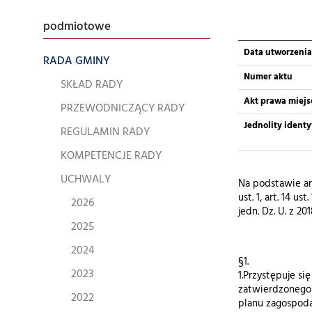
podmiotowe
Data utworzenia
RADA GMINY
Numer aktu
SKŁAD RADY
Akt prawa miej
PRZEWODNICZĄCY RADY
Jednolity ident
REGULAMIN RADY
KOMPETENCJE RADY
UCHWALY
Na podstawie art.
ust. 1, art. 14 u
2026
jedn. Dz. U. z 2
2025
2024
§1.
2023
1.Przystępuje s
zatwierdzonego 
2022
planu zagospoda