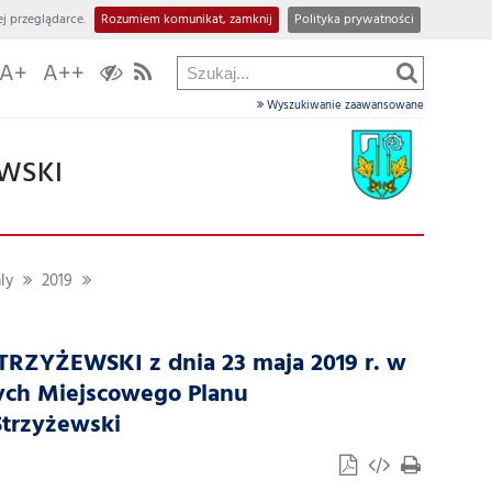
j przeglądarce.
Rozumiem komunikat, zamknij
Polityka prywatności
A+
A++
Wyszukiwanie zaawansowane
EWSKI
ly
2019
ZYŻEWSKI z dnia 23 maja 2019 r. w
ych Miejscowego Planu
trzyżewski