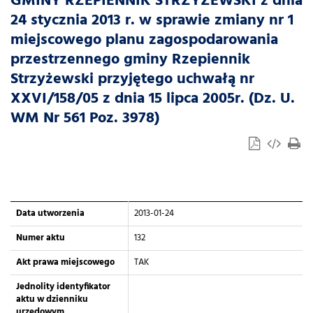
GMINY RZEPIENNIK STRZYŻEWSKI z dnia
24 stycznia 2013 r. w sprawie zmiany nr 1
miejscowego planu zagospodarowania
przestrzennego gminy Rzepiennik
Strzyżewski przyjętego uchwałą nr
XXVI/158/05 z dnia 15 lipca 2005r. (Dz. U.
WM Nr 561 Poz. 3978)
Data utworzenia
2013-01-24
Numer aktu
132
Akt prawa miejscowego
TAK
Jednolity identyfikator
aktu w dzienniku
urzędowym