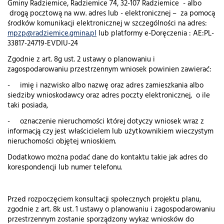
Gminy Radziemice, Radziemice 74, 32-107 Radziemice - albo
drogą pocztową na ww. adres lub - elektronicznej – za pomocą
środków komunikacji elektronicznej w szczególności na adres:
mpzp@radziemice.gmina.pl
lub platformy e-Doręczenia : AE:PL-
33817-24719-EVDIU-24
Zgodnie z art. 8g ust. 2 ustawy o planowaniu i
zagospodarowaniu przestrzennym wniosek powinien zawierać:
- imię i nazwisko albo nazwę oraz adres zamieszkania albo
siedziby wnioskodawcy oraz adres poczty elektronicznej, o ile
taki posiada,
- oznaczenie nieruchomości której dotyczy wniosek wraz z
informacją czy jest właścicielem lub użytkownikiem wieczystym
nieruchomości objętej wnioskiem.
Dodatkowo można podać dane do kontaktu takie jak adres do
korespondencji lub numer telefonu.
Przed rozpoczęciem konsultacji społecznych projektu planu,
zgodnie z art. 8k ust. 1 ustawy o planowaniu i zagospodarowaniu
przestrzennym zostanie sporządzony wykaz wniosków do