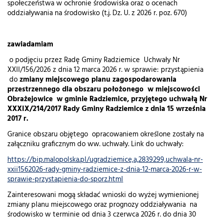
społeczeństwa w ochronie środowiska oraz o ocenach
oddziaływania na środowisko (t.j. Dz. U. z 2026 r. poz. 670)
zawiadamiam
o podjęciu przez Radę Gminy Radziemice Uchwały Nr
XXII/156/2026 z dnia 12 marca 2026 r. w sprawie: przystąpienia
do
zmiany miejscowego planu zagospodarowania
przestrzennego dla obszaru położonego w miejscowości
Obrażejowice w gminie Radziemice, przyjętego uchwałą Nr
XXXIX/214/2017 Rady Gminy Radziemice z dnia 15 września
2017 r.
Granice obszaru objętego opracowaniem określone zostały na
załączniku graficznym do ww. uchwały. Link do uchwały:
https://bip.malopolska.pl/ugradziemice,a,2839299,uchwala-nr-
xxii1562026-rady-gminy-radziemice-z-dnia-12-marca-2026-r-w-
sprawie-przystapienia-do-sporz.html
Zainteresowani mogą składać wnioski do wyżej wymienionej
zmiany planu miejscowego oraz prognozy oddziaływania na
środowisko w terminie od dnia 3 czerwca 2026 r. do dnia 30