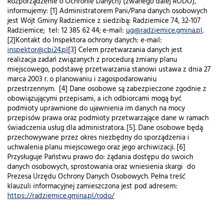
Rozporządzenie o Ochronie Danych) (zwanego dalej RODO),
informujemy: [1] Administratorem Pani/Pana danych osobowych
jest Wójt Gminy Radziemice z siedzibą: Radziemice 74, 32-107
Radziemice; tel: 12 385 62 44; e-mail:
ug@radziemice.gmina.pl
.
[2]Kontakt do Inspektora ochrony danych: e-mail:
inspektor@cbi24.pl
[3] Celem przetwarzania danych jest
realizacja zadań związanych z procedurą zmiany planu
miejscowego, podstawę przetwarzania stanowi ustawa z dnia 27
marca 2003 r. o planowaniu i zagospodarowaniu
przestrzennym. [4] Dane osobowe są zabezpieczone zgodnie z
obowiązującymi przepisami, a ich odbiorcami mogą być
podmioty uprawnione do ujawnienia im danych na mocy
przepisów prawa oraz podmioty przetwarzające dane w ramach
świadczenia usług dla administratora. [5]. Dane osobowe będą
przechowywane przez okres niezbędny do sporządzenia i
uchwalenia planu miejscowego oraz jego archiwizacji. [6]
Przysługuje Państwu prawo do: żądania dostępu do swoich
danych osobowych, sprostowania oraz wniesienia skargi do
Prezesa Urzędu Ochrony Danych Osobowych. Pełna treść
klauzuli informacyjnej zamieszczona jest pod adresem:
https://radziemice.gmina.pl/rodo/