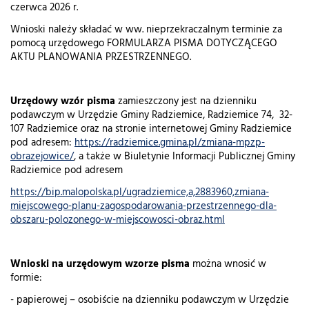
czerwca 2026 r.
Wnioski należy składać w ww. nieprzekraczalnym terminie za
pomocą urzędowego FORMULARZA PISMA DOTYCZĄCEGO
AKTU PLANOWANIA PRZESTRZENNEGO.
Urzędowy wzór pisma
zamieszczony jest na dzienniku
podawczym w Urzędzie Gminy Radziemice, Radziemice 74, 32-
107 Radziemice oraz na stronie internetowej Gminy Radziemice
pod adresem:
https://radziemice.gmina.pl/zmiana-mpzp-
obrazejowice/
, a także w Biuletynie Informacji Publicznej Gminy
Radziemice pod adresem
https://bip.malopolska.pl/ugradziemice,a,2883960,zmiana-
miejscowego-planu-zagospodarowania-przestrzennego-dla-
obszaru-polozonego-w-miejscowosci-obraz.html
Wnioski na urzędowym wzorze pisma
można wnosić w
formie:
- papierowej – osobiście na dzienniku podawczym w Urzędzie