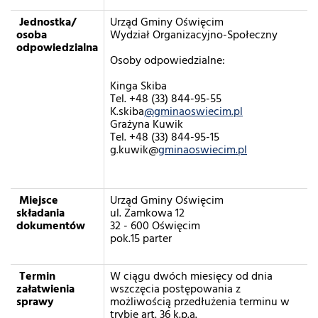
Jednostka/
Urząd Gminy Oświęcim
osoba
Wydział Organizacyjno-Społeczny
odpowiedzialna
Osoby odpowiedzialne:
Kinga Skiba
Tel. +48 (33) 844-95-55
K.skiba
@gminaoswiecim.pl
Grażyna Kuwik
Tel. +48 (33) 844-95-15
g.kuwik@
gminaoswiecim.pl
Miejsce
Urząd Gminy Oświęcim
składania
ul. Zamkowa 12
dokumentów
32 - 600 Oświęcim
pok.15 parter
Termin
W ciągu dwóch miesięcy od dnia
załatwienia
wszczęcia postępowania z
sprawy
możliwością przedłużenia terminu w
trybie art. 36 k.p.a.