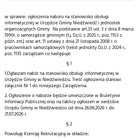
w sprawie: ogłoszenia naboru na stanowisko obsługi
informatycznej w Urzędzie Gminy Niedźwiedź i jednostek
organizacyjnych Gminy . Na podstawie art.33 ust. 3 z dnia 8 marca
1990r. o samorządzie gminnym (t.j. Dz.U. z 2025 r., poz. 1153 z
późn. zm.) oraz art. 11 ustawy z dnia 21 listopada 2008 r. o
pracownikach samorządowych (tekst jednolity Dz.U. z 2024 r.,
poz. 1135 zarządzam co następuje:
§ 1
1.Ogłaszam nabór na stanowisko obsługi informatycznej w
Urzędzie Gminy w Niedźwiedziu. Treść ogłoszenia stanowi
załącznik Nr 1 do niniejszego Zarządzenia.
2. Ogłoszenie o naborze będzie umieszczone w Biuletynie
Informacji Publicznej oraz na tablicy ogłoszeń w siedzibie
Urzędu Gminy w Niedźwiedziu od dnia 26.06.2026 r. do
21.07.2026 r.
§ 2
Powołuję Komisję Rekrutacyjną w składzie: