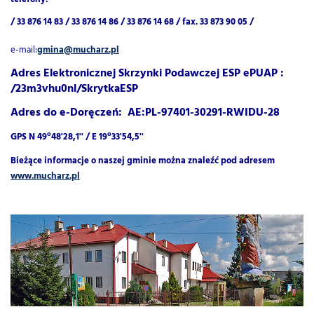
/ 33 876 14 83 / 33 876 14 86 / 33 876 14 68 /
fax. 33 873 90 05 /
e-mail:
gmina@mucharz.pl
Adres Elektronicznej Skrzynki Podawczej ESP ePUAP :
/23m3vhu0nl/SkrytkaESP
Adres do e-Doręczeń: AE:PL-97401-30291-RWIDU-28
o
o
GPS N 49
48'28,1'' / E 19
33'54,5''
Bieżące informacje o naszej gminie można znaleźć
pod adresem
www.mucharz.pl