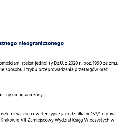
ustnego nieograniczonego
omościami (tekst jednolity Dz.U. z 2020 r., poz. 1990 ze zm.),
awie sposobu i trybu przeprowadzania przetargów oraz
rg ustny nieograniczony
zki oznaczona ewidencyjnie jako działka nr 152/1 o pow.
 Krakowie VII Zamiejscowy Wydział Ksiąg Wieczystych w