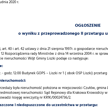
rudnia 2020 r.
OGŁOSZENIE
o wyniku z przeprowadzonego II przetargu 
, art. 40 i art. 42 ustawy z dnia 21 sierpnia 1997r. o gospodarce nieruch
§ 12 Rozporządzenia rady Ministrów z dnia 14 września 2004 r. w spr
ie nieruchomości Wójt Gminy Liszki podaje co następuje:
e:
r. - godz. 12:00 Budynek GOPS – Liszki nr 1 ( obok OSP Liszki) przeta
 nieruchomości:
zedaży była nieruchomość położona w miejscowości Czułów, gmina Lis
rzedmiotowej nieruchomości Sąd Rejonowy dla Krakowa Krowodrzy w
owadzi księgę wieczystą nr KR1K/00024736/2.
szczone i niedopuszczone do uczestnictwa w przetargu: