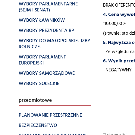
WYBORY PARLAMENTARNE
BRAK OFEREN
(SEJM I SENAT)
4. Cena wywoł
WYBORY ŁAWNIKÓW
110.000,00 zł
WYBORY PREZYDENTA RP
(słownie: sto dz
WYBORY DO MAŁOPOLSKIEJ IZBY
5. Najwyższa c
ROLNICZEJ
Ze względu na b
WYBORY PARLAMENT
6. Wynik prze
EUROPEJSKI
NEGATYWNY
WYBORY SAMORZĄDOWE
WYBORY SOŁECKIE
przedmiotowe
PLANOWANIE PRZESTRZENNE
BEZPIECZEŃSTWO