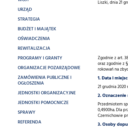
WÓJT
Liszki, dnia 21 g
URZĄD
STRATEGIA
BUDŻET I MAJĄTEK
OŚWIADCZENIA
REWITALIZACJA
PROGRAMY I GRANTY
Zgodnie z art. 38
oraz zgodnie z 
ORGANIZACJE POZARZĄDOWE
rokowań na zbyc
ZAMÓWIENIA PUBLICZNE I
1. Data i miejsc
OGŁOSZENIA
21 grudnia 2020 
JEDNOSTKI ORGANIZACYJNE
2. Oznaczenie
JEDNOSTKI POMOCNICZE
Przedmiotem spr
0,4900ha. Dla p
SPRAWY
Czernichowie pr
REFERENDA
3. Osoby dopu