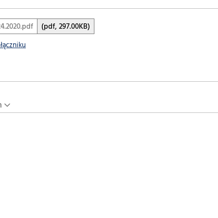
4.2020.pdf
(pdf, 297.00KB)
ałączniku
n