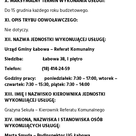
X. MAKSYMALNY TERMIN WYKONANIA USŁUGI:
Do 15 grudnia każdego roku budżetowego.
XI. OPIS TRYBU ODWOŁAWCZEGO:
Nie dotyczy.
XII. NAZWA JEDNOSTKI WYKONUJĄCEJ USŁUGĘ:
Urząd Gminy Łabowa – Referat Komunalny
Siedziba: Łabowa 38, I piętro
Telefon: (18) 414-24-59
Godziny pracy: poniedziałek: 7:30 – 17:00, wtorek –
czwartek: 7:30 – 15:30, piątek: 7:30 – 14:00
XIII. IMIĘ I NAZWISKO KIEROWNIKA JEDNOSTKI
WYKONUJĄCEJ USŁUGĘ:
Grażyna Sekuła – Kierownik Referatu Komunalnego
XIV. IMIONA, NAZWISKA I STANOWISKA OSÓB
WYKONUJĄCYCH USŁUGĘ:
Marta Smyda – Podinspektor UG Łabowa