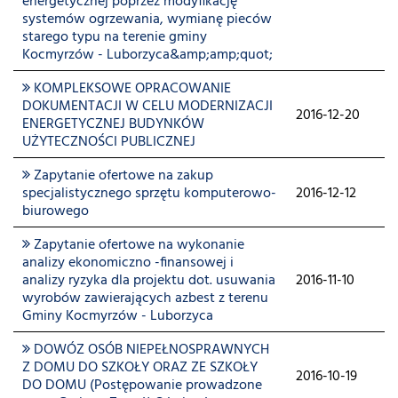
energetycznej poprzez modyfikację
systemów ogrzewania, wymianę pieców
starego typu na terenie gminy
Kocmyrzów - Luborzyca&amp;amp;quot;
KOMPLEKSOWE OPRACOWANIE
DOKUMENTACJI W CELU MODERNIZACJI
2016-12-20
ENERGETYCZNEJ BUDYNKÓW
UŻYTECZNOŚCI PUBLICZNEJ
Zapytanie ofertowe na zakup
specjalistycznego sprzętu komputerowo-
2016-12-12
biurowego
Zapytanie ofertowe na wykonanie
analizy ekonomiczno -finansowej i
analizy ryzyka dla projektu dot. usuwania
2016-11-10
wyrobów zawierających azbest z terenu
Gminy Kocmyrzów - Luborzyca
DOWÓZ OSÓB NIEPEŁNOSPRAWNYCH
Z DOMU DO SZKOŁY ORAZ ZE SZKOŁY
2016-10-19
DO DOMU (Postępowanie prowadzone