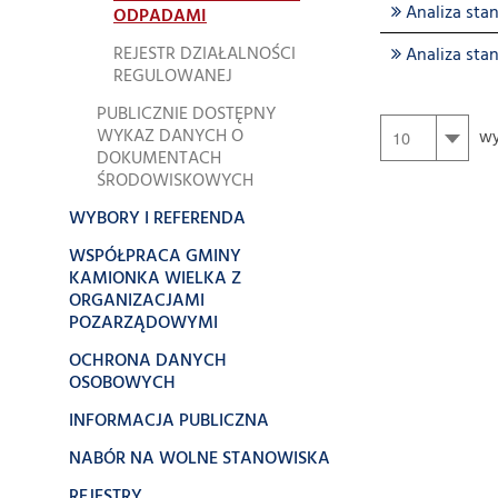
Analiza sta
ODPADAMI
REJESTR DZIAŁALNOŚCI
Analiza sta
REGULOWANEJ
PUBLICZNIE DOSTĘPNY
WYKAZ DANYCH O
wy
DOKUMENTACH
ŚRODOWISKOWYCH
WYBORY I REFERENDA
WSPÓŁPRACA GMINY
KAMIONKA WIELKA Z
ORGANIZACJAMI
POZARZĄDOWYMI
OCHRONA DANYCH
OSOBOWYCH
INFORMACJA PUBLICZNA
NABÓR NA WOLNE STANOWISKA
REJESTRY