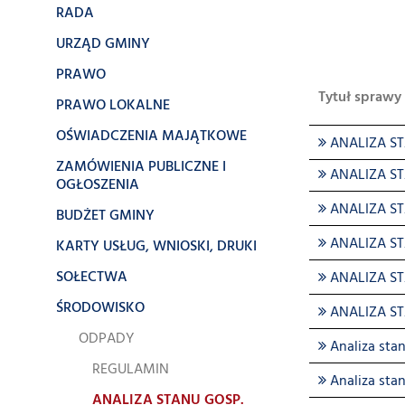
RADA
URZĄD GMINY
PRAWO
Tytuł sprawy
PRAWO LOKALNE
OŚWIADCZENIA MAJĄTKOWE
ANALIZA S
ZAMÓWIENIA PUBLICZNE I
ANALIZA S
OGŁOSZENIA
ANALIZA S
BUDŻET GMINY
ANALIZA S
KARTY USŁUG, WNIOSKI, DRUKI
SOŁECTWA
ANALIZA S
ŚRODOWISKO
ANALIZA S
ODPADY
Analiza sta
REGULAMIN
Analiza sta
ANALIZA STANU GOSP.